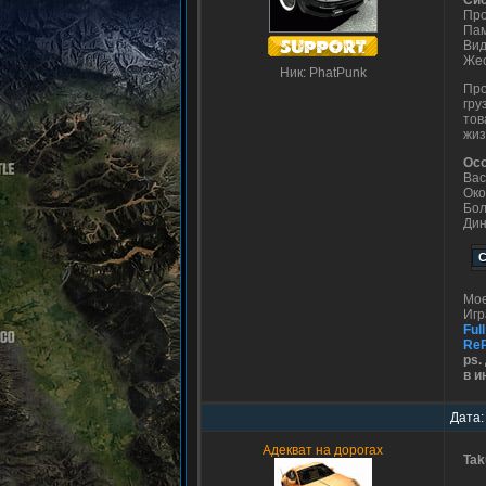
Си
Про
Пам
Вид
Жес
Ник: PhatPunk
Про
гру
тов
жиз
Осо
Вас
Око
Бол
Дин
Мо
Игр
Full
Re
ps.
в и
Дата:
Адекват на дорогах
Tak