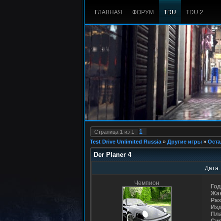
ГЛАВНАЯ
ФОРУМ
TDU
TDU 2
1
Страница
1
из
1
Test Drive Unlimited Russia
»
Другие игры
»
Оста
Der Planer 4
Дата:
Чемпион
Год
Жа
Раз
Из
Пл