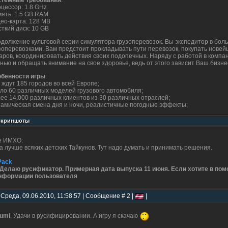
стемные требования
:
цессор: 1.8 GHz
ять: 1.5 GB RAM
ео-карта: 128 MB
ткий диск: 10 GB
должение культовой серии симулятора грузоперевозок. Вы экспедитор в бо
зоперевозками. Вам предстоит прокладывать пути перевозок, покупать нов
аров, координировать действия своих подопечных. Наряду с работой в компа
нью и обращать внимание на свое здоровье, ведь от этого зависит Ваш бизне
бенности игры
:
 ждут 185 городов во всей Европе;
ло 60 различных моделей грузового автомобиля;
ее 14.000 различных клиентов из 30 различных отраслей;
амическая смена дня и ночи, реалистичные погодные эффекты;
е ИМХО:
а лучше всяких детских Тайкунов. Тут надо думать и принимать решения.
Pack
 Делаю русификатор. Примерная дата выпуска 11 июня. Если хотите в пом
нформации пользователя
 Среда, 09.06.2010, 11:58:57 | Сообщение # 2 |
|
umi
, Удачи в русифицировании. А игру я скачаю