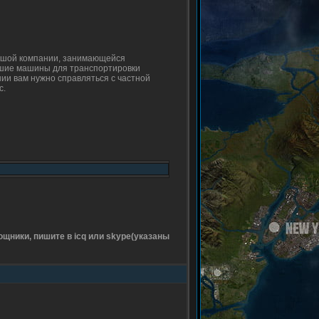
льшой компании, занимающейся
ейшие машины для транспортировки
нии вам нужно справляться с частной
с.
ощники, пишите в icq или skype(указаны