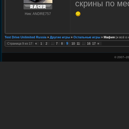
скрины по ме
Ник: ANDRE757
Test Drive Unlimited Russia
»
Другие игры
»
Остальные игры
»
Мафия
(и всё о 
9
Страница
9
из
17
«
1
2
…
7
8
10
11
…
16
17
»
© 2007–
20