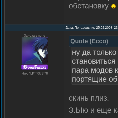
обстановку
Дата: Понедельник, 25.02.2008, 23
Заноза в попе
Quote
(
Ecco
)
ну да только
становиться
пара модов 
Ник: ^LK^[RUS]78
портящие об
скинь плиз.
З.Ыю и еще к