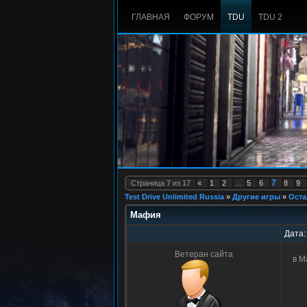
ГЛАВНАЯ
ФОРУМ
TDU
TDU 2
7
Страница
7
из
17
«
1
2
…
5
6
8
9
Test Drive Unlimited Russia
»
Другие игры
»
Оста
Мафия
Дата:
Ветеран сайта
в М