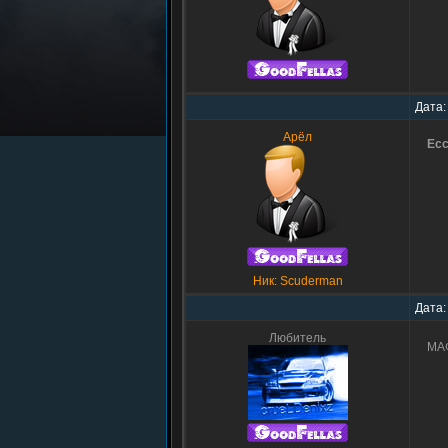
Дата:
Арёл
Ec
Ник: Scuderman
Дата:
Любитель
МАФ