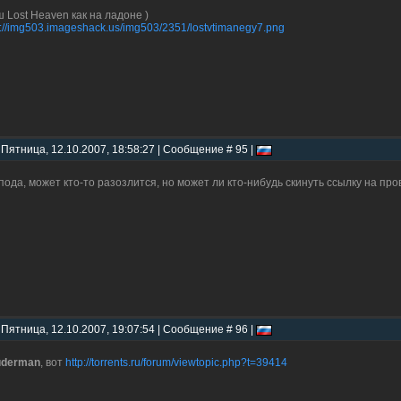
 Lost Heaven как на ладоне )
p://img503.imageshack.us/img503/2351/lostvtimanegy7.png
 Пятница, 12.10.2007, 18:58:27 | Сообщение # 95 |
пода, может кто-то разозлится, но может ли кто-нибудь скинуть ссылку на пр
 Пятница, 12.10.2007, 19:07:54 | Сообщение # 96 |
uderman
, вот
http://torrents.ru/forum/viewtopic.php?t=39414