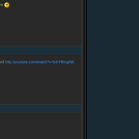
ом
ией
http://youtube.com/watch?v=b4iYfKng6t8.