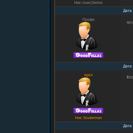
Ник: crueLDenixz
Дата:
Профи
вро
Дата:
Арёл
Ec
Ник: Scuderman
Дата: