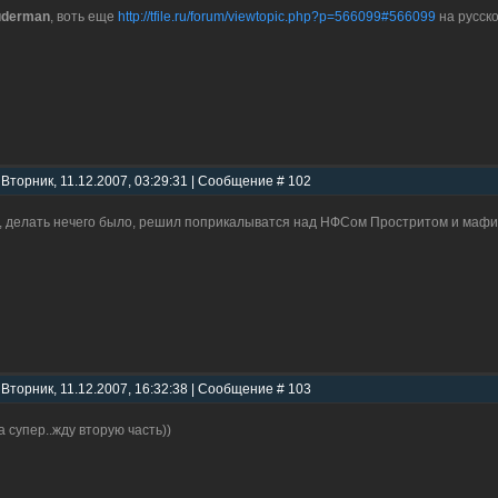
uderman
, воть еще
http://tfile.ru/forum/viewtopic.php?p=566099#566099
на русск
 Вторник, 11.12.2007, 03:29:31 | Сообщение # 102
, делать нечего было, решил поприкалыватся над НФСом Простритом и маф
 Вторник, 11.12.2007, 16:32:38 | Сообщение # 103
а супер..жду вторую часть))