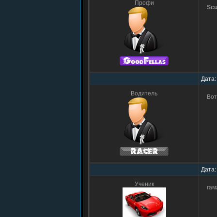
Профи
Sc
Дата:
Водитель
Вот
Дата:
Ученик
гам