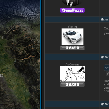
Дата:
Ученик
Сло
уже
Дата:
Любитель
Qu
у
По
and
уст
поп
Дата: