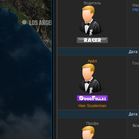
Водитель
Наш
htt
Дата:
Арёл
Гос
Ник: Scuderman
Дата:
Профи
Sc