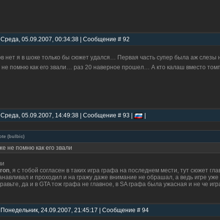
 Среда, 05.09.2007, 00:34:38 | Сообщение # 92
в нет я в шоке только бы сюжет удался… Первая часть супер была аж слезы 
 не помню как его звали… раз 20 наверное прошел… А кто калаш вместо то
 Среда, 05.09.2007, 14:49:38 | Сообщение # 93 |
|
ote
(
bulbic
)
же не помню как его звали
ли
ron
, я с тобой согласен в таких игра графа на последнем мести, тут сюжет г
анавливал и проходил и на гражу даже внимание не обрашал, а ведь игре уже 
равьте, да и в GTA тож графа не главное, в SA графа была ужасная и не че иг
 Понедельник, 24.09.2007, 21:45:17 | Сообщение # 94