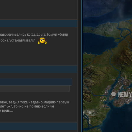
наворачивались когда друга Томми убили
мпсона устанавливал?
лавное, ведь я тока недавно мафию первую
лет 5-7, точно не помню если че
ра ведь…