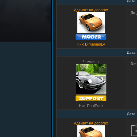
Дата:
Адекват на дорогах
Да 
Ник: DimamasLV
Дата:
Чемпион
Dmi
Ник: PhatPunk
Дата:
Адекват на дорогах
О
D