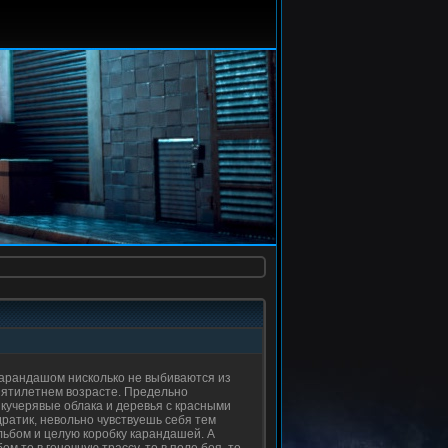
карандашом нисколько не выбиваются из
 пятилетнем возрасте. Предельно
кучерявые облака и деревья с красными
дратик, невольно чувствуешь себя тем
ьбом и целую коробку карандашей. А