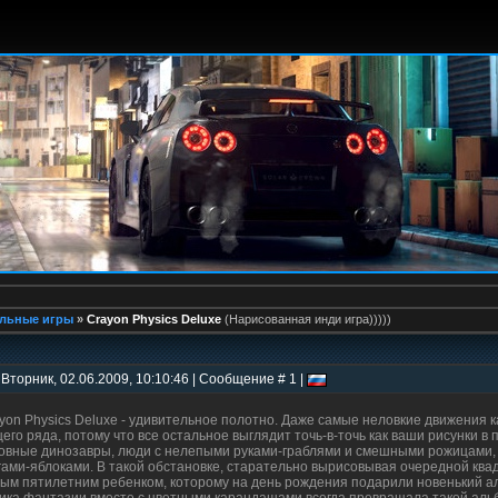
льные игры
»
Crayon Physics Deluxe
(Нарисованная инди игра)))))
 Вторник, 02.06.2009, 10:10:46 | Сообщение # 1 |
yon Physics Deluxe - удивительное полотно. Даже самые неловкие движения 
его ряда, потому что все остальное выглядит точь-в-точь как ваши рисунки в
овные динозавры, люди с нелепыми руками-граблями и смешными рожицами, 
гами-яблоками. В такой обстановке, старательно вырисовывая очередной ква
ым пятилетним ребенком, которому на день рождения подарили новенький ал