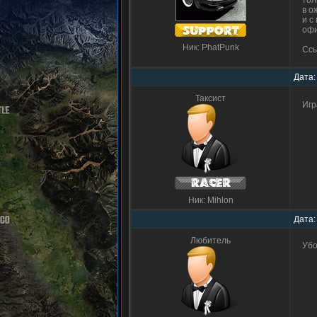
тол
в о
и с
офи
Ник: PhatPunk
Ссы
Дата:
Таксист
Игр
Ник: Mihlon
Дата:
Любитель
Убо