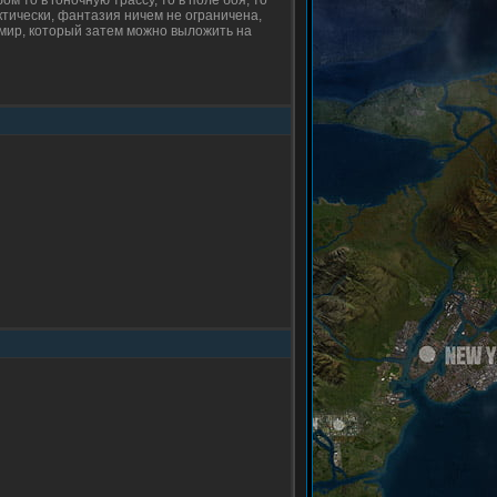
 то в гоночную трассу, то в поле боя, то
ктически, фантазия ничем не ограничена,
мир, который затем можно выложить на