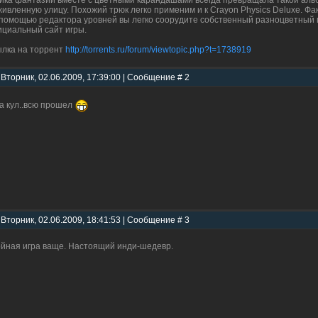
ика фантазии вместе с цветными карандашами всегда превращала такой альбом
живленную улицу. Похожий трюк легко применим и к Crayon Physics Deluxe. Фа
 помощью редактора уровней вы легко соорудите собственный разноцветный 
циальный сайт игры.
лка на торрент
http://torrents.ru/forum/viewtopic.php?t=1738919
 Вторник, 02.06.2009, 17:39:00 | Сообщение # 2
а кул..всю прошел
 Вторник, 02.06.2009, 18:41:53 | Сообщение # 3
йная игра ваще. Настоящий инди-шедевр.