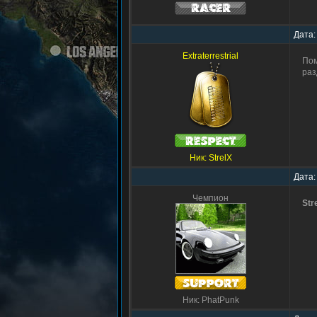
Дата:
Extraterrestrial
Пом
раз
Ник: StrelX
Дата:
Чемпион
Str
Ник: PhatPunk