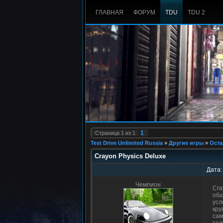
ГЛАВНАЯ
ФОРУМ
TDU
TDU 2
1
Страница
1
из
1
Test Drive Unlimited Russia
»
Другие игры
»
Оста
Crayon Physics Deluxe
Дата:
Чемпион
Cra
общ
усл
кру
сам