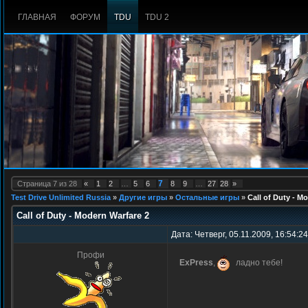
ГЛАВНАЯ
ФОРУМ
TDU
TDU 2
7
Страница
7
из
28
«
1
2
…
5
6
8
9
…
27
28
»
Test Drive Unlimited Russia
»
Другие игры
»
Остальные игры
»
Call of Duty - M
Call of Duty - Modern Warfare 2
Дата: Четверг, 05.11.2009, 16:54:2
Профи
ExPress
,
ладно тебе!