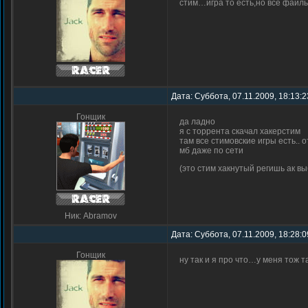
стим…игра то есть,но все файл
Дата: Суббота, 07.11.2009, 18:13:
Гонщик
да ладно
я с торрента скачал хакерстим
там все стимовские игры есть.. 
мб даже по сети
(это стим хакнутый регишь ак в
Ник: Abramov
Дата: Суббота, 07.11.2009, 18:28:
Гонщик
ну так и я про что…у меня тож т