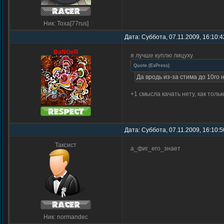
Ник: Toxa[77rus]
Дата: Суббота, 07.11.2009, 16:10:
DaNGeR
я лучше куплю лицуху
Quote
(
ExPress
)
Да вродь из-за стима до 10го 
+1 смысла качать нету, как тольк
Дата: Суббота, 07.11.2009, 16:10:
Таксист
а_фиг_его_знает
Ник: normandec