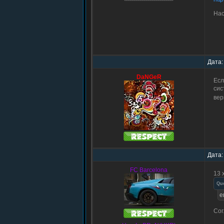
Нас
Дата:
DaNGeR
Есл
сис
вер
Дата:
FC Barcelona
13 
Qu
е
Сог