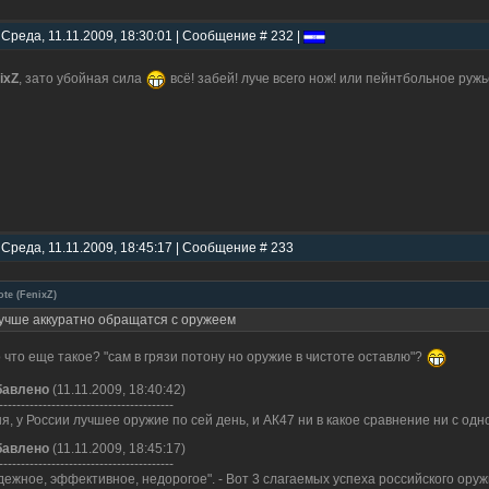
 Среда, 11.11.2009, 18:30:01 | Сообщение # 232 |
ixZ
, зато убойная сила
всё! забей! луче всего нож! или пейнтбольное ружь
 Среда, 11.11.2009, 18:45:17 | Сообщение # 233
ote
(
FenixZ
)
учше аккуратно обращатся с оружеем
 что еще такое? "сам в грязи потону но оружие в чистоте оставлю"?
бавлено
(11.11.2009, 18:40:42)
----------------------------------------
я, у России лучшее оружие по сей день, и АК47 ни в какое сравнение ни с одн
бавлено
(11.11.2009, 18:45:17)
----------------------------------------
дежное, эффективное, недорогое". - Вот 3 слагаемых успеха российского ор