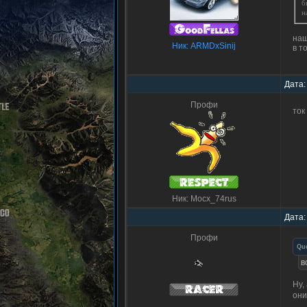
б
н
нащ
Ник: ARMDxSinij
в т
Дата:
Профи
ток
Ник: Mocx_74rus
Дата:
Профи
Qu
в
Ну,
они