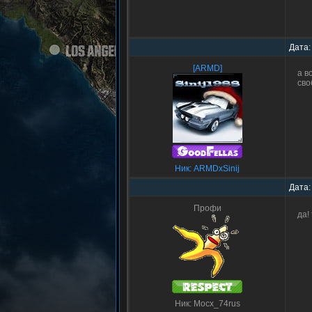
Дата:
[ARMD]
а в
сво
Ник: ARMDxSinij
Дата:
Профи
да!
Ник: Mocx_74rus