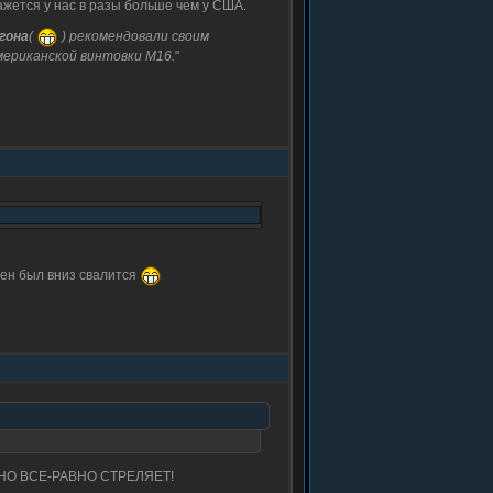
ажется у нас в разы больше чем у США.
гона
(
) рекомендовали своим
ериканской винтовки М16.
"
жен был вниз свалится
ИТ НО ВСЕ-РАВНО СТРЕЛЯЕТ!