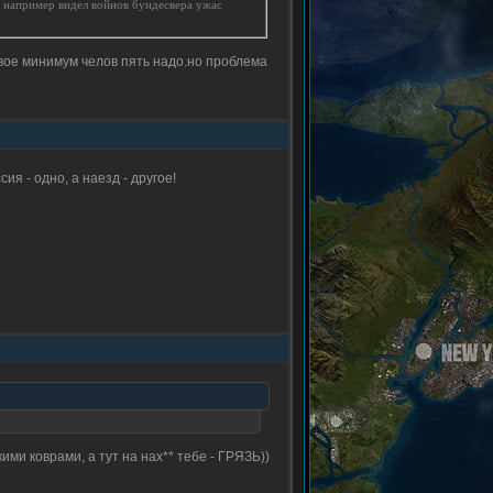
 я например видел войнов бундесвера ужас
 двое минимум челов пять надо.но проблема
сия - одно, а наезд - другое!
ми коврами, а тут на нах** тебе - ГРЯЗЬ))