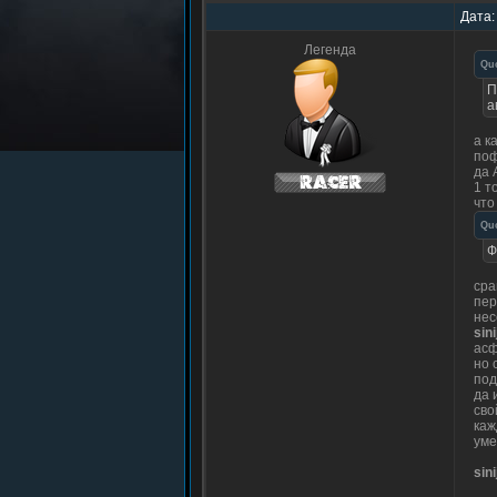
Дата:
Легенда
Qu
П
а
а к
поф
да 
1 т
что
Qu
Ф
сра
пер
нес
sin
асф
но 
под
да 
сво
каж
уме
sin