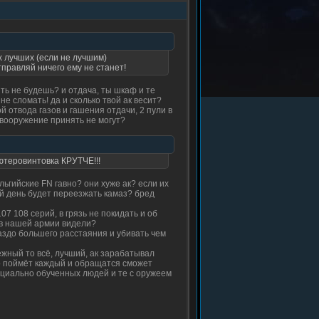
х лучших (если не лучшим)
отправляй ничего ему не станет!
ять не будешь? и отдача, ты шкаф и те
 не сломать! да и сколько твой ак весит?
ой отвода газов и гашения отдачи, 2 пули в
на вооружение принять не могут?
теровинтовка КРУТЧЕ!!!
льгийские FN гавно? они хуже ак? если их
ый день будет переезжать камаз? бред
07 108 серий, в грязь не покидать и об
е в нашей армии видели?
раздо большего расстаяния и убивать чем
ёжный то всё, лучший, ак зарабатывал
тво поймёт каждый и обращатся сможет
пециально обученных людей и те с оружеем