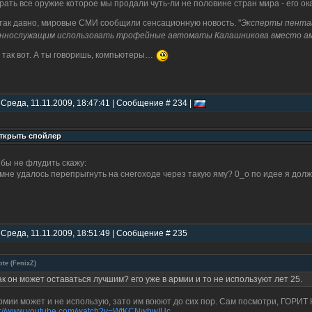
рать все оружие которое мы продали чуть-ли не половине стран мира - его ок
так давно, мировые СМИ сообщили сенсационную новость. "
Эксперты пента
ннослужащим использовать трофейные автоматы Калашникова вместо ам
 так вот. А ты говоришь, компьютеры…
 Среда, 11.11.2009, 18:47:41 | Сообщение # 234 |
 бы не флудить скажу:
 мне удалось перепрыгнуть на снегоходе через такую яму? 0_о по идее я дол
 Среда, 11.11.2009, 18:51:49 | Сообщение # 235
ote
(
FenixZ
)
ак он может оставаться лучшим? его уже в армии и то не используют лет 25.
рмии может и не использую, зато им воюют до сих пор. Сам посмотри, ГОР
p://www.youtube.com/watch?v=WtKCNwhwIUc