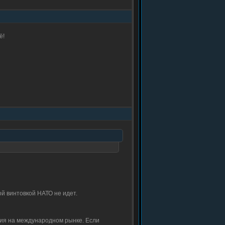
ё!
ой винтовкой НАТО не идет.
ужия на международном рынке. Если