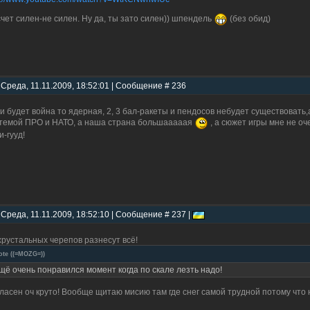
чет силен-не силен. Ну да, ты зато силен)) шпендель
(без обид)
 Среда, 11.11.2009, 18:52:01 | Сообщение # 236
и будет война то ядерная, 2, 3 бал-ракеты и пендосов небудет существовать,
темой ПРО и НАТО, а наша страна большааааая
, а сюжет игры мне не о
и-гууд!
 Среда, 11.11.2009, 18:52:10 | Сообщение # 237 |
хрустальных черепов разнесут всё!
ote
(
(=MOZG=)
)
щё очень понравился момент когда по скале лезть надо!
ласен оч круто! Вообще щитаю мисию там где снег самой трудной потому что 