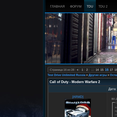
ГЛАВНАЯ
ФОРУМ
TDU
TDU 2
16
Страница
16
из
28
«
1
2
…
14
15
17
1
Test Drive Unlimited Russia
»
Другие игры
»
Оста
Call of Duty - Modern Warfare 2
Дата:
[ARMD]
во 
О
к
п
с