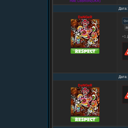
Ник: LeBRoN(UKR)
Дата:
DaNGeR
Qu
а
+1 
Дата:
DaNGeR