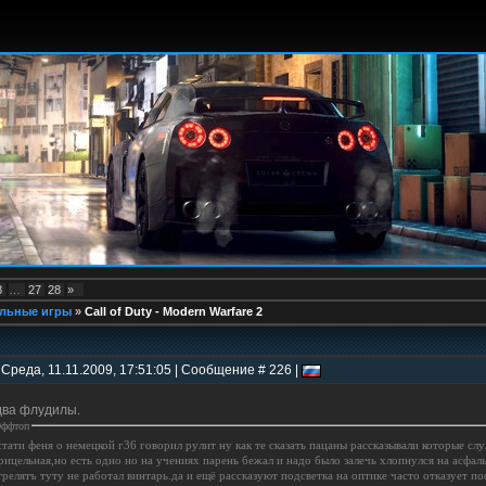
8
…
27
28
»
льные игры
»
Call of Duty - Modern Warfare 2
 Среда, 11.11.2009, 17:51:05 | Сообщение # 226 |
два флудилы.
ффтоп
стати феня о немецкой г36 говорил рулит ну как те сказать пацаны рассказывали которые сл
рицельная,но есть одно но на учениях парень бежал и надо было залечь хлопнулся на асфаль
трелятъ туту не работал винтарь.да и ещё рассказуют подсветка на оптике часто отказует п