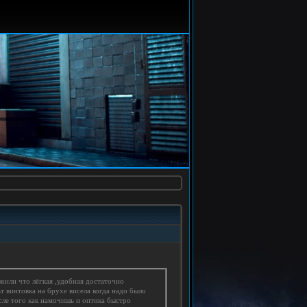
ужили что лёгкая ,удобная достаточно
т винтовка на брухе висела когда надо было
осле того как намочишь и оптика быстро