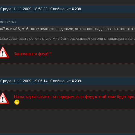
 Среда, 11.11.2009, 18:58:33 | Сообщение # 238
ote
(
FenixZ
)
к47 или м16, м16 такое редкостное дерьмо, что аж ппц, нада повесит того кто
Даже сравнивать оочень глупо,Мне батя расказывал как они с пацанами в афг
Заканчиваем флуд!!!
 Среда, 11.11.2009, 19:06:14 | Сообщение # 239
Наша задача следить за порядком,если флуд в этой теме будет про