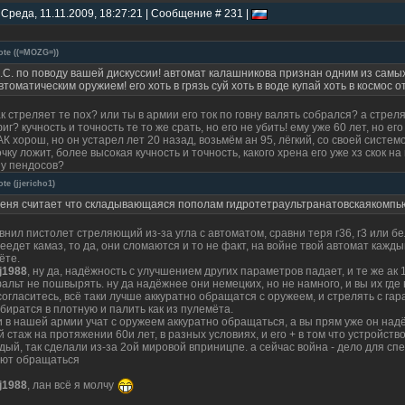
 Среда, 11.11.2009, 18:27:21 | Сообщение # 231 |
ote
(
(=MOZG=)
)
.С. по поводу вашей дискуссии! автомат калашникова признан одним из самы
втоматическим оружием! его хоть в грязь суй хоть в воде купай хоть в космос 
ак стреляет те пох? или ты в армии его ток по говну валять собрался? а стрел
иг? кучность и точность те то же срать, но его не убить! ему уже 60 лет, но его
АК хорош, но он устарел лет 20 назад, возьмём ан 95, лёгкий, со своей систем
очку ложит, более высокая кучность и точность, какого хрена его уже хз скок 
 у пендосов?
ote
(
jjericho1
)
еня считает что складывающаяся пополам гидротетраультранатовскаякомпью
внил пистолет стреляющий из-за угла с автоматом, сравни теря г36, г3 или бе
еедет камаз, то да, они сломаются и то не факт, на войне твой автомат кажд
ёте.
ij1988
, ну да, надёжность с улучшением других параметров падает, и те же ак 1
альт не пошвырять. ну да надёжнее они немецких, но не намного, и вы их гд
согласитесь, всё таки лучше аккуратно обращатся с оружеем, и стрелять с га
биратся в плотную и палить как из пулемёта.
и в нашей армии учат с оружеем аккуратно обращаться, а вы прям уже он над
й стаж на протяжении 60и лет, в разных условиях, и его + в том что устройс
дый, так сделали из-за 2ой мировой вприницпе. а сейчас война - дело для с
ют обращаться
ij1988
, лан всё я молчу