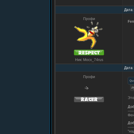
Дата:
Профи
Fen
Ник: Mocx_74rus
Дата:
Профи
Qu
л
Это
До
-----
Фен
До
-----
"на