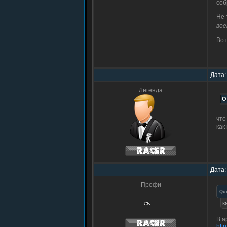
соб
Не 
вое
Вот
Дата:
Легенда
что
как
Дата:
Профи
Qu
к
В а
htt