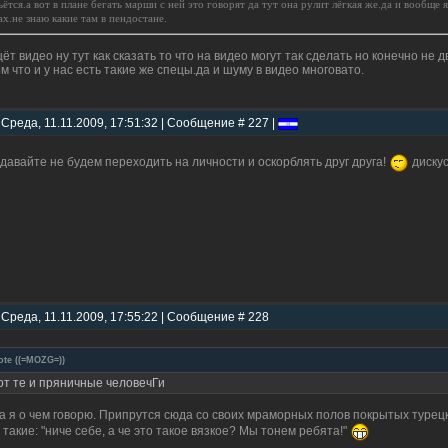
ьётся.а вот в плане бегать марши с ней это говорят да тут она рулит лёгкая же.да и вообще
ах.не знаю какие там в пендостане.
ёт видео ну тут как сказать то что на видео могут так сделать но конечно не
ом что и у нас есть такие же спецы.да и шуму в видео многовато.
 Среда, 11.11.2009, 17:51:32 | Сообщение # 227 |
 давайте не будем переходить на личности и оскорблять друг друга!
дискус
 Среда, 11.11.2009, 17:55:22 | Сообщение # 228
ote
(
(=MOZG=)
)
от те и пряничные человечГи
 а я о чем говорю. Припрутся сюда со своих мраморных полов покрытых турецки
 такие: "ниче себе, а че это такое вязкое? Мы тонем ребята!"