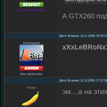
Ник: LeBRoN(UKR)
А GTX260 по
Дата: Вторник, 10.11.2009, 16:55:
Злой админ
xXxLeBRoNx
Ник: alexbredov
Дата: Вторник, 10.11.2009, 17:27:
Профи
эм....а на эт