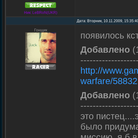
Ник: LeBRoN(UKR)
Дата: Вторник, 10.11.2009, 15:35:
Гонщик
появилось кст
Добавлено
(
------------------
http://www.ga
warfare/58832
Добавлено
(
------------------
это пистец...
было придума
миссию..я б в