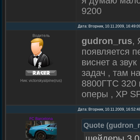
я думаю мало
9200
Дата: Вторник, 10.11.2009, 16:49:
Водитель
gudron_rus
,
появляется пе
виснет а зву
задач , там н
8800ГТС 320 
Ник: victorskyalpine(rus)
оперы , ХР S
Дата: Вторник, 10.11.2009, 16:52:
FC Barcelona
Quote
(
gudron_
шейдеры 3.0