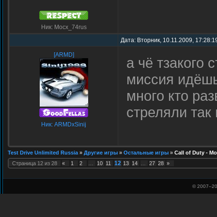
Ник: Mocx_74rus
Дата: Вторник, 10.11.2009, 17:28:
[ARMD]
а чё тзакого 
миссия идёшь
много кто ра
стреляли так
Ник: ARMDxSinij
Test Drive Unlimited Russia
»
Другие игры
»
Остальные игры
»
Call of Duty - M
12
Страница
12
из
28
«
1
2
…
10
11
13
14
…
27
28
»
© 2007–
20