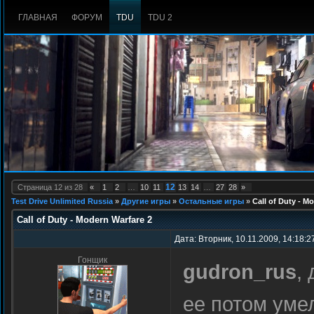
ГЛАВНАЯ
ФОРУМ
TDU
TDU 2
12
Страница
12
из
28
«
1
2
…
10
11
13
14
…
27
28
»
Test Drive Unlimited Russia
»
Другие игры
»
Остальные игры
»
Call of Duty - M
Call of Duty - Modern Warfare 2
Дата: Вторник, 10.11.2009, 14:18:
Гонщик
gudron_rus
,
ее потом уме