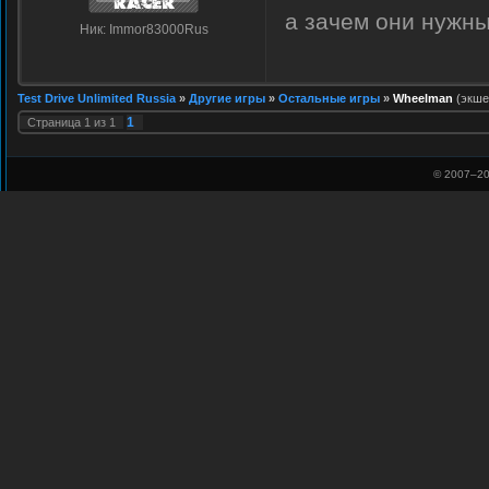
а зачем они нужны
Ник: Immor83000Rus
Test Drive Unlimited Russia
»
Другие игры
»
Остальные игры
»
Wheelman
(экше
1
Страница
1
из
1
© 2007–
20