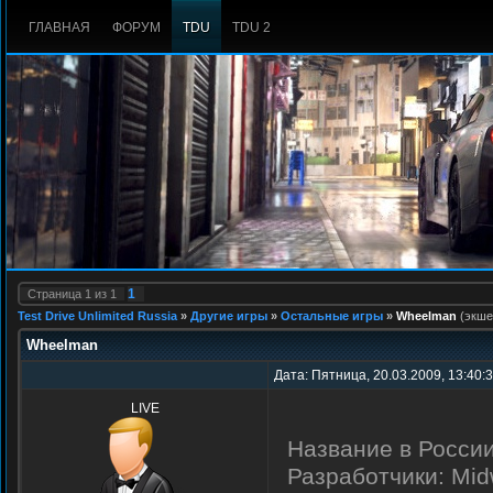
ГЛАВНАЯ
ФОРУМ
TDU
TDU 2
1
Страница
1
из
1
Test Drive Unlimited Russia
»
Другие игры
»
Остальные игры
»
Wheelman
(экше
Wheelman
Дата: Пятница, 20.03.2009, 13:40:
LIVE
Название в Росси
Разработчики: Midw