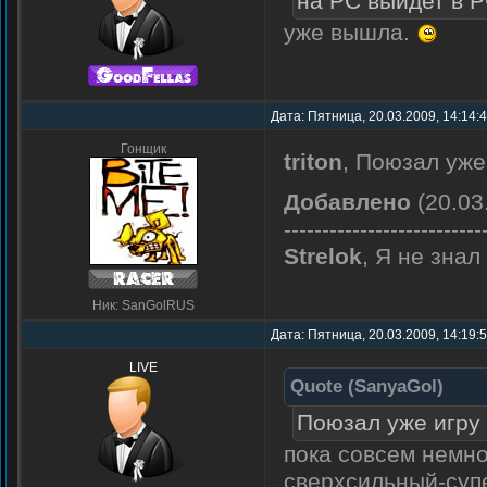
на PC выйдет в Р
уже вышла.
Дата: Пятница, 20.03.2009, 14:14:
Гонщик
triton
, Поюзал уже 
Добавлено
(20.03
--------------------------
Strelok
, Я не знал
Ник: SanGolRUS
Дата: Пятница, 20.03.2009, 14:19:
LIVE
Quote
(
SanyaGol
)
Поюзал уже игру ?
пока совсем немно
сверхсильный-супе