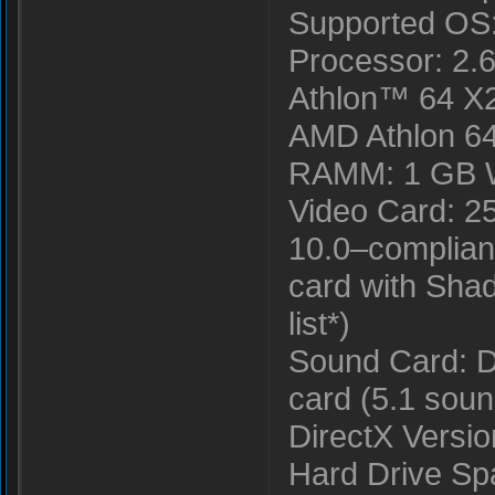
Supported OS
Processor: 2.
Athlon™ 64 X2
AMD Athlon 64
RAMM: 1 GB W
Video Card: 
10.0–compliant
card with Shad
list*)
Sound Card: D
card (5.1 sou
DirectX Versio
Hard Drive Sp