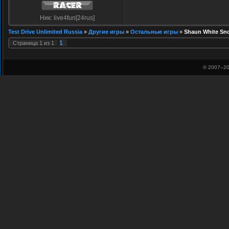
Ник: live4fun[24rus]
Test Drive Unlimited Russia
»
Другие игры
»
Остальные игры
»
Shaun White Sn
1
Страница
1
из
1
© 2007–
20