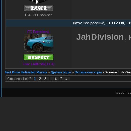
Ник: 36Chamber
Дата: Воскресенье, 10.08.2008, 13
FC Barcelona
JahDivision
,
Ник: LeBRoN(UKR)
Test Drive Unlimited Russia
»
Другие игры
»
Остальные игры
»
Screenshots Ga
1
Страница
1
из
7
2
3
…
6
7
»
© 2007–
20