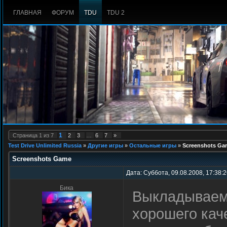
ГЛАВНАЯ
ФОРУМ
TDU
TDU 2
1
Страница
1
из
7
2
3
…
6
7
»
Test Drive Unlimited Russia
»
Другие игры
»
Остальные игры
»
Screenshots Ga
Screenshots Game
Дата: Суббота, 09.08.2008, 17:38:
Бика
Выкладываем 
хорошего кач