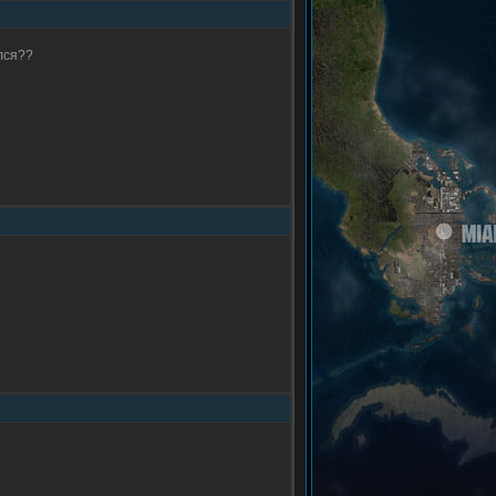
лся??