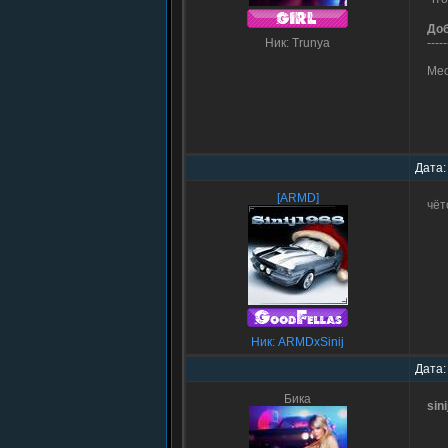
До
Ник: Trunya
-----
Мес
Дата:
[ARMD]
чёт
Ник: ARMDxSinij
Дата:
Бика
sin