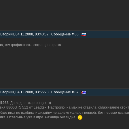
 Вторник, 04.11.2008, 03:40:37 | Сообщение # 86 |
na
, кхм график карта.сокращёно грака.
 Вторник, 04.11.2008, 03:55:23 | Сообщение # 87 |
ij1988
, Да ладно.. жаргонщик.. ))
еня 8800GTS 512 от Leadtek. Настройки на мах не ставила, сглаживание стоит
бще игра по графике и дизайну не далеко ушла от первой. Вот первые два кад
ика. Остальные уже в игре. Разница очевидна.