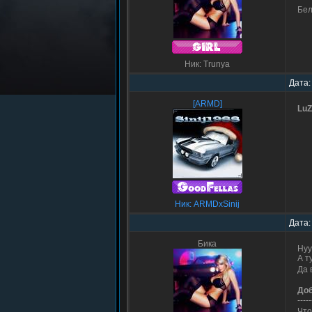
Бе
Ник: Trunya
Дата:
[ARMD]
Lu
Ник: ARMDxSinij
Дата:
Бика
Нуу
А т
Да 
До
-----
Что