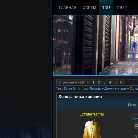
ГЛАВНАЯ
ФОРУМ
TDU
TDU 2
6
Страница
6
из
6
«
1
2
3
4
5
Test Drive Unlimited Russia
»
Другие игры
»
Оста
Xenus: точка кипения
Дата:
Extraterrestrial
Qu
к
я д