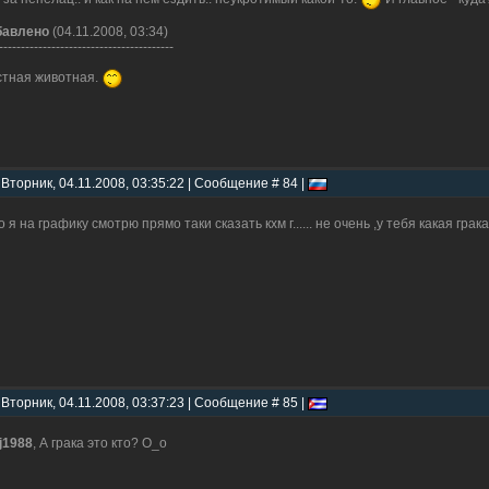
бавлено
(04.11.2008, 03:34)
----------------------------------------
тная животная.
 Вторник, 04.11.2008, 03:35:22 | Сообщение # 84 |
о я на графику смотрю прямо таки сказать кхм г...... не очень ,у тебя какая грак
 Вторник, 04.11.2008, 03:37:23 | Сообщение # 85 |
ij1988
, А грака это кто? О_о