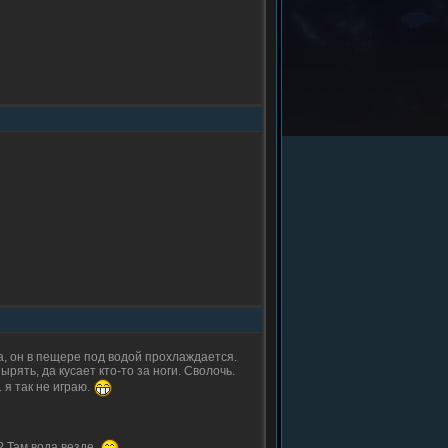
та, он в пещере под водой прохлаждается.
ырять, да кусает кто-то за ноги. Сволочь.
. я так не играю.
? Там вода везде.