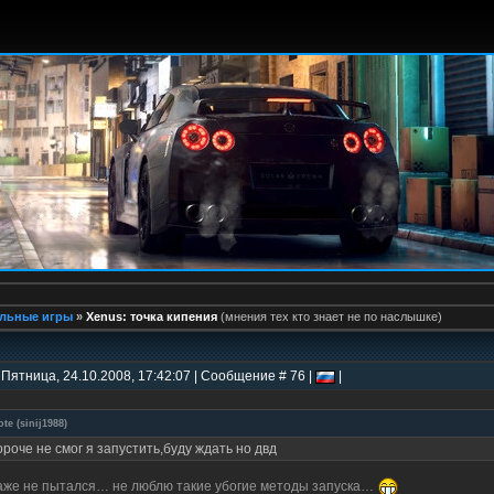
льные игры
»
Xenus: точка кипения
(мнения тех кто знает не по наслышке)
 Пятница, 24.10.2008, 17:42:07 | Сообщение # 76 |
|
ote
(
sinij1988
)
ороче не смог я запустить,буду ждать но двд
аже не пытался… не люблю такие убогие методы запуска…