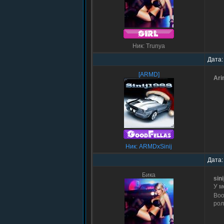
Ник: Trunya
Дата:
[ARMD]
Ari
Ник: ARMDxSinij
Дата:
Бика
sin
У м
Воо
рол