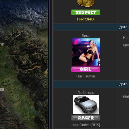
Ник: StrelX
Дата:
Бика
Нач
Кра
Ник: Trunya
Дата:
Любитель
sin
Ник: Gudvin[RUS]