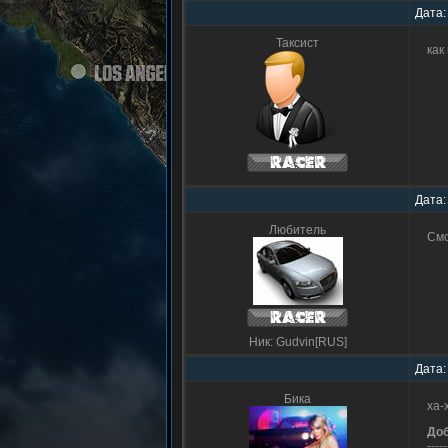
Дата:
Таксист
как
Дата:
Любитель
Смо
Ник: Gudvin[RUS]
Дата:
Бика
xa-
До
-----