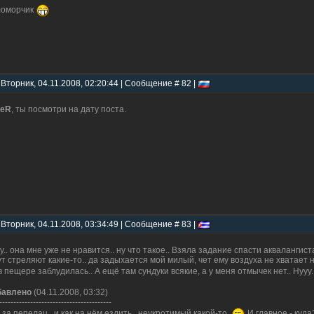
ломорчик
 Вторник, 04.11.2008, 02:20:44 | Сообщение # 82 |
ZeR
, ты посмотри на дату поста.
 Вторник, 04.11.2008, 03:34:49 | Сообщение # 83 |
у.. она мне уже не нравится.. ну что такое.. Взяла задание спасти аквалангис
ут стреляют какие-то.. да задыхается мой милый, чет ему воздуха не хватает н
в пещере заблудилась.. А ещё там сундуки всякие, а у меня отмычек нет.. Нууу.
бавлено
(04.11.2008, 03:32)
----------------------------------------
 за пепелац.. и как на нём ездить.. неукротимый какой-то.
И главное - куда