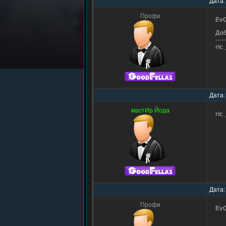
Дата:
Профи
Ev
До
-----
ric
Дата:
мастИр Йода
ric
Дата:
Профи
Ev