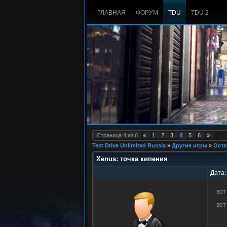
ГЛАВНАЯ
ФОРУМ
TDU
TDU 2
4
Страница
4
из
6
«
1
2
3
5
6
»
Test Drive Unlimited Russia
»
Другие игры
»
Оста
Xenus: точка кипения
Дата:
…
вот
вот