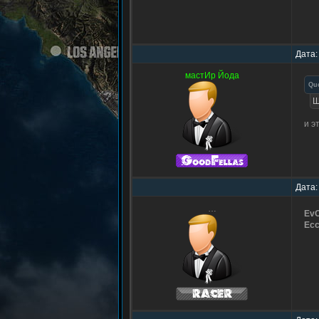
Дата:
мастИр Йода
Qu
Ш
и э
Дата:
…
Ev
Ec