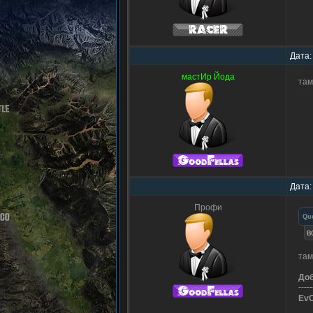
Дата:
мастИр Йода
там
Дата:
Профи
Qu
в
там
До
-----
Ev