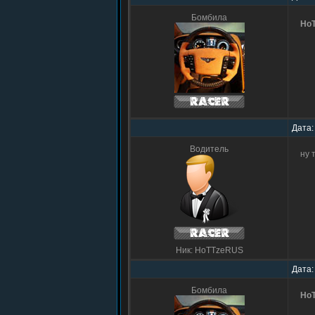
Бомбила
Ho
Дата:
Водитель
ну 
Ник: HoTTzeRUS
Дата:
Бомбила
Ho