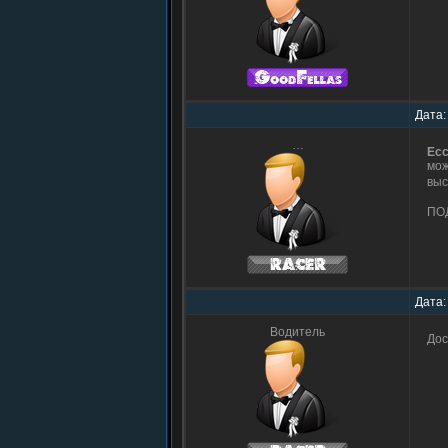
Дата:
…
Ec
мож
выс
ПО
Дата:
Водитель
Дос