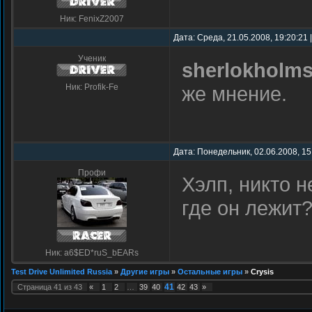
Ник: FenixZ2007
Дата: Среда, 21.05.2008, 19:20:21
Ученик
sherlokholm
Ник: Profik-Fe
же мнение.
Дата: Понедельник, 02.06.2008, 15
Профи
Хэлп, никто 
где он лежит
Ник: a6$ED*ruS_bEARs
Test Drive Unlimited Russia
»
Другие игры
»
Остальные игры
»
Crysis
41
Страница
41
из
43
«
1
2
…
39
40
42
43
»