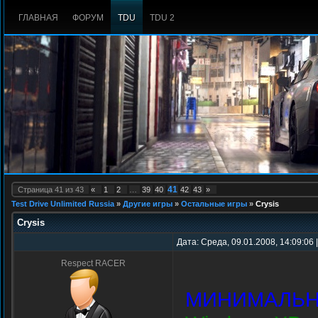
ГЛАВНАЯ
ФОРУМ
TDU
TDU 2
41
Страница
41
из
43
«
1
2
…
39
40
42
43
»
Test Drive Unlimited Russia
»
Другие игры
»
Остальные игры
»
Crysis
Crysis
Дата: Среда, 09.01.2008, 14:09:06
Respect RACER
МИНИМАЛЬН