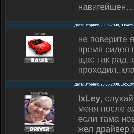
навигейшен… 
Дата: Вторник, 20.05.2008, 03:40:
Ученик
не поверите я
время сидел в
щас так рад..
проходил..кл
Дата: Вторник, 20.05.2008, 16:51:
Любитель
IxLey
, слухай
меня после а
если тама нов
жел драйвер х