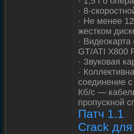
· 1,5 Гб опер
· 8-скоростн
· Не менее 1
жестком диск
· Видеокарта
GT/ATI X800 
· Звуковая ка
· Коллективна
соединение с
Кб/с — кабел
пропускной с
Патч 1.1
Crack для