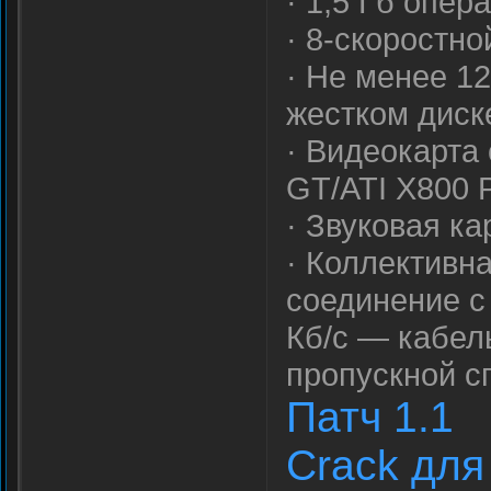
· 1,5 Гб опер
· 8-скоростн
· Не менее 1
жестком диск
· Видеокарта
GT/ATI X800 
· Звуковая ка
· Коллективна
соединение с
Кб/с — кабел
пропускной с
Патч 1.1
Crack для