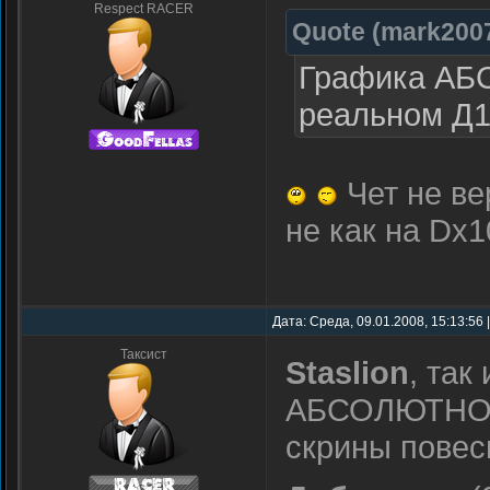
Respect RACER
Quote
(
mark200
Графика АБ
реальном Д1
Чет не ве
не как на Dx10
Дата: Среда, 09.01.2008, 15:13:56
Таксист
Staslion
, так
АБСОЛЮТНО та
скрины повес