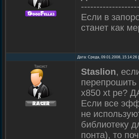
------------------
Если в запор
станет как ме
Дата: Среда, 09.01.2008, 15:14:26
Таксист
Staslion
, есл
перепрошить 
х850 xt pe? Д
Если все эффе
не используют
библиотеку д
понта), то по