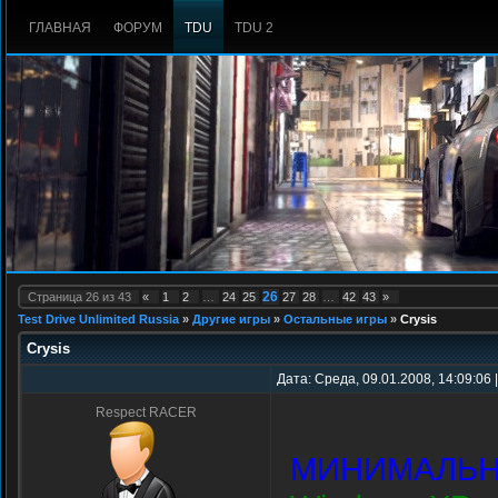
ГЛАВНАЯ
ФОРУМ
TDU
TDU 2
26
Страница
26
из
43
«
1
2
…
24
25
27
28
…
42
43
»
Test Drive Unlimited Russia
»
Другие игры
»
Остальные игры
»
Crysis
Crysis
Дата: Среда, 09.01.2008, 14:09:06
Respect RACER
МИНИМАЛЬН