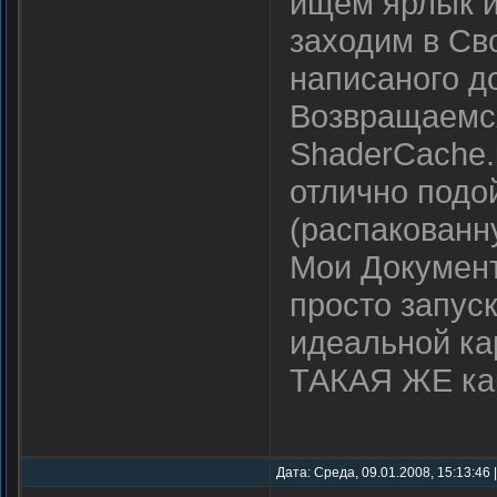
ищем ярлык и
заходим в Св
написаного д
Возвращаемся
ShaderCache.
отлично подой
(распакованн
Мои Документ
просто запус
идеальной к
ТАКАЯ ЖЕ ка
Дата: Среда, 09.01.2008, 15:13:46