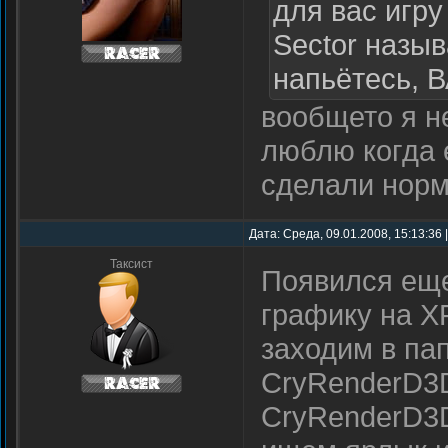
для вас игру
Sector назыв
напьётесь,
вообщето я н
люблю когда 
сделали норм
Дата: Среда, 09.01.2008, 15:13:36
Таксист
Появился еще
графику на ХР
заходим в пап
CryRenderD3D
CryRenderD3D