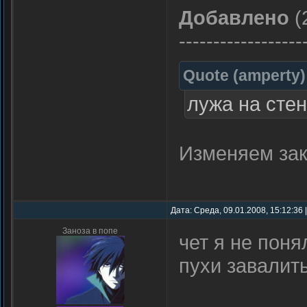
Добавлено
(
------------------
Quote
(
amperty
)
лужа на сте
Изменяем за
Дата: Среда, 09.01.2008, 15:12:36
Заноза в попе
чет я не пон
пухи завалит