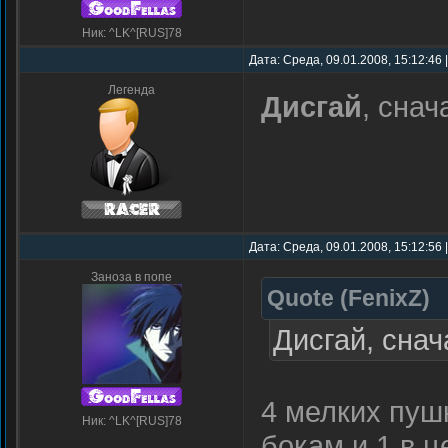
Ник: ^LK^[RUS]78
Дата: Среда, 09.01.2008, 15:12:46
Легенда
Дисгай
, сна
Дата: Среда, 09.01.2008, 15:12:56
Заноза в попе
Quote
(
FenixZ
)
Дисгай, сна
4 мелких пуш
Ник: ^LK^[RUS]78
бокам и 1 в ц