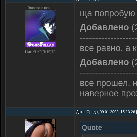
Заноза в попе
ща попробую
Добавлено
(
------------------
все равно. а 
Ник: ^LK^[RUS]78
Добавлено
(
------------------
все прошел. не
наверное про
Дата: Среда, 09.01.2008, 15:13:26
Quote