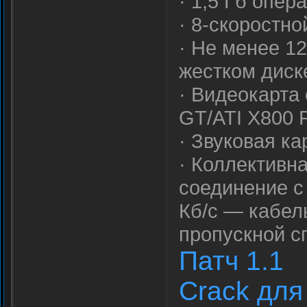
· 1,5 Гб опер
· 8-скоростн
· Не менее 1
жестком диск
· Видеокарта
GT/ATI X800 
· Звуковая ка
· Коллективна
соединение с
Кб/с — кабел
пропускной с
Патч 1.1
Crack для