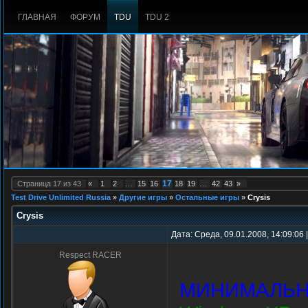
ГЛАВНАЯ
ФОРУМ
TDU
TDU 2
17
Страница
17
из
43
«
1
2
…
15
16
18
19
…
42
43
»
Test Drive Unlimited Russia
»
Другие игры
»
Остальные игры
»
Crysis
Crysis
Дата: Среда, 09.01.2008, 14:09:06
Respect RACER
МИНИМАЛЬН