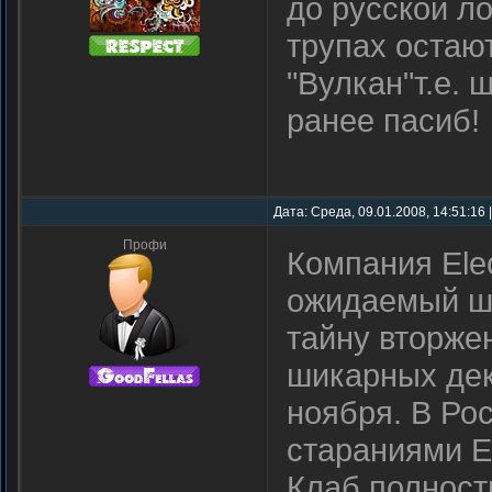
до русской л
трупах остаю
"Вулкан"т.е. 
ранее пасиб!
Дата: Среда, 09.01.2008, 14:51:16
Профи
Компания Elec
ожидаемый шу
тайну вторже
шикарных дек
ноября. В Ро
стараниями El
Клаб полност