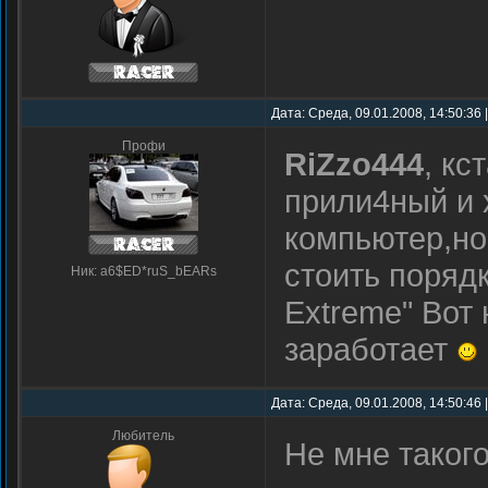
Дата: Среда, 09.01.2008, 14:50:36
Профи
RiZzo444
, кс
прили4ный и
компьютер,но
стоить порядк
Ник: a6$ED*ruS_bEARs
Extreme" Вот
заработает
Дата: Среда, 09.01.2008, 14:50:46
Любитель
Не мне таког