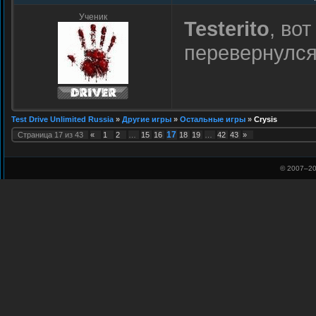
Ученик
Testerito
, во
перевернулс
Test Drive Unlimited Russia
»
Другие игры
»
Остальные игры
»
Crysis
17
Страница
17
из
43
«
1
2
…
15
16
18
19
…
42
43
»
© 2007–
20