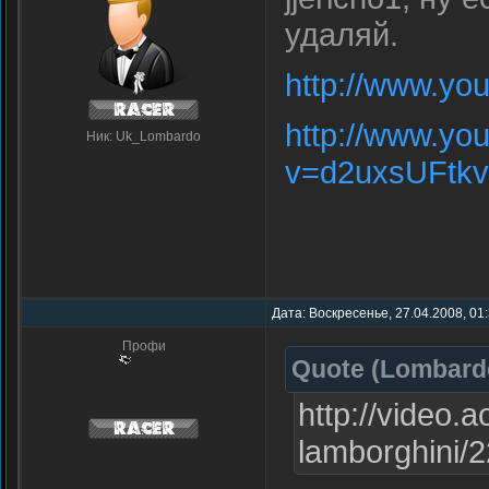
удаляй.
http://www.y
http://www.yo
Ник: Uk_Lombardo
v=d2uxsUFtkvg
Дата: Воскресенье, 27.04.2008, 01
Профи
Quote
(
Lombard
http://video.a
lamborghini/