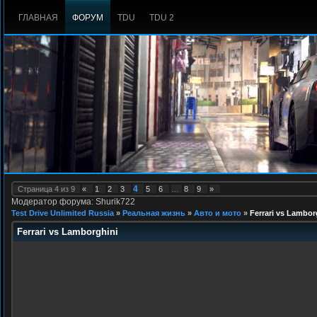
ГЛАВНАЯ
ФОРУМ
TDU
TDU 2
4
Страница
4
из
9
«
1
2
3
5
6
…
8
9
»
Модератор форума: Shurik722
Test Drive Unlimited Russia
»
Реальная жизнь
»
Авто и мото
»
Ferrari vs Lambor
Ferrari vs Lamborghini