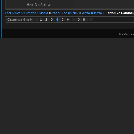
Ник: DIeSeL.ws
Test Drive Unlimited Russia
»
Реальная жизнь
»
Авто и мото
»
Ferrari vs Lambor
4
Страница
4
из
9
«
1
2
3
5
6
…
8
9
»
© 2007–
20