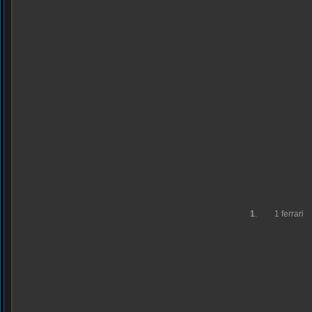
1
.
1 ferrari