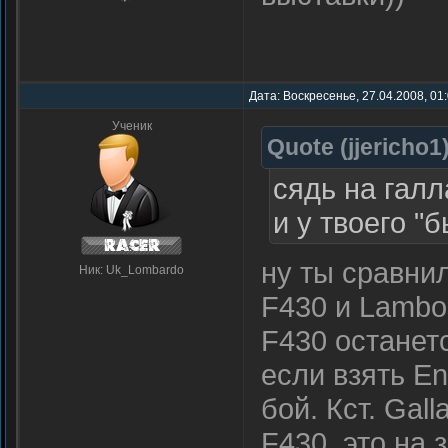
Дата: Воскресенье, 27.04.2008, 01
Ученик
Quote
(
jjericho1
сядь на галл
и у твоего "
ну ты сравнил
Ник: Uk_Lombardo
F430 и Lambor
F430 останетс
если взять En
бой. Кст. Gal
F430. это на 