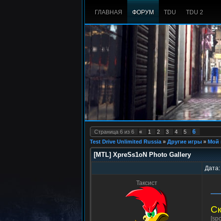
ГЛАВНАЯ
ФОРУМ
TDU
TDU 2
6
Страница
6
из
6
«
1
2
3
4
5
Test Drive Unlimited Russia
»
Другие игры
»
Мой 
[MTL] XpreSs1oN Photo Gallery
Дата:
Таксист
Ск
[sp