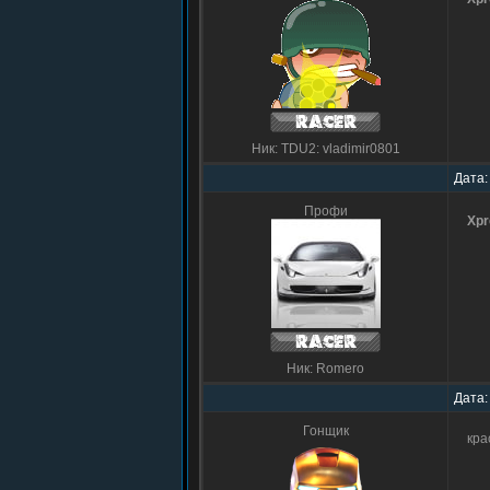
Ник: TDU2: vladimir0801
Дата:
Профи
Xp
Ник: Romero
Дата:
Гонщик
кра