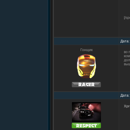
[/sp
Дата:
Гонщик
во 
ком
дол
выш
Дата:
Xp