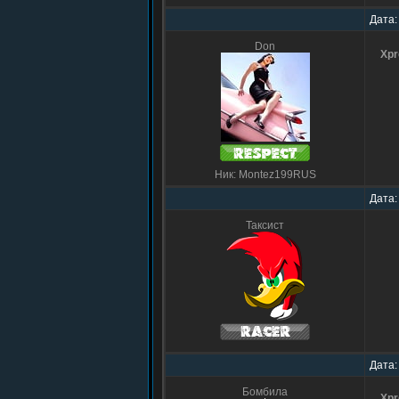
Дата:
Don
Xp
Ник: Montez199RUS
Дата:
Таксист
Дата:
Бомбила
Xp