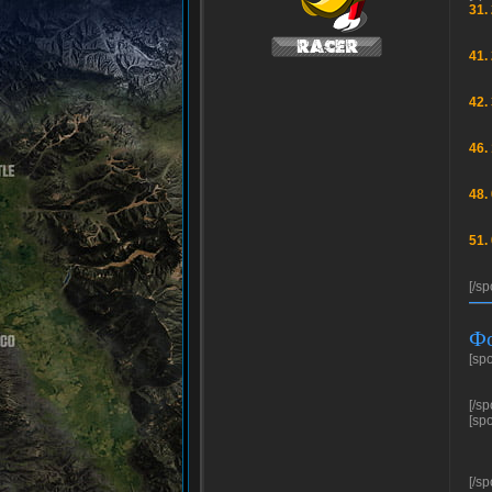
31.
41.
42.
46.
48.
51.
[/sp
Фо
[sp
[/sp
[sp
[/sp