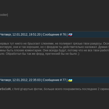
ooiler]
 Четверг, 12.01.2012, 19:51:20 | Сообщение # 76 |
первых тут никто не брызгает слюнями, не поливает грязью твои ракурсы. Осо
ентирую, они и так хорошие, но с фордом ты действительно налажал. Думаю т
жны быть плохие коментарии. Они всегда будут, потому что не все твои работ
ло. Обработал бы так же форд, претензий бы не было ;)
 Четверг, 12.01.2012, 22:35:03 | Сообщение # 77 |
reSs1oN
, c ford gt крутые фотки, больше всего понравились последние 2 скрина