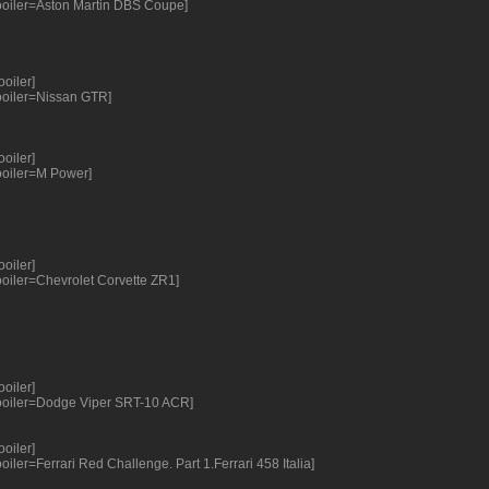
ooiler=Aston Martin DBS Coupe]
ooiler]
ooiler=Nissan GTR]
ooiler]
ooiler=M Power]
ooiler]
ooiler=Chevrolet Corvette ZR1]
ooiler]
ooiler=Dodge Viper SRT-10 ACR]
ooiler]
oiler=Ferrari Red Challenge. Part 1.Ferrari 458 Italia]