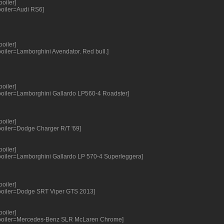
ooiler]
ooiler=Audi RS6]
ooiler]
ooiler=Lamborghini Avendator. Red bull.]
ooiler]
ooiler=Lamborghini Gallardo LP560-4 Roadster]
ooiler]
ooiler=Dodge Charger R/T '69]
ooiler]
ooiler=Lamborghini Gallardo LP 570-4 Superleggera]
ooiler]
ooiler=Dodge SRT Viper GTS 2013]
ooiler]
ooiler=Mercedes-Benz SLR McLaren Chrome]