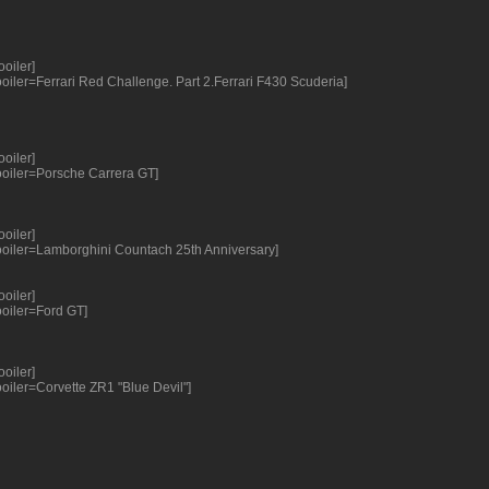
ooiler]
ooiler=Ferrari Red Challenge. Part 2.Ferrari F430 Scuderia]
ooiler]
ooiler=Porsche Carrera GT]
ooiler]
ooiler=Lamborghini Countach 25th Anniversary]
ooiler]
ooiler=Ford GT]
ooiler]
ooiler=Corvette ZR1 "Blue Devil"]