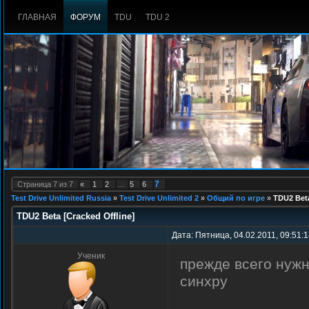
ГЛАВНАЯ
ФОРУМ
TDU
TDU 2
7
Страница
7
из
7
«
1
2
…
5
6
Test Drive Unlimited Russia
»
Test Drive Unlimited 2
»
Общий по игре
»
TDU2 Beta
TDU2 Beta [Cracked Offline]
Дата: Пятница, 04.02.2011, 09:51:
Ученик
прежде всего нужн
синхру