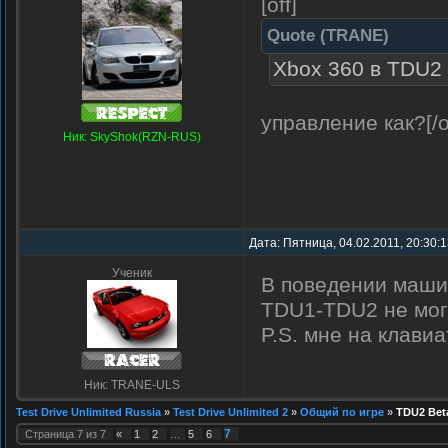
[off]
Quote
(
TRANE
)
Xbox 360 в TDU2
управление как?[/o
Ник: SkyShok(RZN-RUS)
Дата: Пятница, 04.02.2011, 20:30:
Ученик
В поведении маши
TDU1-TDU2 не могу
P.S. мне на клавиа
Ник: TRANE-ULS
Test Drive Unlimited Russia
»
Test Drive Unlimited 2
»
Общий по игре
»
TDU2 Beta
7
Страница
7
из
7
«
1
2
…
5
6