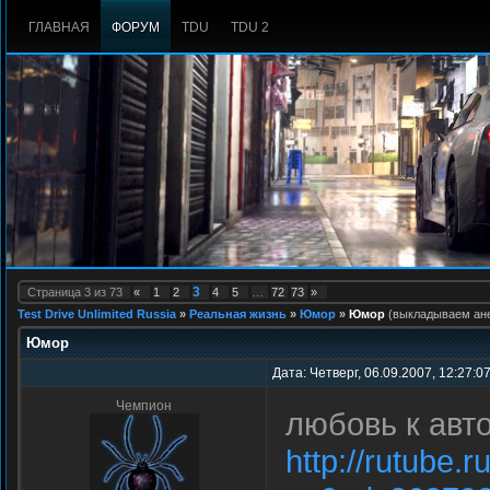
ГЛАВНАЯ
ФОРУМ
TDU
TDU 2
3
Страница
3
из
73
«
1
2
4
5
…
72
73
»
Test Drive Unlimited Russia
»
Реальная жизнь
»
Юмор
»
Юмор
(выкладываем ане
Юмор
Дата: Четверг, 06.09.2007, 12:27:0
Чемпион
любовь к ав
http://rutube.