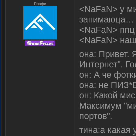
Профи
<NaFaN> у ми
занимаюца…
<NaFaN> ппц 
<NaFaN> нашл
она: Привет. 
Интернет". Г
он: А че фотк
она: не ПИЗ*
он: Какой мис
Максимум "ми
портов".
тина:а какая 