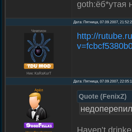
goth:ёб*утая 
Дата: Пятница, 07.09.2007, 21:52:
Чемпион
http://rutube.
v=fcbcf5380b
Ник: KaRaKurT
Дата: Пятница, 07.09.2007, 22:05:
Арёл
Quote
(
FenixZ
)
недоперепи
Haven't drink