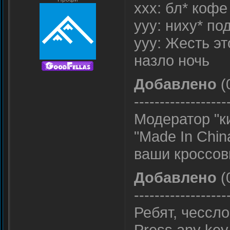
xxx: бл* кофе
yyy: ниху* по
yyy: Жесть эт
назло ночь
Добавлено
(
------------------
Модератор "к
"Made In Chin
ваши кроссов
Добавлено
(
------------------
Ребят, чессло
Press any key 