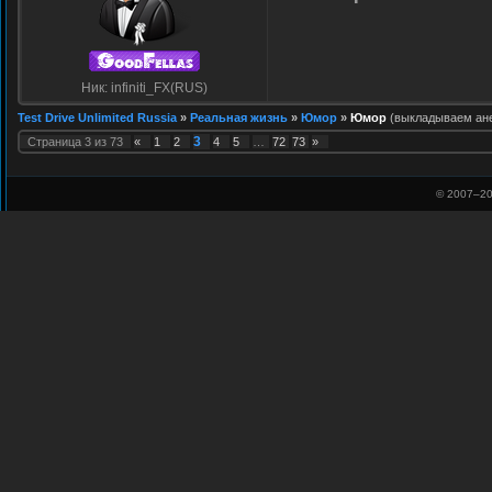
Ник: infiniti_FX(RUS)
Test Drive Unlimited Russia
»
Реальная жизнь
»
Юмор
»
Юмор
(выкладываем ане
3
Страница
3
из
73
«
1
2
4
5
…
72
73
»
© 2007–
20