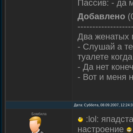
Пассив: - да 
Добавлено
(
------------------
Два женатых 
- Слушай а те
туалете когд
- Да нет коне
- Вот и меня 
Дата: Суббота, 08.09.2007, 12:24:
Бомбила
:lol: япад
настроение