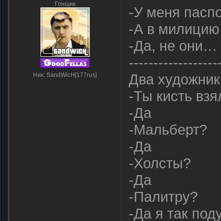
Гонщик
-У меня паспо
-А в милици
-Да, не они…
------------------
Два художник
Ник: SandWicH[177rus]
-Ты кисть взя
-Да
-Мальберт?
-Да
-Холсты?
-Да
-Палитру?
-Да я так по