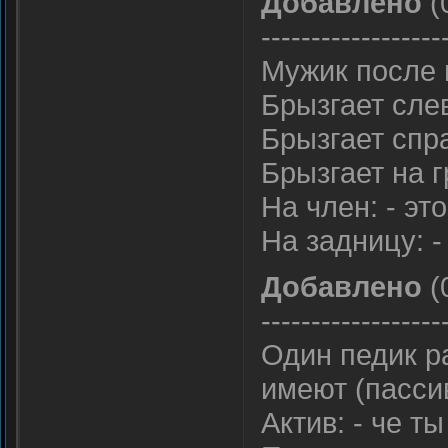
Добавлено
(
------------------
Мужик после 
Брызгает слев
Брызгает спр
Брызгает на г
На член: - эт
На задницу: -
Добавлено
(
------------------
Один педик ра
имеют (пассив
Актив: - че т