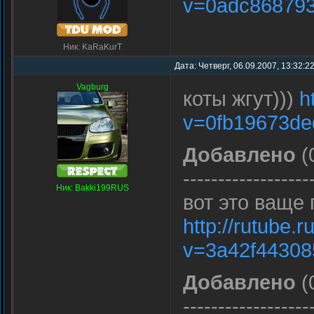
v=0adc868793
Ник: KaRaKurT
Дата: Четверг, 06.09.2007, 13:32:2
Vagburg
коты жгут)))
h
v=0fb19673de
Добавлено
(
------------------
Ник: Bakki199RUS
вот это ваще 
http://rutube.
v=3a42f4430
Добавлено
(
------------------