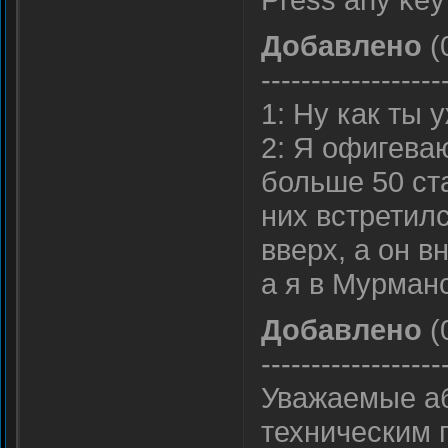
Добавлено
(
------------------
1: Ну как ты 
2: Я офигева
больше 50 ста
них встретилс
вверх, а он в
а я в Мурман
Добавлено
(
------------------
Уважаемые аб
техническим 