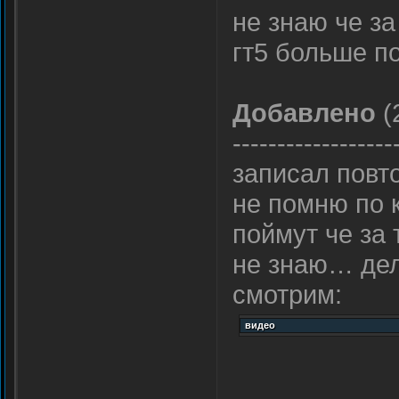
не знаю че за
гт5 больше п
Добавлено
(
------------------
записал повтор
не помню по к
поймут че за
не знаю… де
смотрим: