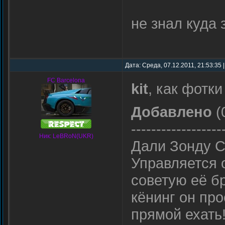
не знал куда
Дата: Среда, 07.12.2011, 21:53:35
FC Barcelona
kit
, как фотк
Добавлено
(
------------------
Ник: LeBRoN(UKR)
Дали Зонду С
Управляется 
советую её бр
кёнинг он про
прямой ехать