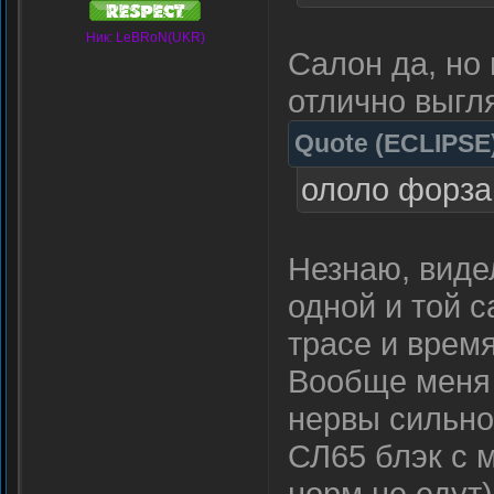
Ник: LeBRoN(UKR)
Салон да, но
отлично выгл
Quote
(
ECLIPSE
ололо форза
Незнаю, виде
одной и той 
трасе и врем
Вообще меня 
нервы сильно
СЛ65 блэк с 
норм не едут