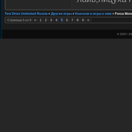
Test Drive Unlimited Russia
»
Другие игры
»
Консоли и игры к ним
»
Forza Moto
5
Страница
5
из
9
«
1
2
3
4
6
7
8
9
»
© 2007–
20