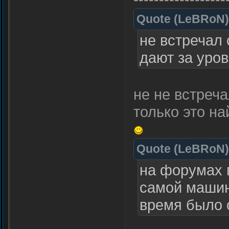
Quote
(
LeBRoN
)
не встречал
дают за уро
не не встреча
только это н
Quote
(
LeBRoN
)
на форумах п
самой машине
время было 