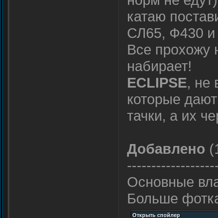
катаю постав
СЛ65, Ф430 и
Все прохожу 
набирает!
ECLIPSE
, не
которые дают 
тачки, а их ч
Добавлено
(
------------------
Основные вла
Больше фоткат