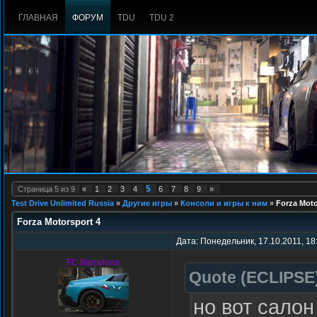
ГЛАВНАЯ
ФОРУМ
TDU
TDU 2
5
Страница
5
из
9
«
1
2
3
4
6
7
8
9
»
Test Drive Unlimited Russia
»
Другие игры
»
Консоли и игры к ним
»
Forza Moto
Forza Motorsport 4
Дата: Понедельник, 17.10.2011, 18
FC Barcelona
Quote
(
ECLIPSE
но вот сало