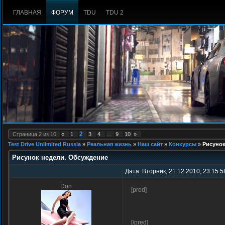
ГЛАВНАЯ
ФОРУМ
TDU
TDU 2
2
Страница
2
из
10
«
1
3
4
…
9
10
»
Test Drive Unlimited Russia
»
Реальная жизнь
»
Наш сайт
»
Конкурсы
»
Рисунок
Рисунок недели. Обсуждение
Дата: Вторник, 21.12.2010, 23:15:5
Don
[pred]
[/pred]