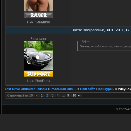
Ник: Steam98
Дата: Воскресенье, 30.01.2011, 17
Чемпион
Оффтоп
Steam
, ты себя палишь, что запрещ
Ник: PhatPunk
Test Drive Unlimited Russia
»
Реальная жизнь
»
Наш сайт
»
Конкурсы
»
Рисунок
2
Страница
2
из
10
«
1
3
4
…
9
10
»
© 2007–
20