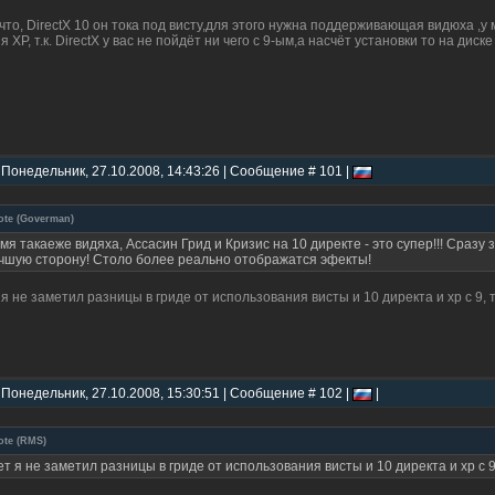
что, DirectX 10 он тока под висту,для этого нужна поддерживающая видюха ,
я ХР, т.к. DirectX у вас не пойдёт ни чего с 9-ым,а насчёт установки то на дис
 Понедельник, 27.10.2008, 14:43:26 | Сообщение # 101 |
ote
(
Goverman
)
 мя такаеже видяха, Ассасин Грид и Кризис на 10 директе - это супер!!! Сраз
чшую сторону! Столо более реально отображатся эфекты!
 я не заметил разницы в гриде от использования висты и 10 директа и хр с 9, 
 Понедельник, 27.10.2008, 15:30:51 | Сообщение # 102 |
|
ote
(
RMS
)
ет я не заметил разницы в гриде от использования висты и 10 директа и хр с 9