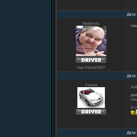
Дата:
Любитель
roa
Ник: FenixZ2007
Дата:
Ученик
Алё
pun
лчш
(и 
Дата: