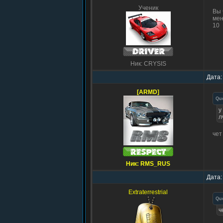
Ученик
Вы 
мен
10
Ник: CRYSIS
Дата:
[ARMD]
Qu
у
л
чет
Ник: RMS_RUS
Дата:
Extraterrestrial
Qu
ч