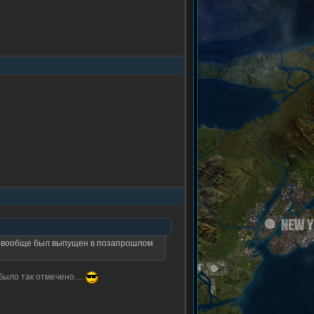
нт вообще был выпущен в позапрошлом
м было так отмечено…