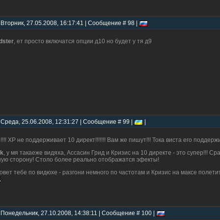
 Вторник, 27.05.2008, 16:17:41 | Сообщение # 98 |
dster
, ет просто включатся опции д10 но будет у тя д9
 Среда, 25.06.2008, 12:31:27 | Сообщение # 99 |
|
!!!! ХР не поддерживает 10 директ!!!!!!! Вам же пишут!!! Тока виста его поддерж
k
, у мя такаеже видяха, Ассасин Грид и Кризис на 10 директе - это супер!!! 
ую сторону! Столо более реально отображатся эфекты!
совет тебе по видюхе - разгони немного по частотам и Кризис на максе полети
 Понедельник, 27.10.2008, 14:38:11 | Сообщение # 100 |