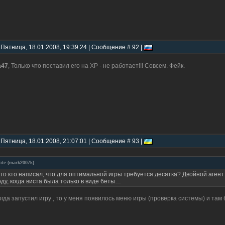
 Пятница, 18.01.2008, 19:39:24 | Сообщение # 92 |
a47
, Только что поставил его на XP - не работает!!! Совсем. Фейк.
 Пятница, 18.01.2008, 21:07:01 | Сообщение # 93 |
ote
(
mark2007k
)
то кто написал, что для оптимальной игры требуется десятка? Двойной аге
оду, когда виста была только в виде беты…
огда запустил игру , то у меня появилось меню игры (проверка системы) и та