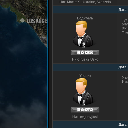
Ник: MaximXL-Ukraine, Azazzelo
Дата:
Водитель
Тут
эму
ХР!
Тема
Ник: [rus72]Usko
Дата:
Ученик
У м
Име
Ник: evgenyjfast
Дата: