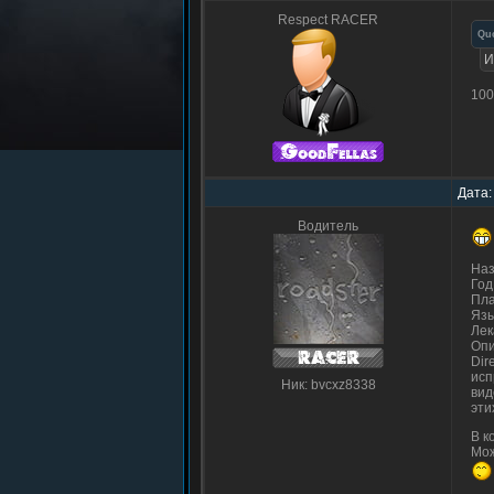
Respect RACER
Qu
И
100
Дата:
Водитель
Наз
Год
Пл
Язы
Лек
Опи
Dir
исп
Ник: bvcxz8338
вид
эти
В к
Мож