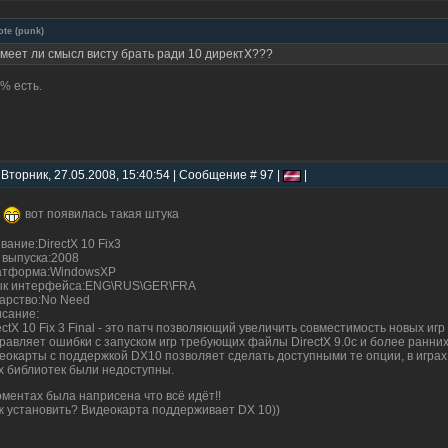
ote
(
punk
)
меет ли смысл висту брать ради 10 директХ???
% есть.
 Вторник, 27.05.2008, 15:40:54 | Сообщение # 97 |
|
вот появилась такая штука
вание:DirectX 10 Fix3
 выпуска:2008
атформа:WindowsXP
к интерфейса:ENG\RUS\GER\FRA
арство:No Need
сание:
ectX 10 Fix 3 Final - это патч позволяющий увеличить совместимость новых игр
равляет ошибки с запуском игр требующих файлы DirectX 9.0с и более ранних 
еокарты с поддержкой DX10 позволяет сделать доступными те опции, в играх
х библиотек были недоступны.
оментах была наприсена что всё идёт!!
 установить? Видеокарта поддерживает DX 10))