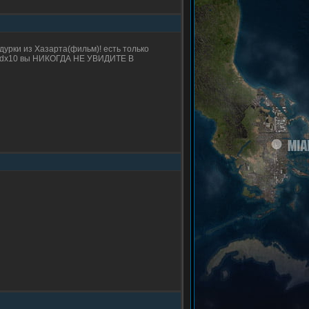
ридурки из Хазарта(фильм)! есть только
ого dx10 вы НИКОГДА НЕ УВИДИТЕ В