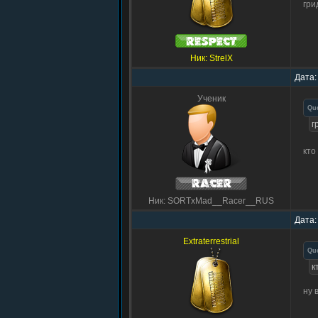
гри
Ник: StrelX
Дата:
Ученик
Qu
г
кто
Ник: SORTxMad__Racer__RUS
Дата:
Extraterrestrial
Qu
к
ну 