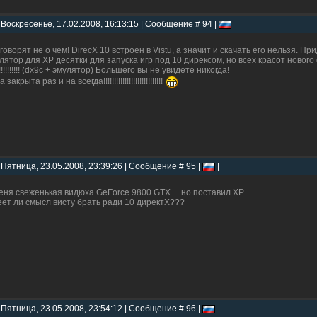
 Воскресенье, 17.02.2008, 16:13:15 | Сообщение # 94 |
 говорят не о чем! DirecX 10 встроен в Vistu, а значит и скачать его нельзя. П
лятор для ХР десятки для запуска игр под 10 дирексом, но всех красот нов
!!!!!!!!!! (dx9с + эмулятор) Большего вы не увидете никогда!
 закрыта раз и на всегда!!!!!!!!!!!!!!!!!!!!!!!!!!!!
 Пятница, 23.05.2008, 23:39:26 | Сообщение # 95 |
|
еня свеженькая видюха GeForce 9800 GTX… но поставил ХР…
ет ли смысл висту брать ради 10 директХ???
 Пятница, 23.05.2008, 23:54:12 | Сообщение # 96 |