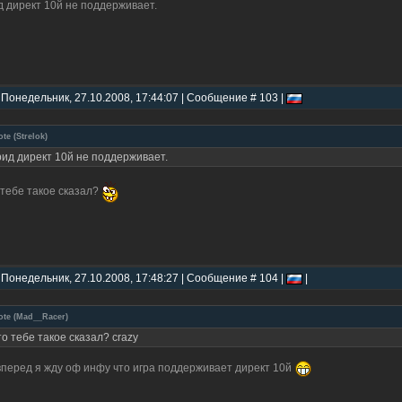
д директ 10й не поддерживает.
 Понедельник, 27.10.2008, 17:44:07 | Сообщение # 103 |
ote
(
Strelok
)
рид директ 10й не поддерживает.
 тебе такое сказал?
 Понедельник, 27.10.2008, 17:48:27 | Сообщение # 104 |
|
ote
(
Mad__Racer
)
то тебе такое сказал? crazy
вперед я жду оф инфу что игра поддерживает директ 10й