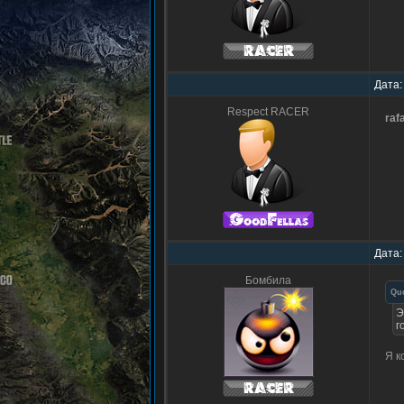
Дата:
Respect RACER
raf
Дата:
Бомбила
Qu
Э
г
Я к