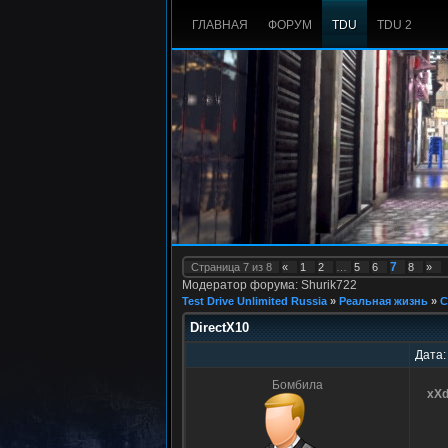
ГЛАВНАЯ
ФОРУМ
TDU
TDU 2
7
Страница
7
из
8
«
1
2
…
5
6
8
»
Модератор форума: Shurik722
Test Drive Unlimited Russia
»
Реальная жизнь
»
С
DirectX10
Дата:
Бомбила
xX