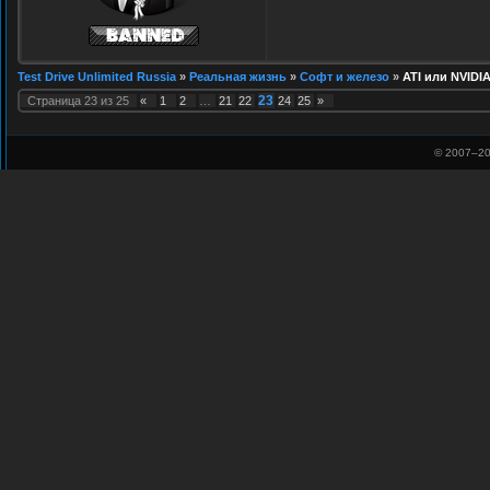
Test Drive Unlimited Russia
»
Реальная жизнь
»
Софт и железо
»
ATI или NVIDI
23
Страница
23
из
25
«
1
2
…
21
22
24
25
»
© 2007–
20