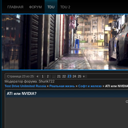
ГЛАВНАЯ
ФОРУМ
TDU
TDU 2
23
Страница
23
из
25
«
1
2
…
21
22
24
25
»
Модератор форума: Shurik722
Test Drive Unlimited Russia
»
Реальная жизнь
»
Софт и железо
»
ATI или NVIDI
ATI или NVIDIA?
О