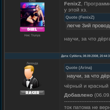
Бика
FenixZ
, Программ
у этой хз.
Quote
(
FenixZ
)
легче 3ий провод
Ник: Trunya
научи, за что дёрг
Дата: Суббота, 06.09.2008, 20:44:
Легенда
Quote
(
Arina
)
научи, за что дёр
чёрный и красный 
Добавлено
(06.09
--------------------------
ток патома не вер