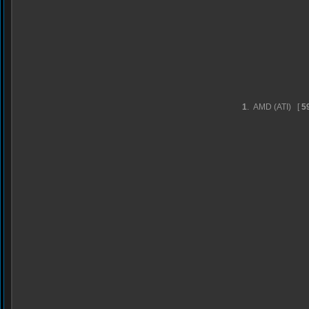
1
.
AMD (ATI)
[
5