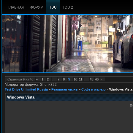
ГЛАВНАЯ
ФОРУМ
TDU
TDU 2
9
Страница
9
из
46
«
1
2
…
7
8
10
11
…
45
46
»
Модератор форума: Shurik722
Test Drive Unlimited Russia
»
Реальная жизнь
»
Софт и железо
»
Windows Vista
Windows Vista
П