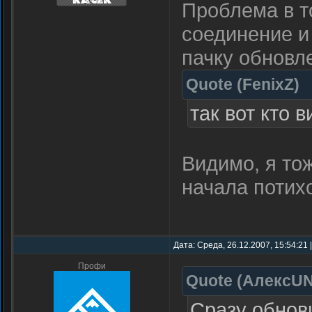
Проблема в т
соединение и
пачку обнов
Quote
(
FenixZ
)
так вот кто 
Видимо, я то
начала потих
Дата: Среда, 26.12.2007, 15:54:21
Профи
Quote
(
АлексU
Сразу обнов