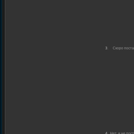
3
.
Скоро пост
4
.
Нет, и не пос