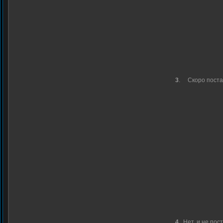
3
.
Скоро пост
4
.
Нет, и не пос