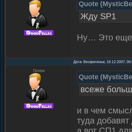
Quote
(
MysticBe
Жду SP1
Ну… Это еще н
Дата: Воскресенье, 16.12.2007, 00
Профи
Quote
(
MysticBe
всеже больш
и в чем смыс
туда добавят
а вот СП1 дл