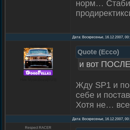
норм… Стабил
продиректикс
Дата: Воскресенье, 16.12.2007, 00
Неформал
Quote
(
Ecco
)
и вот ПОСЛ
Ник: MysticBeast[RUS]
Жду SP1 и поб
себе и поста
Хотя не… вс
Дата: Воскресенье, 16.12.2007, 00
Respect RACER