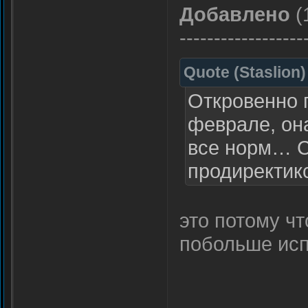
Добавлено
(
------------------
Quote
(
Staslion
)
Откровенно г
феврале, он
все норм… С
продиректикс
это потому ч
побольше ис