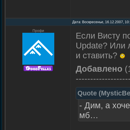
Дата: Воскресенье, 16.12.2007, 10
Профи
Если Висту п
Update? Или 
и ставить?
Добавлено
(
------------------
Quote
(
MysticBe
- Дим, а хоч
мб…