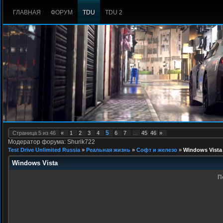
ГЛАВНАЯ
ФОРУМ
TDU
TDU 2
5
Страница
5
из
46
«
1
2
3
4
6
7
…
45
46
»
Модератор форума: Shurik722
Test Drive Unlimited Russia
»
Реальная жизнь
»
Софт и железо
»
Windows Vista
Windows Vista
П