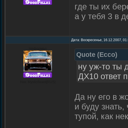
где ты их бер
а у тебя 3 в 
Дата: Воскресенье, 16.12.2007, 01
Неформал
Quote
(
Ecco
)
ну уж-то ты 
ДХ10 ответ 
Ник: MysticBeast[RUS]
Да ну его в ж
и буду знать,
тупой, как н