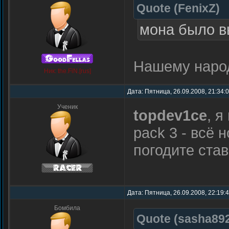
Quote
(
FenixZ
)
мона было в
Нашему народ
Ник: the.FiN.[rus]
Дата: Пятница, 26.09.2008, 21:34:
Ученик
topdev1ce
, я
pack 3 - всё 
погодите стави
Дата: Пятница, 26.09.2008, 22:19:
Бомбила
Quote
(
sasha89