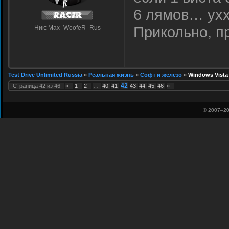
6 лямов… уххх
Прикольно, п
Ник: Max_WoofeR_Rus
Test Drive Unlimited Russia
»
Реальная жизнь
»
Софт и железо
»
Windows Vista
42
Страница
42
из
46
«
1
2
…
40
41
43
44
45
46
»
© 2007–
20