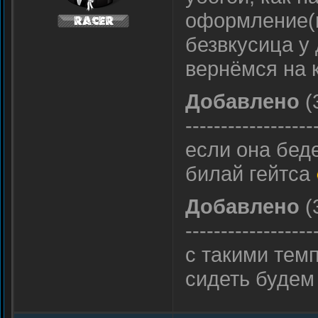
оформление(н
безвкусица у 
вернёмся на
Добавлено
(
------------------
если она беде
билай гейтса
Добавлено
(
------------------
с такими тем
сидеть буде