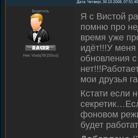
Дата: Четверг, 30.10.2008, 07:51:4
Водитель
Я с Вистой р
помню про н
время уже пр
идёт!!!У меня
обновления с
Ник: VladqTB [35rus]
нет!!!Работае
мои друзья г
Кстати если н
секретик…Есл
фоновом режи
будет работ