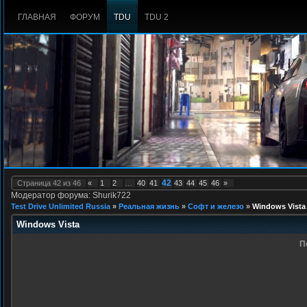
ГЛАВНАЯ
ФОРУМ
TDU
TDU 2
42
Страница
42
из
46
«
1
2
…
40
41
43
44
45
46
»
Модератор форума: Shurik722
Test Drive Unlimited Russia
»
Реальная жизнь
»
Софт и железо
»
Windows Vista
Windows Vista
П