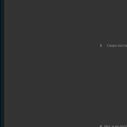
3
.
Скоро пост
4
.
Нет, и не пос