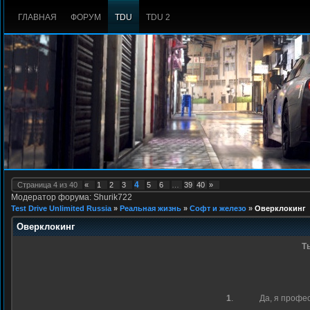
ГЛАВНАЯ
ФОРУМ
TDU
TDU 2
4
Страница
4
из
40
«
1
2
3
5
6
…
39
40
»
Модератор форума: Shurik722
Test Drive Unlimited Russia
»
Реальная жизнь
»
Софт и железо
»
Оверклокинг
Оверклокинг
Т
1
.
Да, я профе