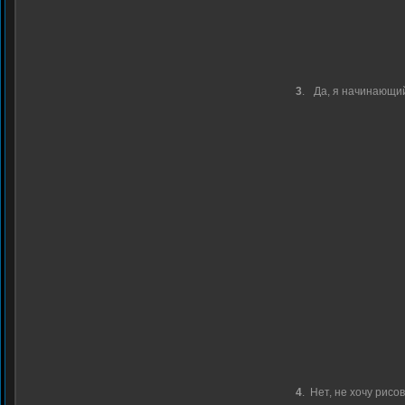
3
.
Да, я начинающи
4
.
Нет, не хочу рисо