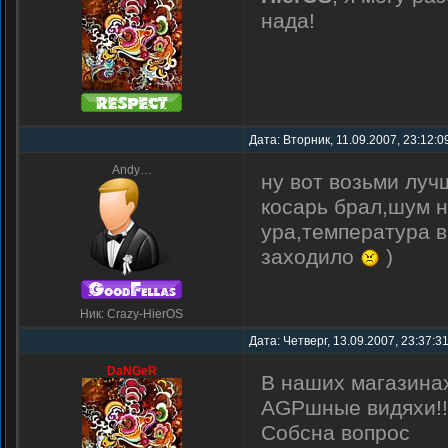
нада!
Дата: Вторник, 11.09.2007, 23:12:0
Andy…
ну вот возьми луч
косарь брал,шум н
ура,температура в
заходило
)
Ник: Crazy-HierOS
Дата: Четверг, 13.09.2007, 23:37:3
DaNGeR
В наших магазинах
AGPшные видяхи!!
Собсна вопрос