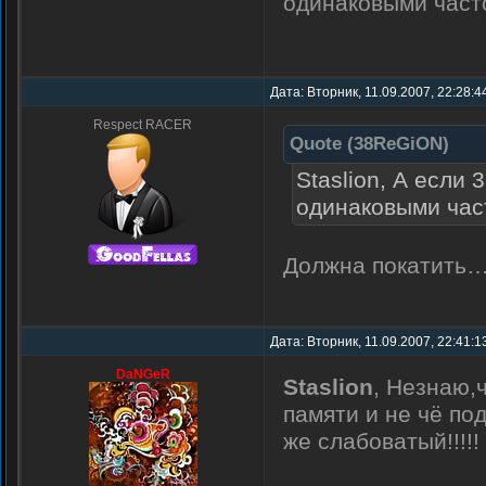
одинаковыми част
Дата: Вторник, 11.09.2007, 22:28:4
Respect RACER
Quote
(
38ReGiON
)
Staslion, А если 
одинаковыми час
Должна покатить… 
Дата: Вторник, 11.09.2007, 22:41:
DaNGeR
Staslion
, Незнаю,
памяти и не чё по
же слабоватый!!!!!