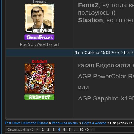
Гонщик
FenixZ
, ну тогда 
пользуюсь ))
Staslion
, но по се
Ник: SandWicH[177rus]
Дата: Суббота, 15.09.2007, 21:05:
DaNGeR
какая Видеокарта л
AGP PowerColor R
или
AGP Sapphire X19
Test Drive Unlimited Russia
»
Реальная жизнь
»
Софт и железо
»
Оверклокинг
4
Страница
4
из
40
«
1
2
3
5
6
…
39
40
»