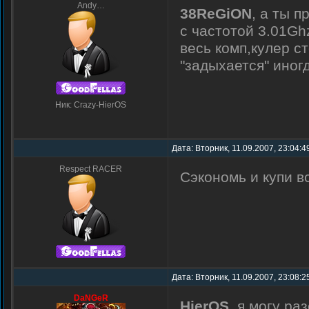
Andy…
38ReGiON
, а ты 
с частотой 3.01Ghz
весь комп,кулер с
"задыхается" иног
Ник: Crazy-HierOS
Дата: Вторник, 11.09.2007, 23:04:4
Respect RACER
Сэкономь и купи в
Дата: Вторник, 11.09.2007, 23:08:
DaNGeR
HierOS
, я могу ра