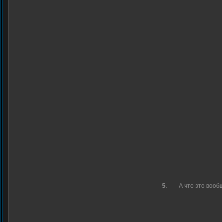
5
.
А что это вооб