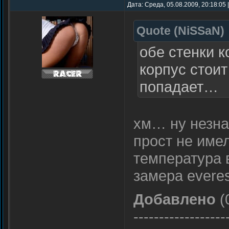
Дата: Среда, 05.08.2009, 20:18:05
Quote
(
NiSSaN
)
обе стенки к
корпус стоит
попадает…
хм… ну незна
прост не име
температура 
замера evere
Добавлено
(
------------------