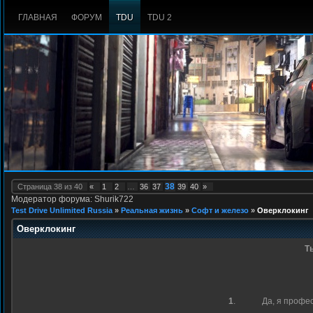
ГЛАВНАЯ
ФОРУМ
TDU
TDU 2
38
Страница
38
из
40
«
1
2
…
36
37
39
40
»
Модератор форума: Shurik722
Test Drive Unlimited Russia
»
Реальная жизнь
»
Софт и железо
»
Оверклокинг
Оверклокинг
Т
1
.
Да, я профе