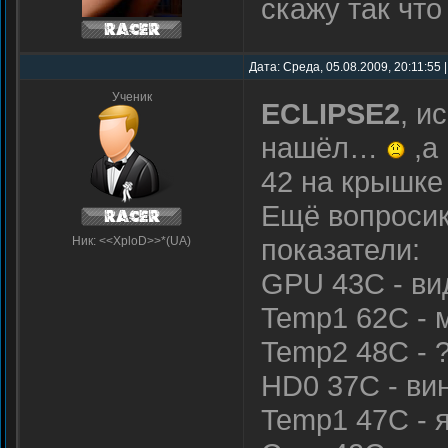
скажу так что
Дата: Среда, 05.08.2009, 20:11:55
Ученик
ECLIPSE2
, и
нашёл…
,а 
42 на крышке
Ещё вопросик
показатели:
Ник: <<XploD>>*(UA)
GPU 43C - ви
Temp1 62C - м
Temp2 48C - 
HD0 37C - ви
Temp1 47C - 