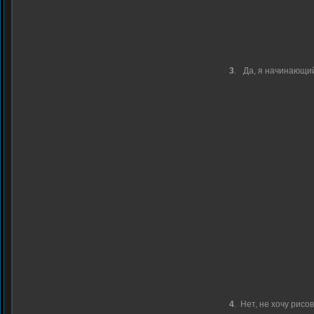
3
.
Да, я начинающи
4
.
Нет, не хочу рисо