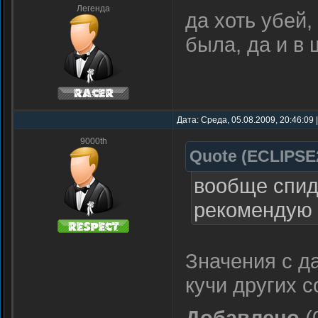
Легенда
да хоть убей,
была, да и в 
Дата: Среда, 05.08.2009, 20:46:09
9000th
Quote
(
ECLIPSE
вообще спид
рекомендую 
Значения с д
кучи других с
Добавлено
(