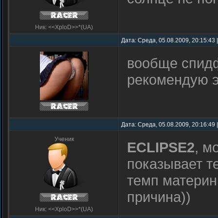
Ник: <<XploD>>*(UA)
Дата: Среда, 05.08.2009, 20:15:43
вообще спид
рекомендую 
Дата: Среда, 05.08.2009, 20:16:49
Ученик
ECLIPSE2
, м
показывает т
темп материн
причина))
Ник: <<XploD>>*(UA)