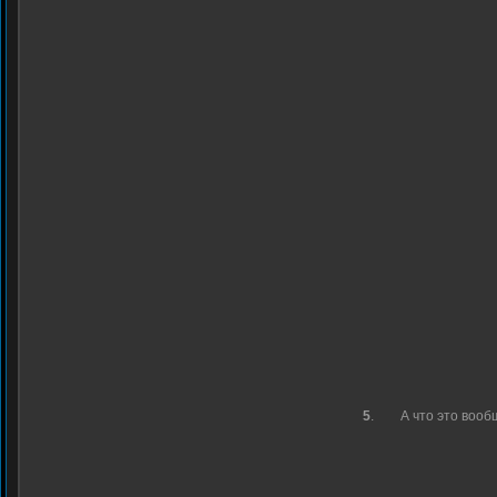
5
.
А что это вооб