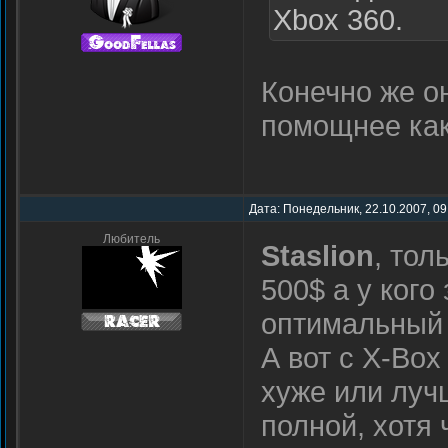
Xbox 360.
Конечно же о
помощнее ка
Дата: Понедельник, 22.10.2007, 09
Любитель
Staslion
, тол
500$ а у кого
оптимальный 
А вот с X-Box
хуже или луч
полной, хотя