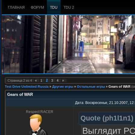
ГЛАВНАЯ
ФОРУМ
TDU
TDU 2
2
Страница
2
из
4
«
1
3
4
»
Test Drive Unlimited Russia
»
Другие игры
»
Остальные игры
»
Gears of WAR
(с
Gears of WAR
Дата: Воскресенье, 21.10.2007, 12
Respect RACER
Quote
(
ph1l1n1
)
Выглядит РС