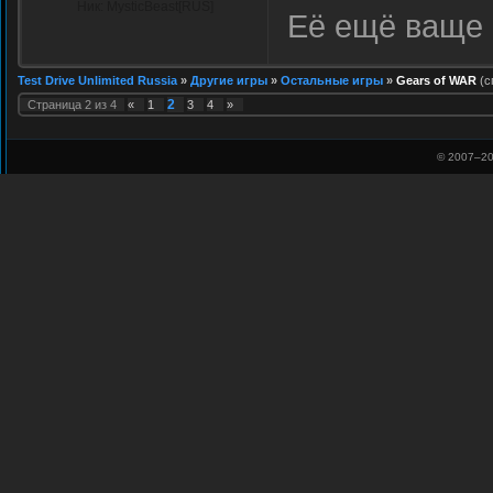
Ник: MysticBeast[RUS]
Её ещё ваще
Test Drive Unlimited Russia
»
Другие игры
»
Остальные игры
»
Gears of WAR
(с
2
Страница
2
из
4
«
1
3
4
»
© 2007–
20