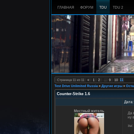
ГЛАВНАЯ
ФОРУМ
TDU
TDU 2
11
Страница
11
из
11
«
1
2
…
9
10
Test Drive Unlimited Russia
»
Другие игры
»
Оста
Counter-Strike 1.6
Дата:
Местный житель
Да 
ну 
зы: