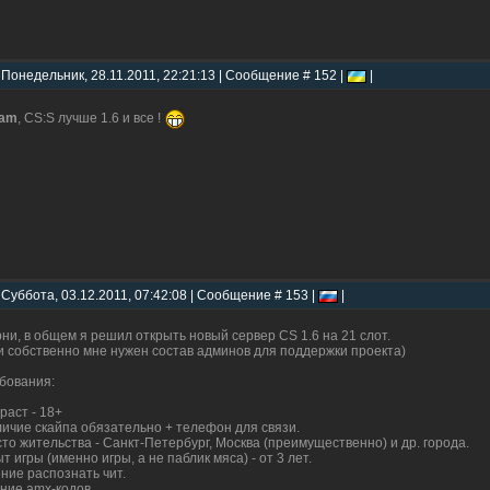
 Понедельник, 28.11.2011, 22:21:13 | Сообщение # 152 |
|
eam
, CS:S лучше 1.6 и все !
 Суббота, 03.12.2011, 07:42:08 | Сообщение # 153 |
|
ни, в общем я решил открыть новый сервер CS 1.6 на 21 слот.
и собственно мне нужен состав админов для поддержки проекта)
бования:
раст - 18+
ичие скайпа обязательно + телефон для связи.
то жительства - Санкт-Петербург, Москва (преимущественно) и др. города.
т игры (именно игры, а не паблик мяса) - от 3 лет.
ние распознать чит.
ние amx-кодов.