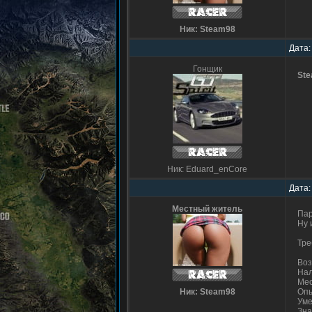
Ник: Steam98
Дата:
Гонщик
St
Ник: Eduard_enCore
Дата:
Местный житель
Пар
Ну 
Тре
Воз
Нал
Мес
Ник: Steam98
Опы
Уме
Зна