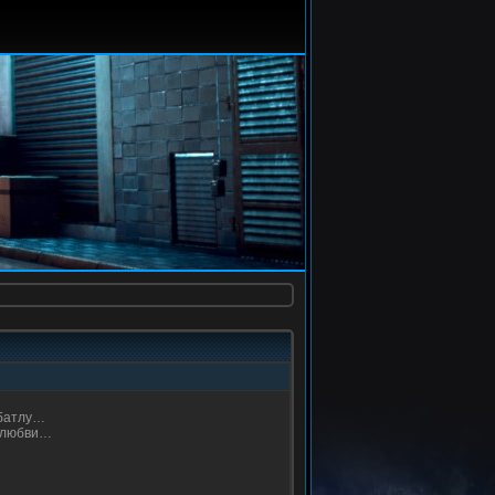
 батлу…
й любви…