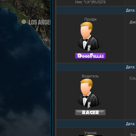
Ник: ^LK^[RUS]78
Дата:
Профи
Дис
Дата:
Водитель
Cou
Дата:
Ученик
Это