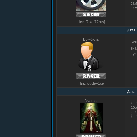
сам
в с
Ник: Toxa[77rus]
Дата:
Бомбила
Sou
зна
ну 
Ник: topdev1ce
Дата:
Ученик
[qu
доб
а в
[qu