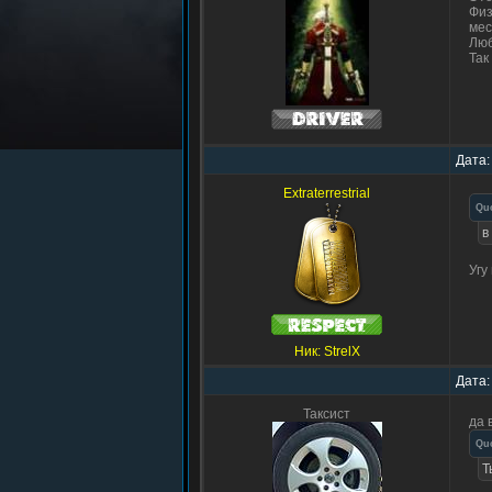
Физ
мес
Люб
Так
Дата:
Extraterrestrial
Qu
в
Угу
Ник: StrelX
Дата:
Таксист
да 
Qu
Т