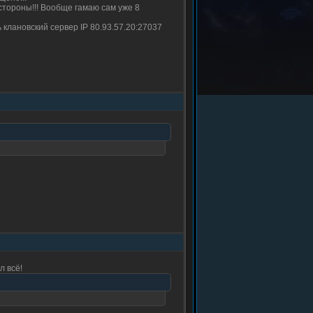
тороны!!! Вообще гамаю сам уже 8
 клановский сервер IP 80.93.57.20:27037
л всё!