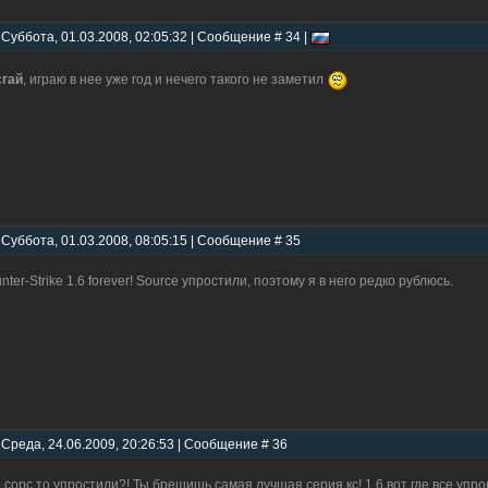
 Суббота, 01.03.2008, 02:05:32 | Сообщение # 34 |
гай
, играю в нее уже год и нечего такого не заметил
 Суббота, 01.03.2008, 08:05:15 | Сообщение # 35
nter-Strike 1.6 forever! Source упростили, поэтому я в него редко рублюсь.
 Среда, 24.06.2009, 20:26:53 | Сообщение # 36
 сорс то упростили?! Ты брешишь самая лучшая серия кс! 1.6 вот где все упро