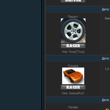
Дата:
Таксист
Sou
Ник: Toxa[77rus]
Дата:
Гонщик
1,6
Ник: GalaxyRuS
Дата:
Профи