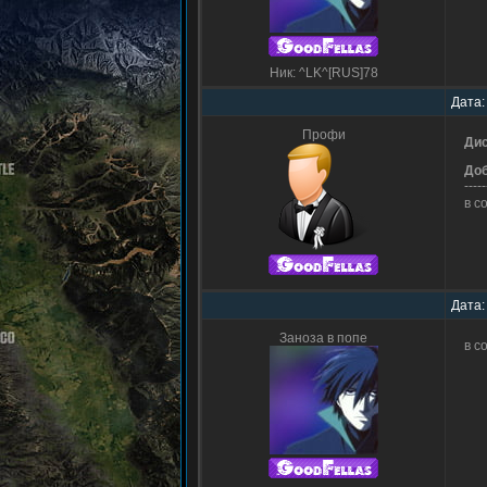
Ник: ^LK^[RUS]78
Дата:
Профи
Дис
До
-----
в с
Дата:
Заноза в попе
в с