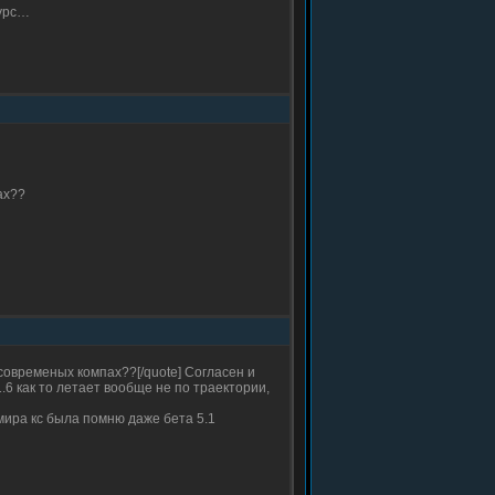
сурс…
ах??
современых компах??[/quote] Согласен и
.6 как то летает вообще не по траектории,
 мира кс была помню даже бета 5.1