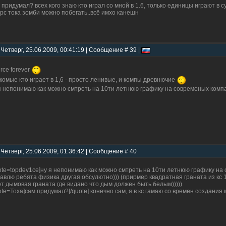
 придумал? всех кого знаю кто играл со мной в 1.6, только единицы играют в 
урс тока зомби можно побегать..всё имхо канешн
 Четверг, 25.06.2009, 00:41:19 | Сообщение # 39 |
rce forever
комые кто играет в 1,6 - просто ленивые, и компы древнючие
я непонимаю как можно смтреть на 10ти летнюю графику на современых комп
 Четверг, 25.06.2009, 01:36:42 | Сообщение # 40
ote=topdev1ce]ну я непонимаю как можно смтреть на 10ти летнюю графику на 
авлю ребята физика другая обсулютно))) (прирмер квадратная граната из кс 1
от дымовая граната где видано что дым должен быть белым)))))
ote=Toxa]сам придумал?[/quote] конечно сам, я в кс гамаю со времен создания