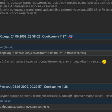
ика потом сами карты, предметы которые при взрыве разлетаются в разные с
яцев!!! И реально все просто на высоте!
ители поиграть в кв или микс, добавляйте в стиме Neowanted553 (Это Я), есть
 что КС сорсе мега тема!!!!
 Среда, 24.06.2009, 22:58:02 | Сообщение # 37 |
|
ote
(
Дисгай
)
 сорс одни левые хэды вылетают и не понятно мож эт читак)
 в 1.6 и того лучше пуля метровую бетонную стену прошибает на раз…
 Четверг, 25.06.2009, 00:22:57 | Сообщение # 38 |
в сурсе чуваки бегают и выглядят как мешки гавном.. графа? графа ничто - скил
ote
(
Soul
)
ы брешишь самая лучшая серия кс