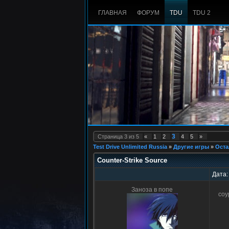
ГЛАВНАЯ
ФОРУМ
TDU
TDU 2
3
Страница
3
из
5
«
1
2
4
5
»
Test Drive Unlimited Russia
»
Другие игры
»
Оста
Counter-Strike Source
Дата:
Заноза в попе
соу