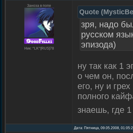
Заноза в попе
Quote
(
MysticBe
зря, надо б
русском язык
эпизода)
Ник: ^LK^[RUS]78
ну так как 1
о чем он, по
его, ну и гре
полного кай
знаешь, где 1
Дата: Пятница, 09.05.2008, 01:05: