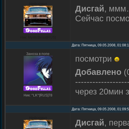
Неформал
Дисгай
, ммм
Сейчас посм
Ник: MysticBeast[RUS]
Дата: Пятница, 09.05.2008, 01:08:
Заноза в попе
посмотри
Добавлено
(
------------------
через 20мин 
Ник: ^LK^[RUS]78
Дата: Пятница, 09.05.2008, 01:09:
Неформал
Дисгай
, перв