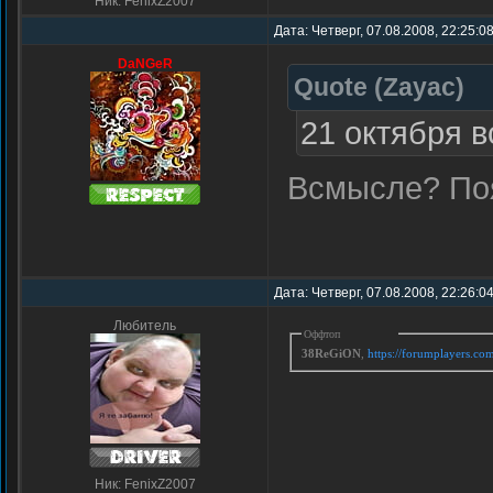
Ник: FenixZ2007
Дата: Четверг, 07.08.2008, 22:25:0
DaNGeR
Quote
(
Zayac
)
21 октября в
Всмысле? Поя
Дата: Четверг, 07.08.2008, 22:26:0
Любитель
Оффтоп
38ReGiON
,
https://forumplayers.c
Ник: FenixZ2007