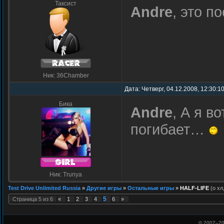
Таксист
Andre
, это п
Ник: 36Chamber
Дата: Четверг, 04.12.2008, 12:30:1
Бика
Andre
, А я в
погибает…
Ник: Trunya
Test Drive Unlimited Russia
»
Другие игры
»
Остальные игры
»
HALF-LIFE
(о хл
5
Страница
5
из
6
«
1
2
3
4
6
»
© 2007–
20