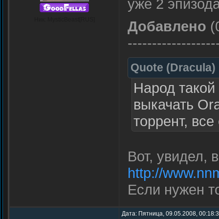
уже 2 эпизода
Ник: MysticBeast[RUS]
Добавлено
(
------------------
Quote
(
Dracula
)
Народ такой 
выкачать Ora
торрент, все 
Вот, увидел, 
http://www.nn
Если нужен то
Дата: Пятница, 09.05.2008, 00:18: