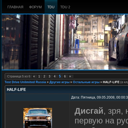
ГЛАВНАЯ
ФОРУМ
TDU
TDU 2
5
Страница
5
из
6
«
1
2
3
4
6
»
Test Drive Unlimited Russia
»
Другие игры
»
Остальные игры
»
HALF-LIFE
(о хл
HALF-LIFE
Дата: Пятница, 09.05.2008, 00:00:
Неформал
Дисгай
, зря
первую на рус