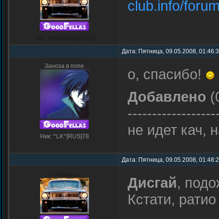
club.info/foru
Ник: MysticBeast[RUS]
Дата: Пятница, 09.05.2008, 01:46:
Заноза в попе
о, спасибо!
Добавлено
(
------------------
не идет кач, 
Ник: ^LK^[RUS]78
Дата: Пятница, 09.05.2008, 01:48:
Неформал
Дисгай
, подо
Кстати, рати