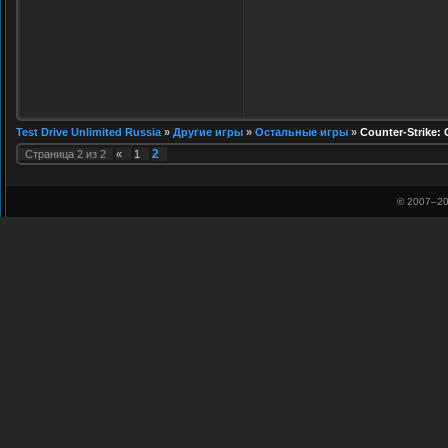
Test Drive Unlimited Russia
»
Другие игры
»
Остальные игры
»
Counter-Strike: 
2
Страница
2
из
2
«
1
© 2007–
20