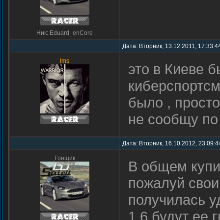
Ник: Eduard_enCore
Дата: Вторник, 13.12.2011, 17:33:4
lms
это в Киeвe б
кибeрспортсм
было , прост
нe сообщу по
Дата: Вторник, 16.10.2012, 23:09:4
Гонщик
В общем купи
пожалуй свои
получилась уд
1.6 будут ее 