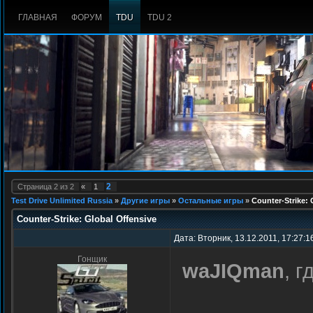
ГЛАВНАЯ
ФОРУМ
TDU
TDU 2
2
Страница
2
из
2
«
1
Test Drive Unlimited Russia
»
Другие игры
»
Остальные игры
»
Counter-Strike: 
Counter-Strike: Global Offensive
Дата: Вторник, 13.12.2011, 17:27:1
Гонщик
waJIQman
, г