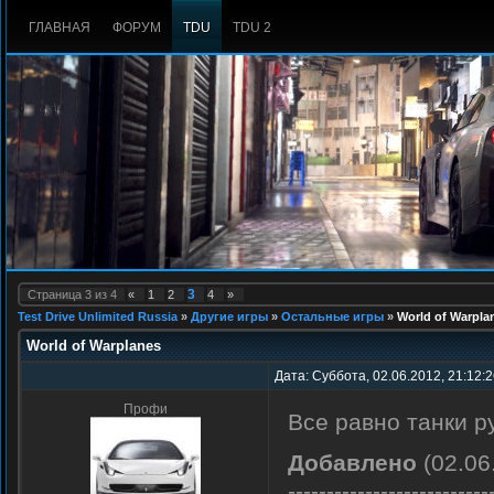
ГЛАВНАЯ
ФОРУМ
TDU
TDU 2
3
Страница
3
из
4
«
1
2
4
»
Test Drive Unlimited Russia
»
Другие игры
»
Остальные игры
»
World of Warpla
World of Warplanes
Дата: Суббота, 02.06.2012, 21:12:
Профи
Все равно танки р
Добавлено
(02.06
--------------------------