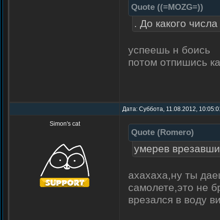
Quote
(
(=MOZG=)
)
. До какого числ
успеешь н боись
потом отпишись ка
Дата: Суббота, 11.08.2012, 10:05:
Simon's cat
Quote
(
Romero
)
умерев врезавшис
ахахаха,ну ты дае
самолете,это не б
врезался в воду в