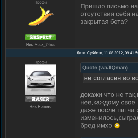
Профи
Пришло письмо на 
отсутствия себя н
закрытая бета?
Ник: Mocx_74rus
Дата: Суббота, 11.08.2012, 09:41:
Профи
Quote
(
waJIQman
)
не согласен во в
докажи что не так
нее,каждому свое
Ник: Romero
даже после патча 
изменилось,сыграл
бред имхо