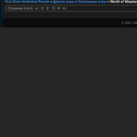
Test Drive Unlimited Russia
»
Другие игры
»
Остальные игры
»
World of Warpla
3
Страница
3
из
4
«
1
2
4
»
© 2007–
20