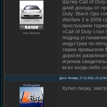
Шутер Call of Duty
дней доходы от пр
Duty: Black Ops со
Warfare 2 в 2009 
прослушаем торжес
«Call of Duty стал
Ник: Romero
подряд устанавли
индустрии по пят
серии превысили $
дорогих развлекат
игроков свидетельс
всех когда-либо с
Дата: Четверг, 17.11.2011, 21:11:5
Злой админ
Купил лицку, завтр