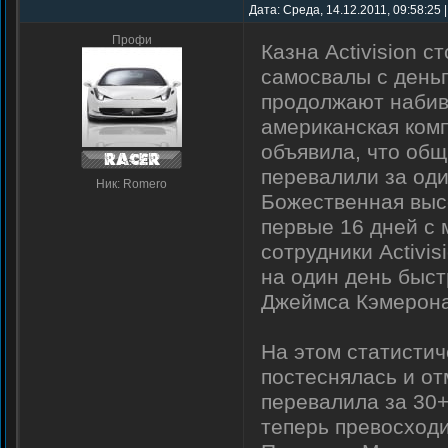
Дата: Среда, 14.12.2011, 09:58:25
Профи
Казна Activision 
самосвалы с деньг
продолжают набива
американская комп
объявила, что общи
перевалили за од
Ник: Romero
Божественная выс
первые 16 дней с 
сотрудники Activi
на один день быст
Джеймса Кэмерона 
На этом статистиче
постеснялась и отм
перевалила за 30+
теперь превосходи