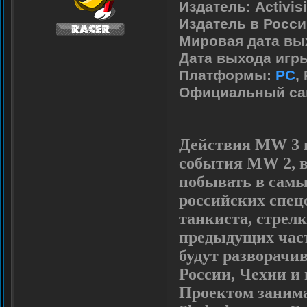
Издатель:
Activis
Издатель в Росси
Мировая дата вы
Дата выхода игры
Платформы:
PC
,
Официальный са
Действия MW 3 н
события MW 2, в
побывать в самы
российских спец
танкиста, стрелк
предыдущих част
будут разворачи
России, Чехии и 
Проектом занима