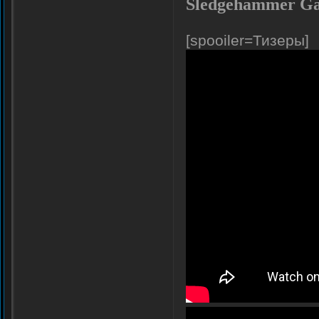
Sledgehammer Ga
[spooiler=Тизеры]