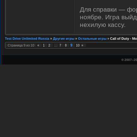
Для справки — фор
ноябре. Игра выйд
нехилую кассу.
Test Drive Unlimited Russia
»
Другие игры
»
Остальные игры
»
Call of Duty - M
9
Страница
9
из
10
«
1
2
…
7
8
10
»
© 2007–
20