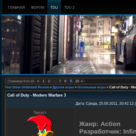
ГЛАВНАЯ
ФОРУМ
TDU
TDU 2
9
Страница
9
из
10
«
1
2
…
7
8
10
»
Test Drive Unlimited Russia
»
Другие игры
»
Остальные игры
»
Call of Duty - M
Call of Duty - Modern Warfare 3
Дата: Среда, 25.05.2011, 20:42:12 
Таксист
Жанр:
Action
Разработчик:
Inf