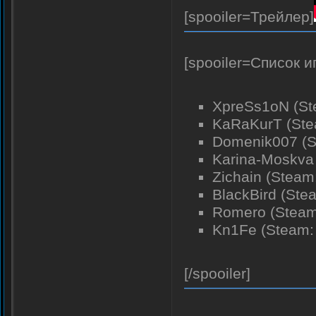
[spooiler=Трейлер]
[spooiler=Список и
XpreSs1oN (S
KaRaKurT (Ste
Domenik007 (S
Karina-Moskva
Zichain (Steam:
BlackBird (Ste
Romero (Steam:
Kn1Fe (Steam: 
[/spooiler]