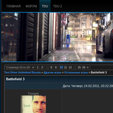
ГЛАВНАЯ
ФОРУМ
TDU
TDU 2
10
Страница
10
из
26
«
1
2
…
8
9
11
12
…
25
26
»
Test Drive Unlimited Russia
»
Другие игры
»
Остальные игры
»
Battlefield 3
Battlefield 3
Дата: Четверг, 24.02.2011, 20:22:2
Гонщик