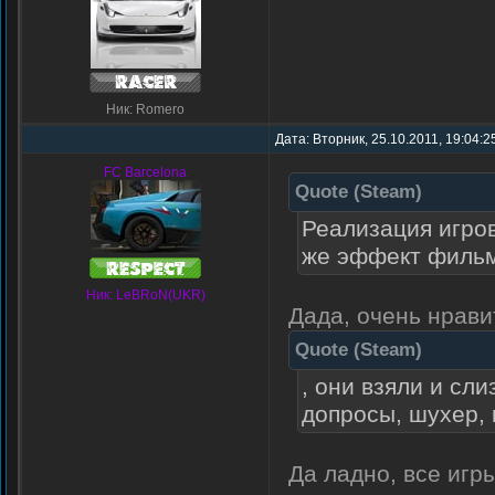
Ник: Romero
Дата: Вторник, 25.10.2011, 19:04:
FC Barcelona
Quote
(
Steam
)
Реализация игро
же эффект фильм
Ник: LeBRoN(UKR)
Дада, очень нрави
Quote
(
Steam
)
, они взяли и сл
допросы, шухер,
Да ладно, все игр