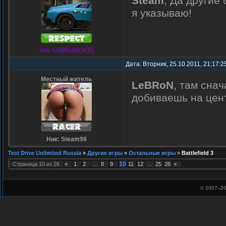
Steam
, Да другие
я указываю!
Ник: LeBRoN(UKR)
Дата: Вторник, 25.10.2011, 21:17:
Местный житель
LeBRoN
, там сна
добиваешь на цент
Ник: Steam98
Test Drive Unlimited Russia
»
Другие игры
»
Остальные игры
»
Battlefield 3
10
Страница
10
из
26
«
1
2
…
8
9
11
12
…
25
26
»
© 2007–
20