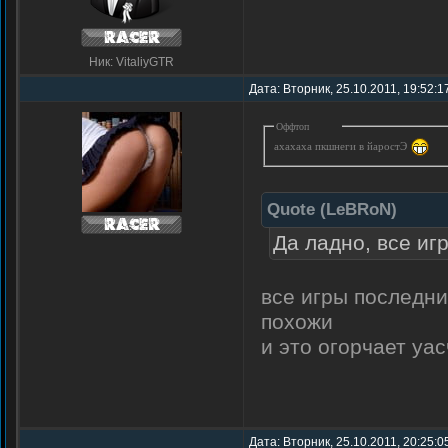
Ник: VitaliyGTR
Дата: Вторник, 25.10.2011, 19:52:
Оффтоп
ахахаха пкшнеги в йаростЭ
Quote
(
LeBRoN
)
Да ладно, все иг
все игры последни
похожи
и это огорчает уа
Дата: Вторник, 25.10.2011, 20:25: