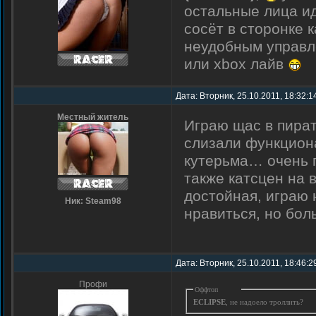
остальные лица 
сосёт в сторонке 
неудобным управле
или xbox лайв
Дата: Вторник, 25.10.2011, 18:32:
Местный житель
Играю щас в пират
слизали функцион
кутерьма… очень п
также катсцен на
достойная, играю 
Ник: Steam98
нравиться, но бол
Дата: Вторник, 25.10.2011, 18:46:
Профи
Оффтоп
ECLIPSE
, не надоело троллить?