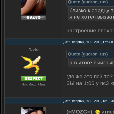
Quote
(
gudron_rus
)
близко к сердцу 
я не хотел вызва
настроение плохое[
Дата: Вторник, 25.10.2011, 17:54:
Профи
Quote
(
gudron_rus
)
а в итоге выигры
где же это пс3 то
ЗЫ на 1:06 у пс3
Ник: Mocx_74rus
Дата: Вторник, 25.10.2011, 18:18:
(=MOZG=)
,
утисм