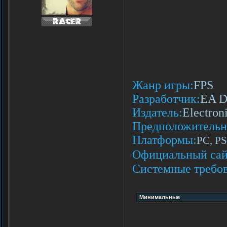
Жанр игры:
FPS
Разработчик:
EA Di
Издатель:
Electron
Предположительна
Платформы:
PC, P
Официальный сай
Системные требов