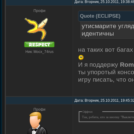
Дата: Вторник, 25.10.2011, 19:38:
Профи
Quote
(
ECLIPSE
)
утисмарите угляд
идентичны
на таких вот бага
Ник: Mocx_74rus
И я поддержу
Rom
ты упоротый конс
игру писать, что 
Дата: Вторник, 25.10.2011, 19:45:
Профи
Оффтоп
Так, ребята, кто за кнопку "Выклю