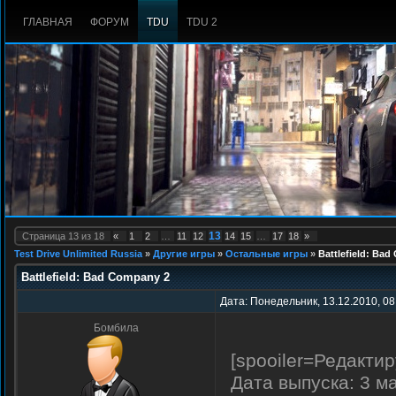
ГЛАВНАЯ
ФОРУМ
TDU
TDU 2
13
Страница
13
из
18
«
1
2
…
11
12
14
15
…
17
18
»
Test Drive Unlimited Russia
»
Другие игры
»
Остальные игры
»
Battlefield: Ba
Battlefield: Bad Company 2
Дата: Понедельник, 13.12.2010, 08
Бомбила
[spooiler=Редактир
Дата выпуска: 3 м