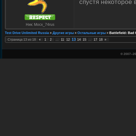
спустя некоторое
Ник: Mocx_74rus
Test Drive Unlimited Russia
»
Другие игры
»
Остальные игры
»
Battlefield: Ba
13
Страница
13
из
18
«
1
2
…
11
12
14
15
…
17
18
»
© 2007–
20