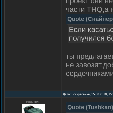
проект они н
части THQ,а н
Quote
(
Снайпер
Если касатьс
получился б
ты предлагае
не завозят,до
сердечниками
Дата: Воскресенье, 15.08.2010, 15
Водитель
Quote
(
Tushkan