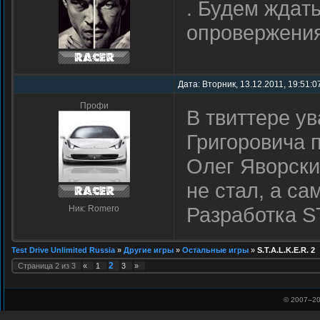
. Будeм ждaт
опровeржeния
Дата: Вторник, 13.12.2011, 19:51:0
Профи
В твиттере у
Григоровича 
Олег Яворски
не стал, а са
Разработка S
Ник: Romero
Test Drive Unlimited Russia
»
Другие игры
»
Остальные игры
»
S.T.A.L.K.E.R. 2
2
Страница
2
из
3
«
1
3
»
© 2007–
20