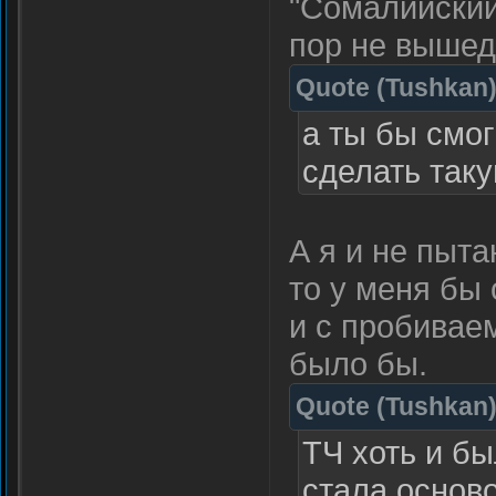
"Сомалийский 
пор не вышед
Quote
(
Tushkan
а ты бы смог
сделать таку
А я и не пыт
то у меня бы
и с пробивае
было бы.
Quote
(
Tushkan
ТЧ хоть и бы
стала основ