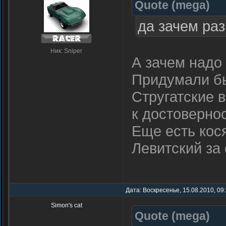
Quote
(
mega
)
да зачем раз
Ник: Sniper
А зачем надо
Придумали бы
Стругатские в
к достовернос
Еще есть кос
Левитский за 
Дата: Воскресенье, 15.08.2010, 09
Simon's cat
Quote
(
mega
)