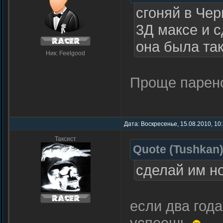
сгоняй в Че
3Д максе и с
она была та
Ник: Feelgood
Проще парен
Дата: Воскресенье, 15.08.2010, 10
Таксист
Quote
(
Tushkan
сделай им н
если два года
успеешь