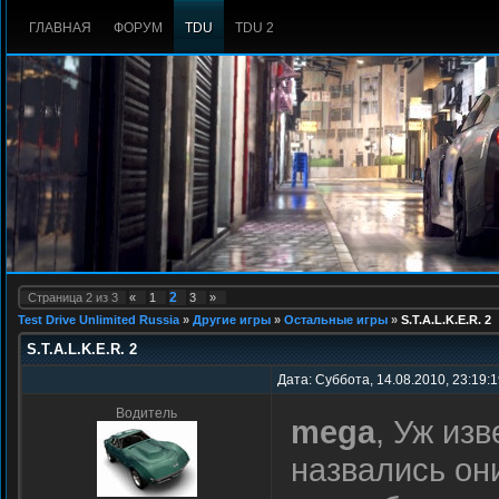
ГЛАВНАЯ
ФОРУМ
TDU
TDU 2
2
Страница
2
из
3
«
1
3
»
Test Drive Unlimited Russia
»
Другие игры
»
Остальные игры
»
S.T.A.L.K.E.R. 2
S.T.A.L.K.E.R. 2
Дата: Суббота, 14.08.2010, 23:19:
Водитель
mega
, Уж изв
назвались он