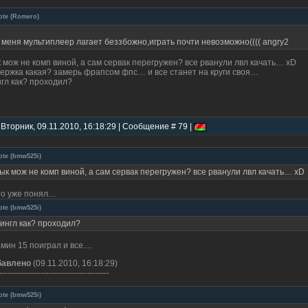
ote
(
Romero
)
 меня мультиплеер лагает беззбожно,играть почти невозможно(((( angry2
 мож не комп виной, а сам сервак перегружен? все рванули лвл качать… xD
ержка какая? замерь фрапсом фпс… и все станет на круги своя…
гл как? проходил?
 Вторник, 09.11.2010, 16:18:29 | Сообщение # 79 |
ote
(
bmw525i
)
ык мож не комп виной, а сам сервак перегружен? все рванули лвл качать… xD
то уже понял…
ote
(
bmw525i
)
ингл как? проходил?
,мин 15 поиграл и все....
бавлено
(09.11.2010, 16:18:29)
----------------------------------------
ote
(
bmw525i
)