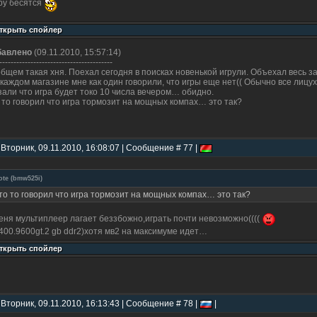
у бесятся
бавлено
(09.11.2010, 15:57:14)
----------------------------------------
бщем такая хня. Поехал сегодня в поисках новенькой игрули. Объехал весь 
 каждом магазине мне как один говорили, что игры еще нет(( Обычно все лицух
зали что игра будет токо 10 числа вечером… обидно.
 то говорил что игра тормозит на мощных компах… это так?
 Вторник, 09.11.2010, 16:08:07 | Сообщение # 77 |
ote
(
bmw525i
)
то то говорил что игра тормозит на мощных компах… это так?
еня мультиплеер лагает беззбожно,играть почти невозможно((((
400.9600gt.2 gb ddr2)хотя мв2 на максимуме идет…
 Вторник, 09.11.2010, 16:13:43 | Сообщение # 78 |
|