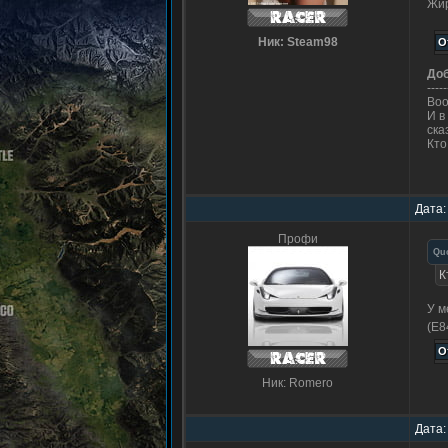
Жир
Ник: Steam98
До
-----
Воо
И в
ска
Кто
Дата:
Профи
Qu
К
У м
(E8
Ник: Romero
Дата: