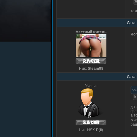
з
ток
Дата:
Местный житель
Ro
Ник: Steam98
Дата:
Ученик
Qu
К
да 
сре
а т
кла
ра
Ник: NSX-R(tt)