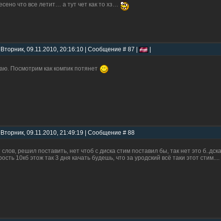
есено что все летит… а тут чет как то хз…
 Вторник, 09.11.2010, 20:16:10 | Сообщение # 87 |
|
аю. Посмотрим как компик потянет
 Вторник, 09.11.2010, 21:49:19 | Сообщение # 88
 слов, решил поставить, нет чтоб с диска стим поставил бы, так нет это б..дск
рость 10кб этож так 3 дня качать будешь, что за уродский всё таки этот стим....