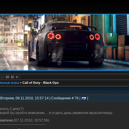
…
10
11
»
льные игры
»
Call of Duty - Black Ops
 Вторник, 09.11.2010, 15:57:14 | Сообщение # 76 |
|
алось 2 дня) Гг
корей бы пройти компанию… и отдать дань уважения мультиплееру…
бавлено
(07.11.2010, 20:57:56)
----------------------------------------