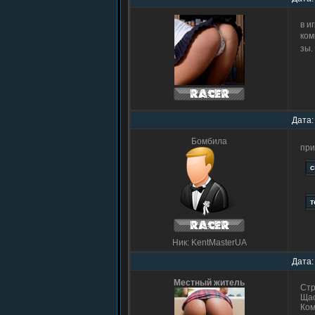
в и
ком
зы.
Дата:
Бомбила
при
Ник: KentMasterUA
Дата:
Местный житель
Стр
Щас
Ком