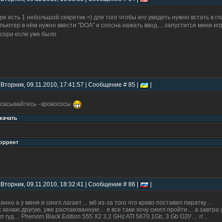
гре есть 1 небольшой секретик =) для того чтобы его увидеть нужно встать в г
пьютер в нём нужно ввести "DOA" и сопсна нажать ввод.... запустится мини и
 сори если уже было
 Вторник, 09.11.2010, 17:41:57 | Сообщение # 85 |
|
сасывайтесь - кровососы
 Вторник, 09.11.2010, 18:32:41 | Сообщение # 86 |
|
анно а у меня и сингл лагает… мб из-за того что криво поставил пиратку…
 качаю другую, уже распакованную… я все таки хочу сингл пройти… а завтра
п гуд… Phenom Black Edition 555 X2 3.2 GHz ATI 5670 1Gb, 3 Gb ОЗУ… гг…