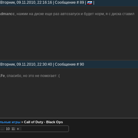
 Вторник, 09.11.2010, 22:16:16 | Сообщение # 89 |
|
admancc
, нажми на диске еще раз автозапуск и будет норм, я с диска ставил
 Вторник, 09.11.2010, 22:30:40 | Сообщение # 90
1Fe
, спасибо, но это не помогает :(
льные игры
»
Call of Duty - Black Ops
…
10
11
»