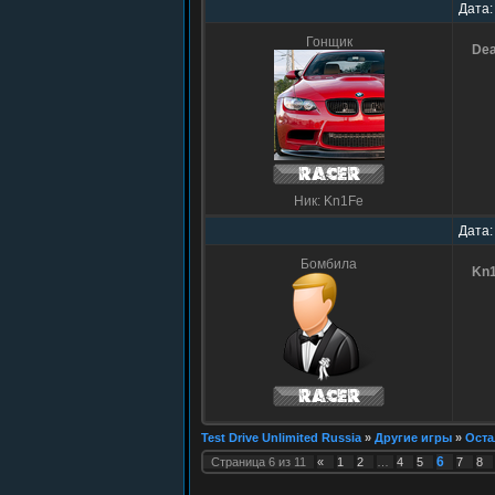
Дата:
Гонщик
De
Ник: Kn1Fe
Дата:
Бомбила
Kn
Test Drive Unlimited Russia
»
Другие игры
»
Оста
6
Страница
6
из
11
«
1
2
…
4
5
7
8