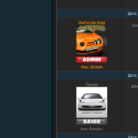
Дата:
Hail to the King
Зав
Ник: Zichain
Дата:
Профи
GT
Ник: Romero
Дата: