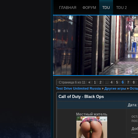
ГЛАВНАЯ
ФОРУМ
TDU
TDU 2
6
Страница
6
из
11
«
1
2
…
4
5
7
8
Test Drive Unlimited Russia
»
Другие игры
»
Оста
Call of Duty - Black Ops
Дата:
Местный житель
ост
пос
До
-----