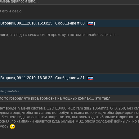
амерь фрапсом фпс…
а его и юзаю
 Вторник, 09.11.2010, 16:33:25 | Сообщение # 80 |
|
mero
, я всегда сначала сингл прохожу а потом в онлайне зависаю…
 Вторник, 09.11.2010, 16:38:22 | Сообщение # 81 |
ote
(
bmw525i
)
то то говорил что игра тормозит на мощных компах… это так?
нет вроде, у меня система C2D E8400, 4Gb ram ddr2 1066mhz, GTX 260, без сг
днем и ещё, чтобы не лагало попробуйте всинх включить, чтобы фреймрейт огр
о без него видюха слишком напрягается, пытаясь выдать больше кадров вот и
ссная, по кампании нравится куда больше МВ2, эпоха холодной войны лично д
дуюсь