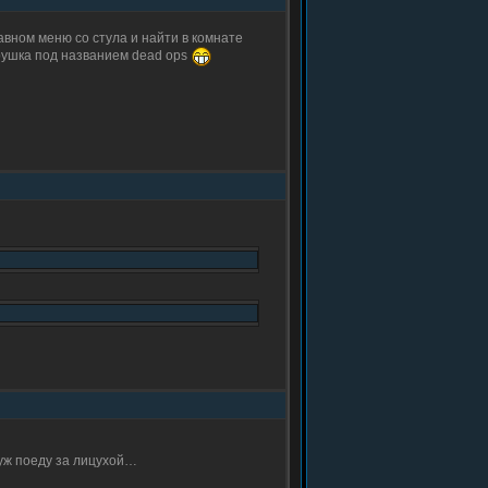
лавном меню со стула и найти в комнате
грушка под названием dead ops
 уж поеду за лицухой…