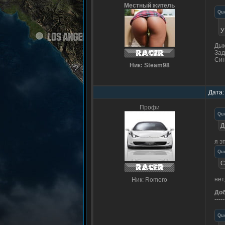
Местный житель
Qu
У
Дык
Зад
Син
Ник: Steam98
Дата:
Профи
Qu
Д
я э
Qu
С
нет
Ник: Romero
До
-----
Qu