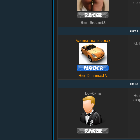
есс
Ник: Steam98
Дата:
Адекват на дорогах
Кач
Ник: DimamasLV
Дата:
Бомбила
Нет
ско