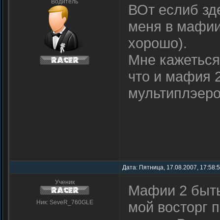
Водитель
ВОт еслиб зд
меня в мафи
хорошо).
Мне кажеться
что и мафия 2
мультиплэеро
Дата: Пятница, 17.08.2007, 17:58:
Ученик
Мафии 2 быть!
Ник: SeveR_760GLE
мой восторг 