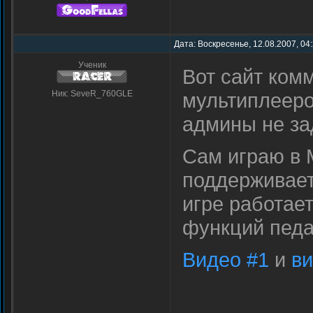
Дата: Воскресенье, 12.08.2007, 04
Ученик
Вот сайт ком
Ник: SeveR_760GLE
мультиплеер
админы не зад
Сам играю в 
поддерживает
игре работае
функций педа
Видео #1
и
в