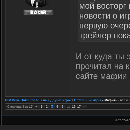
мой восторг
новости о иг
первую очер
трейлер пока
И от куда ты
прочитал на 
сайте мафии 
Test Drive Unlimited Russia
»
Другие игры
»
Остальные игры
»
Мафия
(и всё о 
3
Страница
3
из
17
«
1
2
4
5
…
16
17
»
© 2007–
20