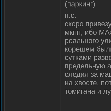
(паркинг)
п.с.
скоро привезу
мкпп, ибо МА
реального ул
корешем были
сутками разв
предельную а
следил за ма
на хвосте, по
томигана и л