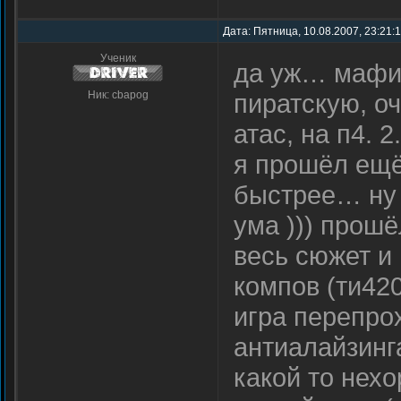
Дата: Пятница, 10.08.2007, 23:21:
Ученик
да уж… мафия
Ник: cbapog
пиратскую, о
атас, на п4. 
я прошёл ещё
быстрее… ну 
ума ))) прошё
весь сюжет и
компов (ти42
игра перепро
антиалайзинг
какой то нех