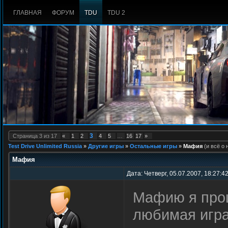
ГЛАВНАЯ
ФОРУМ
TDU
TDU 2
3
Страница
3
из
17
«
1
2
4
5
…
16
17
»
Test Drive Unlimited Russia
»
Другие игры
»
Остальные игры
»
Мафия
(и всё о 
Мафия
Дата: Четверг, 05.07.2007, 18:27:4
Мафию я прош
любимая игра