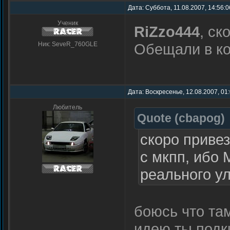
Дата: Суббота, 11.08.2007, 14:56:
Ученик
RiZzo444
, ск
Ник: SeveR_760GLE
Обещали в ко
Дата: Воскресенье, 12.08.2007, 01
Любитель
Quote
(
cbapog
)
скоро привез
с мкпп, ибо
реального у
боюсь что та
идею ты подк