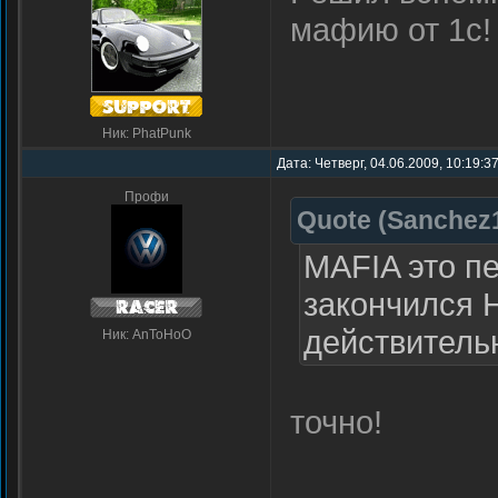
мафию от 1с!
Ник: PhatPunk
Дата: Четверг, 04.06.2009, 10:19:3
Профи
Quote
(
Sanchez
MAFIA это пе
закончился H
действитель
Ник: AnToHoO
точно!