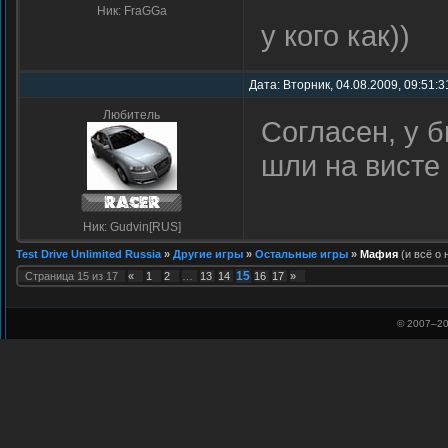
Ник: FraGGa
у кого как))
Дата: Вторник, 04.08.2009, 09:51:
Любитель
Согласен, у б
шли на висте
Ник: Gudvin[RUS]
Test Drive Unlimited Russia
»
Другие игры
»
Остальные игры
»
Мафия
(и всё о 
15
Страница
15
из
17
«
1
2
…
13
14
16
17
»
© 2007–
20