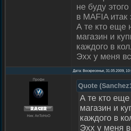
не буду этого
в MAFIA итак 
А те кто еще 
магазин и куп
каждого в ко
Эхх у меня вс
Дата: Воскресенье, 31.05.2009, 10
Профи
Quote
(
Sanchez
А те кто еще
магазин и ку
каждого в к
Ник: AnToHoO
Эхх у меня вс