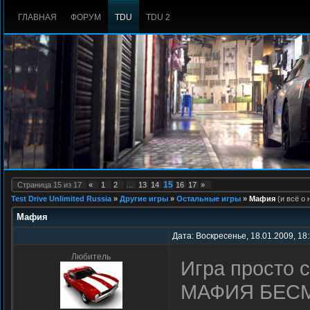
ГЛАВНАЯ
ФОРУМ
TDU
TDU 2
15
Страница
15
из
17
«
1
2
…
13
14
16
17
»
Test Drive Unlimited Russia
»
Другие игры
»
Остальные игры
»
Мафия
(и всё о 
Мафия
Дата: Воскресенье, 18.01.2009, 18
Любитель
Игра просто 
МАФИЯ БЕСМЕ