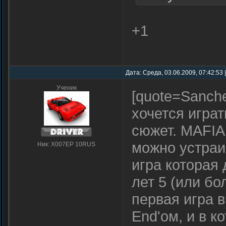
+1
Дата: Среда, 03.06.2009, 07:42:53
Ученик
[quote=Sanch
хочется играт
сюжет. MAFIA
можно устраи
Ник: X007EP 10RUS
игра которая 
лет 5 (или б
первая игра 
End'ом, и в к