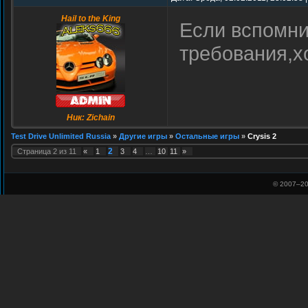
Hail to the King
Если вспомни
требования,х
Ник: Zichain
Test Drive Unlimited Russia
»
Другие игры
»
Остальные игры
»
Crysis 2
2
Страница
2
из
11
«
1
3
4
…
10
11
»
© 2007–
20