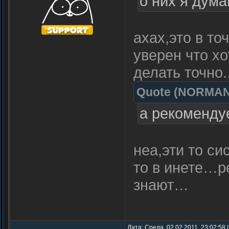
о них я дума
ахах,это в т
уверен что хо
делать точно.
Quote
(
NORMA
а рекоменду
неа,эти то си
то в инете…р
знают…
Дата: Среда, 02.02.2011, 23:02:58