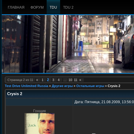
ГЛАВНАЯ
ФОРУМ
TDU
TDU 2
2
Страница
2
из
11
«
1
3
4
…
10
11
»
Test Drive Unlimited Russia
»
Другие игры
»
Остальные игры
»
Crysis 2
Crysis 2
Дата: Пятница, 21.08.2009, 13:56:
Гонщик