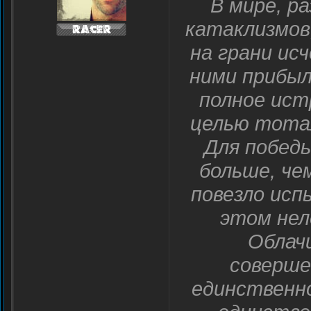
В мире, р
катаклизмов,
на грани ис
ними прибыл
полное ист
целью тота
Для победы
больше, че
повезло исп
этом нел
Облач
соверше
единственно