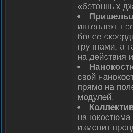
«бетонных дж
Пришельц
интеллект пр
более скоорди
группами, а 
на действия и
Нанокостю
свой нанокос
прямо на пол
модулей.
Коллектив
нанокостюма 
изменит проц