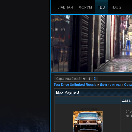
ГЛАВНАЯ
ФОРУМ
TDU
TDU 2
2
Страница
2
из
2
«
1
Test Drive Unlimited Russia
»
Другие игры
»
Оста
Max Payne 3
Дата:
Неформал
спу
ну,