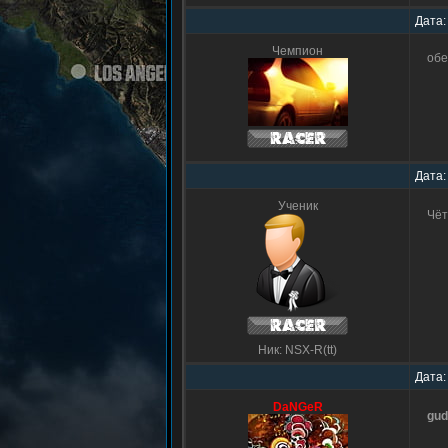
Дата:
Чемпион
обе
Дата:
Ученик
Чёт
Ник: NSX-R(tt)
Дата:
DaNGeR
gud