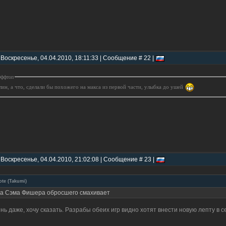
 Воскресенье, 04.04.2010, 18:11:33 | Сообщение # 22 |
ффтоп
лин, а что, сделали бы похожего на макса из первой части, улыбка до ушей
 Воскресенье, 04.04.2010, 21:02:08 | Сообщение # 23 |
ote
(
Takumi
)
а Сэма Фишера обросшего смахивает
нь даже, хочу сказать. Разрабы обеих игр видно хотят внести новую лепту в 