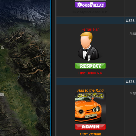
Ник: MysticBeast[RUS]
Дата:
Ferrari Fan
лиц
Ник: Belov.A.K
Дата:
Hail to the King
Мда
Ник: Zichain