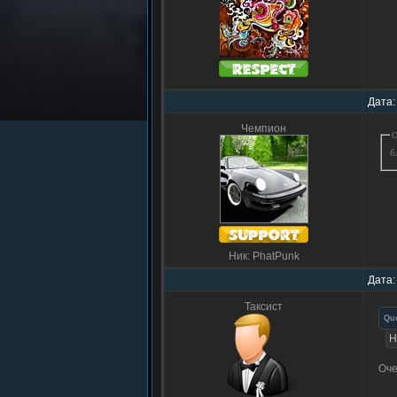
Дата:
Чемпион
О
б
Ник: PhatPunk
Дата:
Таксист
Qu
Н
Оче