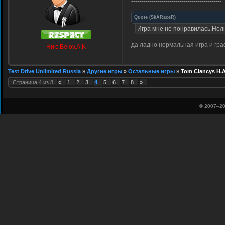
---------------------------------------------
Quote
(
SkARaceR
)
Игра мне не понравилась.Нелю
да ладно нормальная игра и гра
Ник: Belov.A.K
Test Drive Unlimited Russia
»
Другие игры
»
Остальные игры
»
Tom Clancys H.
4
Страница
4
из
8
«
1
2
3
5
6
7
8
»
© 2007–
20