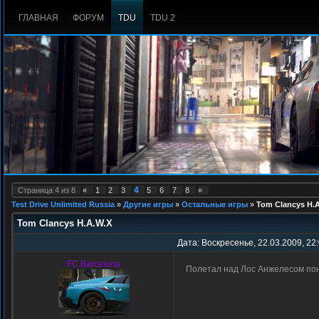
ГЛАВНАЯ
ФОРУМ
TDU
TDU 2
4
Страница
4
из
8
«
1
2
3
5
6
7
8
»
Test Drive Unlimited Russia
»
Другие игры
»
Остальные игры
»
Tom Clancys H.
Tom Clancys H.A.W.X
Дата: Воскресенье, 22.03.2009, 22
FC Barcelona
Полетал над Лос Анжелесом по