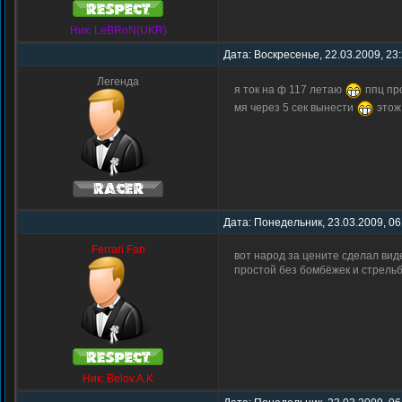
Ник: LeBRoN(UKR)
Дата: Воскресенье, 22.03.2009, 23
Легенда
я ток на ф 117 летаю
ппц про
мя через 5 сек вынести
этож
Дата: Понедельник, 23.03.2009, 06
Ferrari Fan
вот народ за цените сделал виде
простой без бомбёжек и стрель
Ник: Belov.A.K