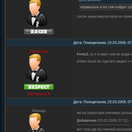
Quote
(
BelovAK
)
нормально и на том пойдет cr
после авиасимуляторов не прив
Дата: Понедельник, 23.03.2009, 07
Ferrari Fan
FenixZ
, ну я в авио сим не когд
клёва была бы сделать видео с 
Ник: Belov.A.K
Дата: Понедельник, 23.03.2009, 07
Легенда
мб на пиратских ключиках разны
Добавлено
(23.03.2009, 07:11)
---------------------------------------------
вот тока где бы ключей нагенер