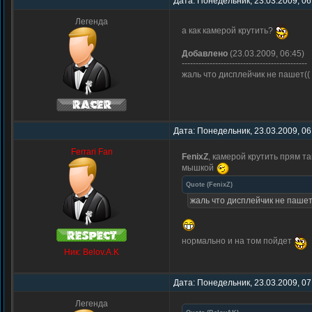
Дата: Понедельник, 23.03.2009, 06
Легенда
а как камерой крутить?
Добавлено
(23.03.2009, 06:45)
---------------------------------------------
жаль что дисплейчик не пашет(
Дата: Понедельник, 23.03.2009, 06
Ferrari Fan
FenixZ
, камерой крутить прям т
мышкой
Quote
(
FenixZ
)
жаль что дисплейчик не пашет
нормально и на том пойдет
Ник: Belov.A.K
Дата: Понедельник, 23.03.2009, 07
Легенда