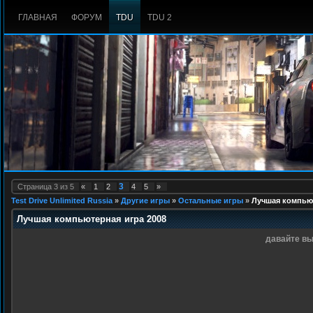
ГЛАВНАЯ
ФОРУМ
TDU
TDU 2
3
Страница
3
из
5
«
1
2
4
5
»
Test Drive Unlimited Russia
»
Другие игры
»
Остальные игры
»
Лучшая компьют
Лучшая компьютерная игра 2008
давайте вы