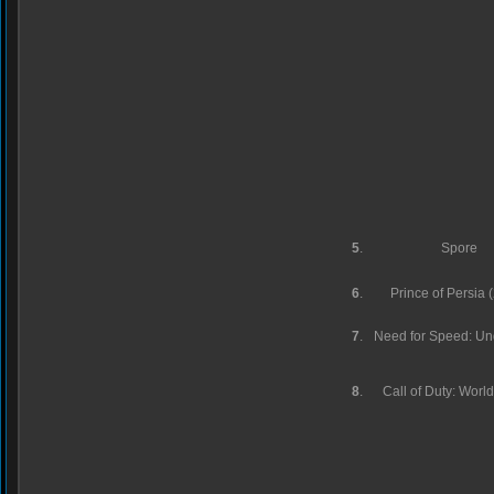
5
.
Spore
6
.
Prince of Persia 
7
.
Need for Speed: Un
8
.
Call of Duty: Worl