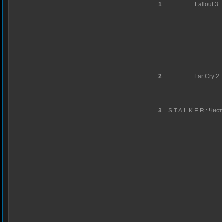
1
.
Fallout 3
2
.
Far Cry 2
3
.
S.T.A.L.K.E.R.: Чис