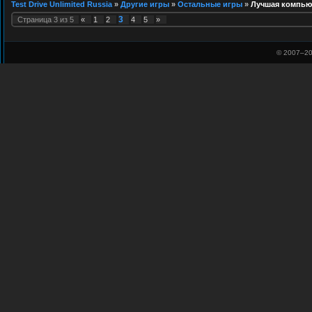
Test Drive Unlimited Russia
»
Другие игры
»
Остальные игры
»
Лучшая компьют
3
Страница
3
из
5
«
1
2
4
5
»
© 2007–
20