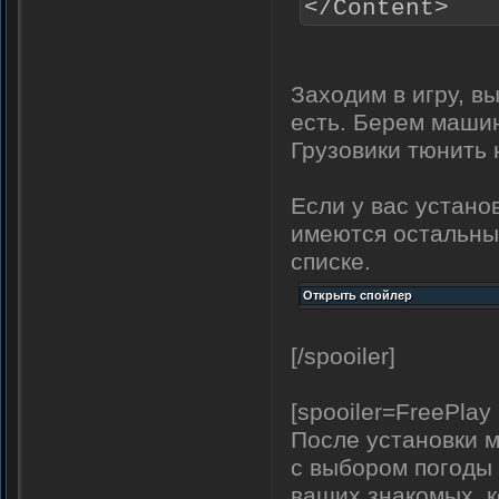
</Content>
Заходим в игру, 
есть. Берем машин
Грузовики тюнить 
Если у вас устано
имеются остальные
списке.
[/spooiler]
[spooiler=FreePlay
После установки м
с выбором погоды 
ваших знакомых, к