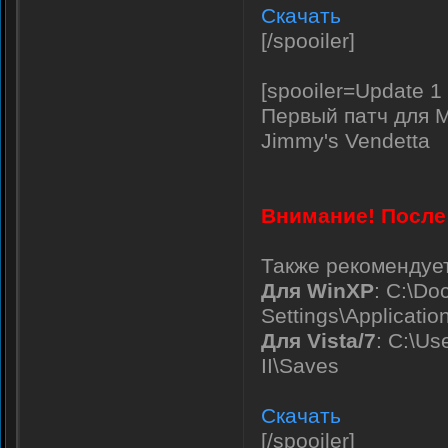
Скачать
[/spooiler]
[spooiler=Update 1
Первый патч для M
Jimmy's Vendetta
Внимание! После 
Также рекомендует
Для WinXP
: C:\D
Settings\Applicati
Для Vista/7
: C:\U
II\Saves
Скачать
[/spooiler]