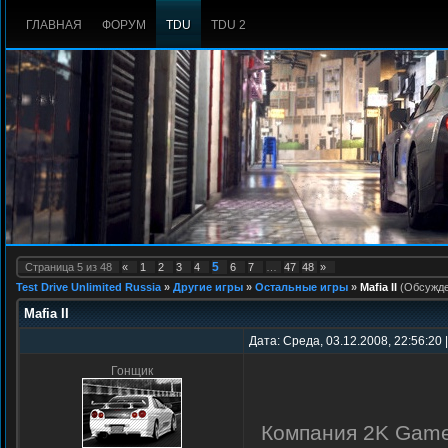
ГЛАВНАЯ
ФОРУМ
TDU
TDU 2
5
Страница
5
из
48
«
1
2
3
4
6
7
…
47
48
»
Test Drive Unlimited Russia
»
Другие игры
»
Остальные игры
»
Mafia II
(Обсужде
Mafia II
Дата: Среда, 03.12.2008, 22:56:20
Гонщик
Компания 2K Game