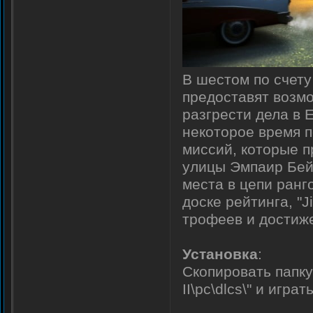
В шестом по счет
предоставят возмо
разгрести дела в 
некоторое время п
миссий, которые п
улицы Эмпаир Бей 
места в цепи ранг
доске рейтинга, "
трофеев и достиж
Установка
:
Скопировать папку
II\pc\dlcs\" и играть