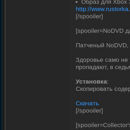
Образ для Xbox
http://www.rustork
[/spooiler]
[spooiler=NoDVD дл
Патченый NoDVD,
Здоровье само не 
пропадают, в седь
Установка
:
Скопировать содер
Скачать
[/spooiler]
[spooiler=Collector'