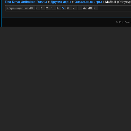
Test Drive Unlimited Russia
»
Другие игры
»
Остальные игры
»
Mafia II
(Обсужде
5
Страница
5
из
48
«
1
2
3
4
6
7
…
47
48
»
© 2007–
20