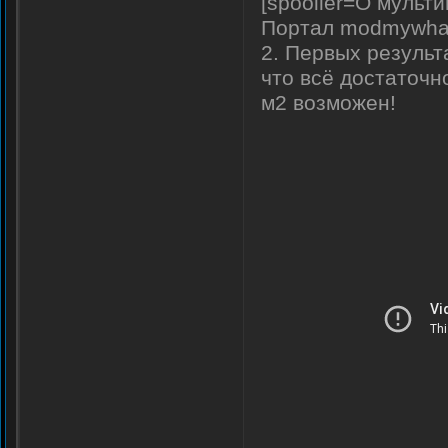
[spooiler=О мульт
Портал modmywhat
2. Первых результ
что всё достаточно
м2 возможен!