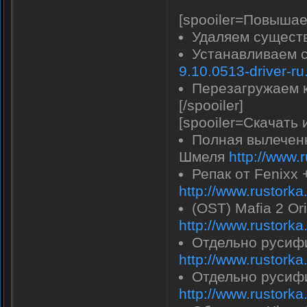
[spooiler=Повышае
Удаляем сущест
Устанавливаем 
9.10.0513-driver-ru
Перезагружаем к
[/spooiler]
[spooiler=Скачать 
Полная вылеченн
Шмеля
http://www.
Репак от Fenixx
http://www.rustork
(OST) Mafia 2 Or
http://www.rustork
Отдельно русифи
http://www.rustork
Отдельно русифи
http://www.rustork