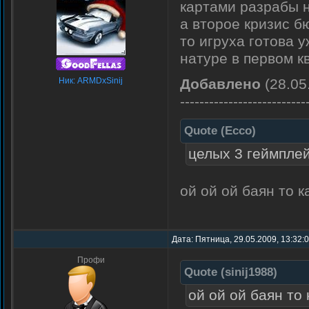
картами разрабы н
а второе кризис б
то игруха готова 
натуре в первом к
Ник: ARMDxSinij
Добавлено
(28.05
--------------------------
Quote
(
Ecco
)
целых 3 геймпле
ой ой ой баян то к
Дата: Пятница, 29.05.2009, 13:32:
Профи
Quote
(
sinij1988
)
ой ой ой баян то