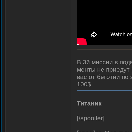
В 3й миссии в под
менты не приедут 
вас от беготни по 
100$.
Титаник
[/spooiler]