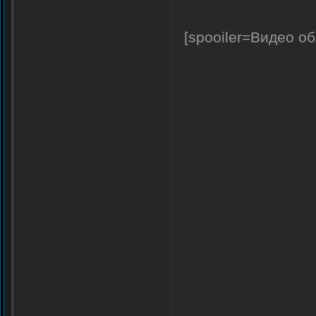
[spooiler=Видео об