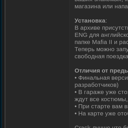
магазина или напа
Установка
:
В архиве присутст
ENG для английско
папке Mafia II и 
Теперь можно запу
свободная поездка
Отличия от пред
• Финальная верси
разработчиков)
• В гараже уже ст
ждут все костюмы,
• При старте вам 
• На карте уже от
Crack лучше что 