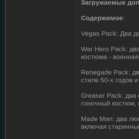
Загружаемые доп
Содержимое
:
Vegas Pack: Два д
War Hero Pack: дв
костюма - военна
Renegade Pack: дв
стиле 50-х годов 
Greaser Pack: два
гоночный костюм, 
Made Man: два люк
включая старинный