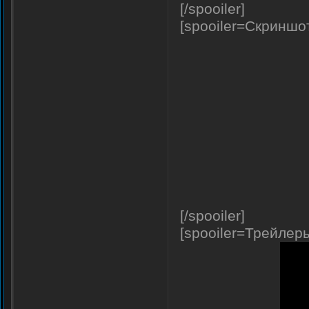
[/spooiler]
[spooiler=Скриншо
[/spooiler]
[spooiler=Трейлер