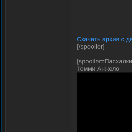
Скачать архив с д
[/spooiler]
[spooiler=Пасхалки
Томми Анжело