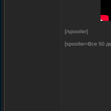
[/spooiler]
[spooiler=Все 50 д