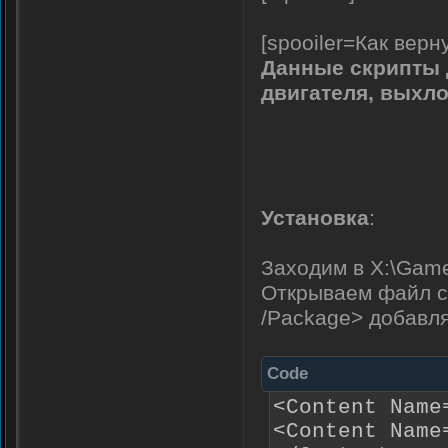
[spooiler=Как верн
Данные скрипты 
двигателя, выхл
Установка
:
Заходим в X:\Game
Открываем файл co
/Package> добавл
Code
<Content Name
<Content Name