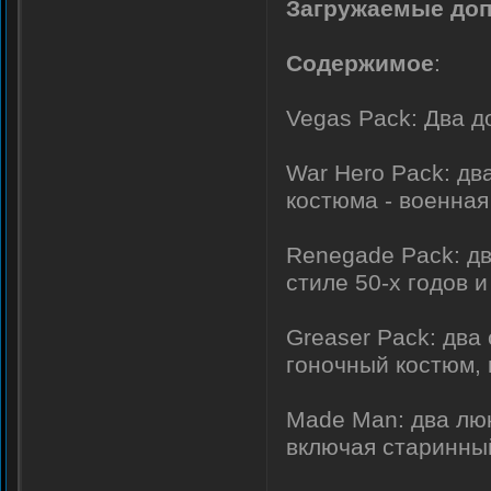
Загружаемые доп
Содержимое
:
Vegas Pack: Два д
War Hero Pack: дв
костюма - военна
Renegade Pack: дв
стиле 50-х годов 
Greaser Pack: два
гоночный костюм, 
Made Man: два люк
включая старинный