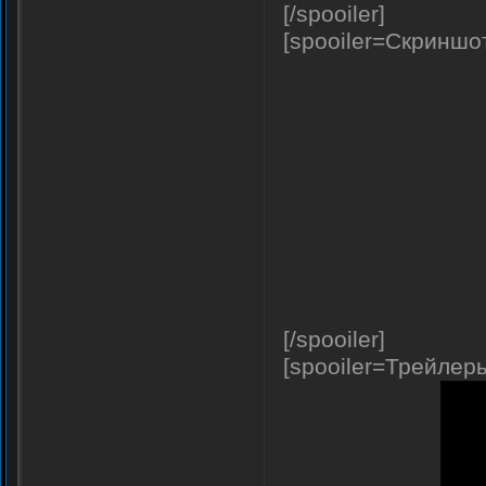
[/spooiler]
[spooiler=Скриншо
[/spooiler]
[spooiler=Трейлер