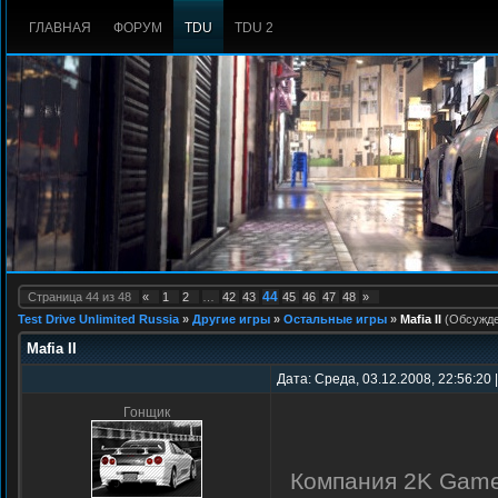
ГЛАВНАЯ
ФОРУМ
TDU
TDU 2
44
Страница
44
из
48
«
1
2
…
42
43
45
46
47
48
»
Test Drive Unlimited Russia
»
Другие игры
»
Остальные игры
»
Mafia II
(Обсужде
Mafia II
Дата: Среда, 03.12.2008, 22:56:20
Гонщик
Компания 2K Game