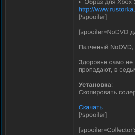
Образ для Xbox
http://www.rustork
[/spooiler]
[spooiler=NoDVD дл
Патченый NoDVD,
Здоровье само не 
пропадают, в седь
Установка
:
Скопировать содер
Скачать
[/spooiler]
[spooiler=Collector'