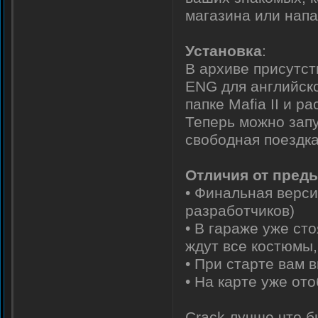
магазина или напа
Установка
:
В архиве присутст
ENG для английско
папке Mafia II и 
Теперь можно запу
свободная поездка
Отличия от пред
• Финальная верси
разработчиков)
• В гараже уже ст
ждут все костюмы,
• При старте вам 
• На карте уже от
Crack лучше что 