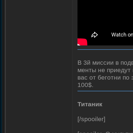
В 3й миссии в под
менты не приедут 
вас от беготни по 
100$.
Титаник
[/spooiler]