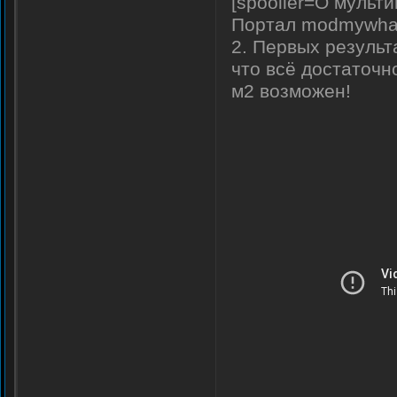
[spooiler=О мульт
Портал modmywhat
2. Первых результ
что всё достаточно
м2 возможен!