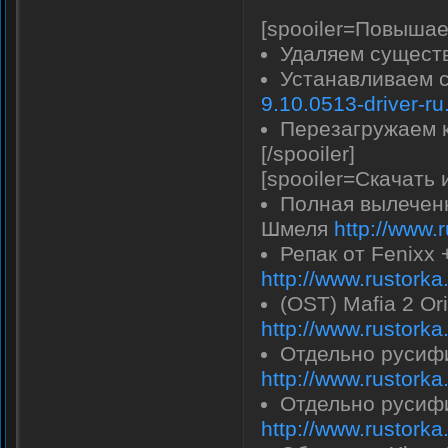
[spooiler=Повышае
Удаляем сущест
Устанавливаем 
9.10.0513-driver-ru
Перезагружаем к
[/spooiler]
[spooiler=Скачать 
Полная вылеченн
Шмеля
http://www.
Репак от Fenixx
http://www.rustork
(OST) Mafia 2 Or
http://www.rustork
Отдельно русифи
http://www.rustork
Отдельно русифи
http://www.rustork