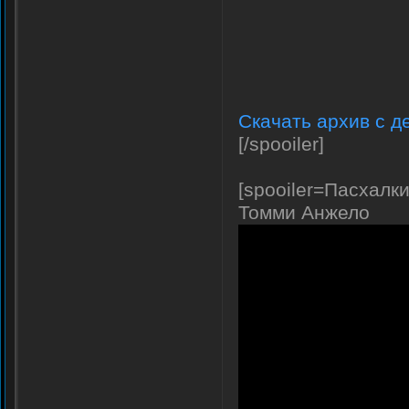
Скачать архив с д
[/spooiler]
[spooiler=Пасхалки
Томми Анжело