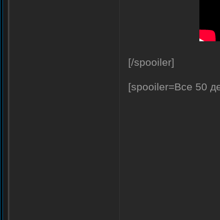
[/spooiler]
[spooiler=Все 50 д