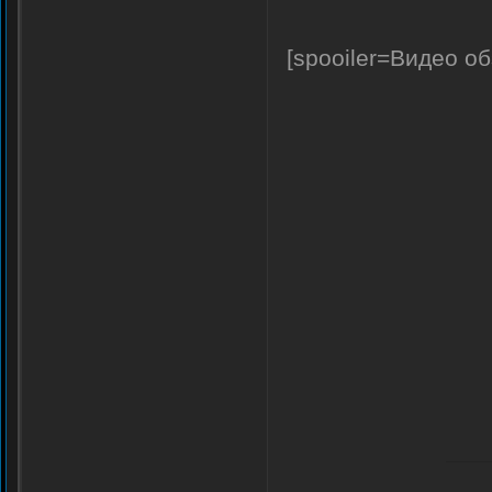
[spooiler=Видео об