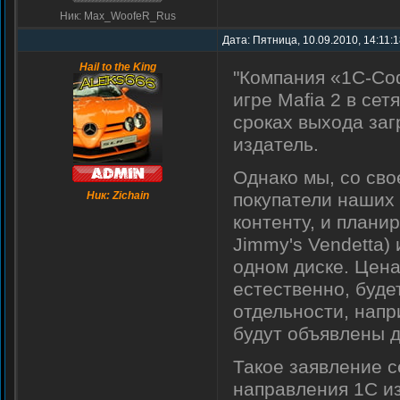
Ник: Max_WoofeR_Rus
Дата: Пятница, 10.09.2010, 14:11:
Hail to the King
"Компания «1С-Со
игре Mafia 2 в се
сроках выхода за
издатель.
Однако мы, со сво
Ник: Zichain
покупатели наших 
контенту, и плани
Jimmy's Vendetta)
одном диске. Цена
естественно, буде
отдельности, напр
будут объявлены д
Такое заявление 
направления 1С и