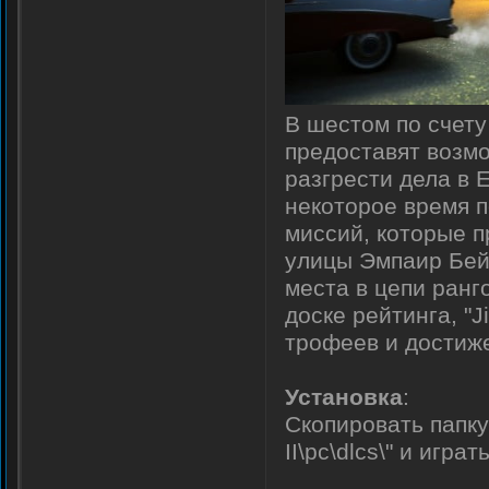
В шестом по счет
предоставят возмо
разгрести дела в 
некоторое время п
миссий, которые п
улицы Эмпаир Бей 
места в цепи ранг
доске рейтинга, "
трофеев и достиж
Установка
:
Скопировать папку
II\pc\dlcs\" и играть