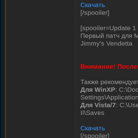
Скачать
[/spooiler]
[spooiler=Update 1
Первый патч для M
Jimmy's Vendetta
Внимание! После 
Также рекомендует
Для WinXP
: C:\D
Settings\Applicati
Для Vista/7
: C:\U
II\Saves
Скачать
[/spooiler]