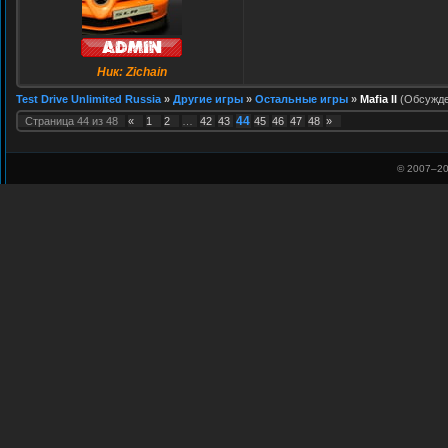
Ник: Zichain
Test Drive Unlimited Russia
»
Другие игры
»
Остальные игры
»
Mafia II
(Обсужде
44
Страница
44
из
48
«
1
2
…
42
43
45
46
47
48
»
© 2007–
20