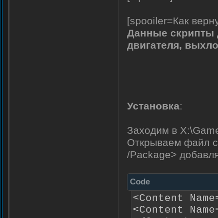
[spooiler=Как верн
Данные скрипты 
двигателя, выхл
Установка
:
Заходим в X:\Game
Открываем файл co
/Package> добавл
Code
<Content Name
<Content Name