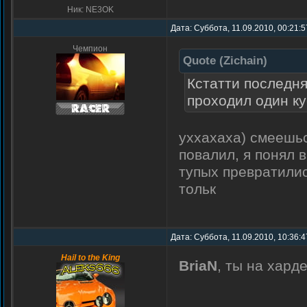
Ник: NE3OK
Дата: Суббота, 11.09.2010, 00:21:
Чемпион
Quote
(
Zichain
)
Кстатти последня
проходил один ку
уххахаха) смеешьс
повалил, я понял в
тупых превратилис
тольк
Дата: Суббота, 11.09.2010, 10:36:
Hail to the King
BriaN
, ты на хард