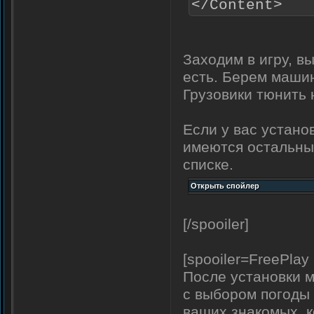
</Content>
Заходим в игру, 
есть. Берем машин
Грузовики тюнить 
Если у вас устано
имеются остальные
списке.
[/spooiler]
[spooiler=FreePlay
После установки м
с выбором погоды 
ваших знакомых, к