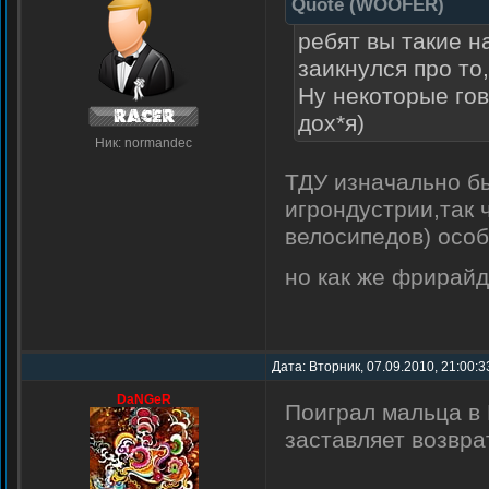
Quote
(
WOOFER
)
ребят вы такие 
заикнулся про то
Ну некоторые гов
дох*я)
Ник: normandec
ТДУ изначально б
игрондустрии,так 
велосипедов) особ
но как же фрирай
Дата: Вторник, 07.09.2010, 21:00:
DaNGeR
Поиграл мальца в 
заставляет возвра