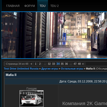
ГЛАВНАЯ
ФОРУМ
TDU
TDU 2
34
Страница
34
из
48
«
1
2
…
32
33
35
36
…
47
48
»
Test Drive Unlimited Russia
»
Другие игры
»
Остальные игры
»
Mafia II
(Обсужде
Mafia II
Дата: Среда, 03.12.2008, 22:56:20
Гонщик
Компания 2K Game