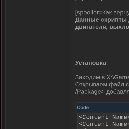
[spooiler=Как верн
Данные скрипты 
двигателя, выхл
Установка
:
Заходим в X:\Game
Открываем файл co
/Package> добавл
Code
<Content Name
<Content Name