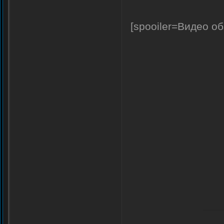
[spooiler=Видео об