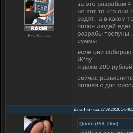
за это разрабам 4 
но вот то что они
ездят.. а в каком 
полон людей едет
разрабы трепуны..
Ник: Abramov
суммы
если они собирают
Ж*пу
я даже 200 рублей
сейчас разьяснитс
полная с доп.мисс
Дата: Пятница, 27.08.2010, 14:46:
Quote
(
Pill_One
)