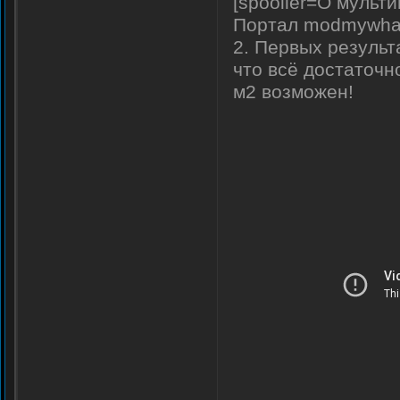
[spooiler=О мульт
Портал modmywhat
2. Первых результ
что всё достаточно
м2 возможен!