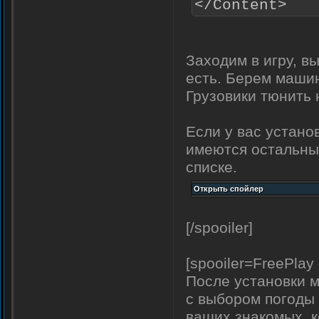
</Content>
Заходим в игру, 
есть. Берем машин
Грузовики тюнить 
Если у вас устано
имеются остальные
списке.
[/spooiler]
[spooiler=FreePlay
После установки м
с выбором погоды 
ваших знакомых, к