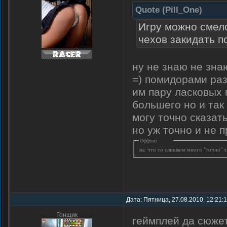
Quote
(
Pill_One
)
Игру можно смело
чехов закидать 
ну не знаю не знаю
=) помидорами раз
им пару ласковых 
большего но и так
могу точно сказать
но уж точно и не 
Оффтоп
зы. что то слишком много "точно" 
Дата: Пятница, 27.08.2010, 12:21:
Гонщик
геймплей да сюже