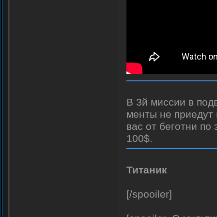
В 3й миссии в под
менты не приедут 
вас от беготни по 
100$.
Титаник
[/spooiler]