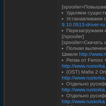
[spooiler=Повышае
Удаляем сущест
Устанавливаем 
9.10.0513-driver-ru
Перезагружаем к
[/spooiler]
[spooiler=Скачать 
Полная вылеченн
Шмеля
http://www.
Репак от Fenixx
http://www.rustork
(OST) Mafia 2 Or
http://www.rustork
Отдельно русифи
http://www.rustork
Отдельно русифи
http://www.rustork