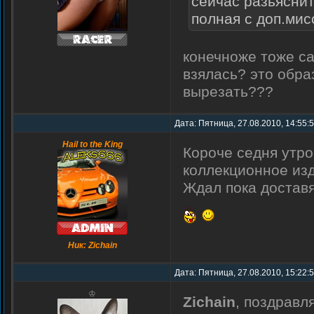
сейчас разьяснит
полная с доп.мис
конечноже тоже с
взялась? это образ
вырезать???
Дата: Пятница, 27.08.2010, 14:55:
Hail to the King
Короче седня утро
коллекционное из
Ждал пока доставят
Ник: Zichain
Дата: Пятница, 27.08.2010, 15:22:
♔
Zichain
, поздравл