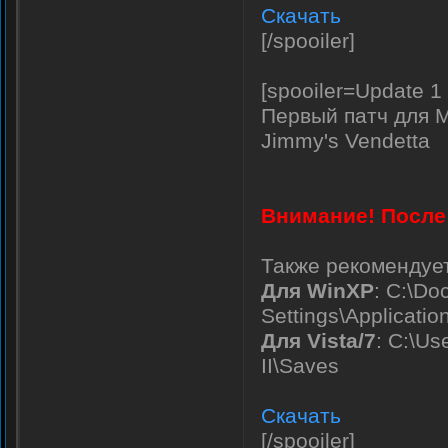
Скачать
[/spooiler]
[spooiler=Update 1
Первый патч для M
Jimmy's Vendetta
Внимание! После 
Также рекомендует
Для WinXP
: C:\D
Settings\Applicati
Для Vista/7
: C:\U
II\Saves
Скачать
[/spooiler]