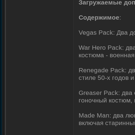
Загружаемые доп
Содержимое
:
Vegas Pack: Два д
War Hero Pack: дв
костюма - военна
Renegade Pack: дв
стиле 50-х годов 
Greaser Pack: два
гоночный костюм, 
Made Man: два люк
включая старинный