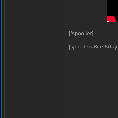
[/spooiler]
[spooiler=Все 50 д