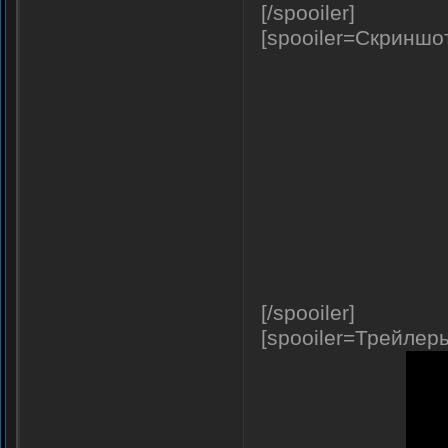
[/spooiler]
[spooiler=Скриншо
[/spooiler]
[spooiler=Трейлер