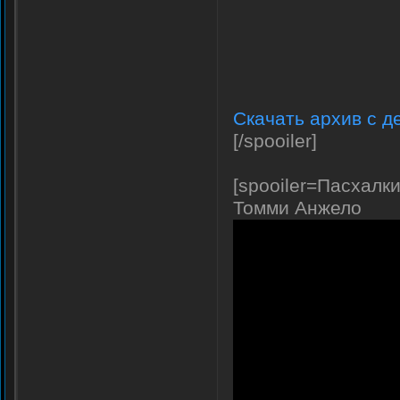
Скачать архив с д
[/spooiler]
[spooiler=Пасхалки
Томми Анжело