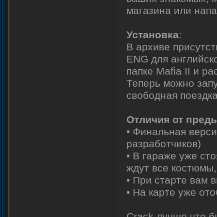
магазина или напа
Установка
:
В архиве присутст
ENG для английско
папке Mafia II и 
Теперь можно запу
свободная поездка
Отличия от пред
• Финальная верси
разработчиков)
• В гараже уже ст
ждут все костюмы,
• При старте вам 
• На карте уже от
Crack лучше что 