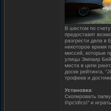
В шестом по счет
предоставят возмо
разгрести дела в 
некоторое время п
миссий, которые п
улицы Эмпаир Бей 
места в цепи ранг
доске рейтинга, "
трофеев и достиж
Установка
:
Скопировать папку
II\pc\dlcs\" и играть