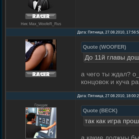
Ник: Max_WoofeR_Rus
Дата: Пятница, 27.08.2010, 17:56:
Quote
(
WOOFER
)
До 11й главы дош
а чего ты ждал? о
концовок и куча ра
Дата: Пятница, 27.08.2010, 18:00:
Гонщик
Quote
(
BECK
)
так как игра про
а какие должны бы