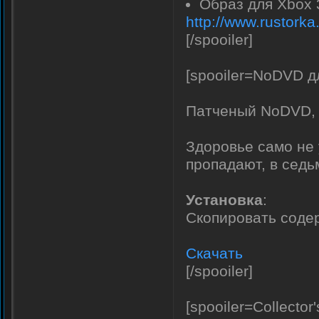
Образ для Xbox
http://www.rustork
[/spooiler]
[spooiler=NoDVD дл
Патченый NoDVD,
Здоровье само не 
пропадают, в седь
Установка
:
Скопировать содер
Скачать
[/spooiler]
[spooiler=Collector'