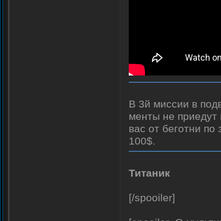
В 3й миссии в под
менты не приедут 
вас от беготни по 
100$.
Титаник
[/spooiler]