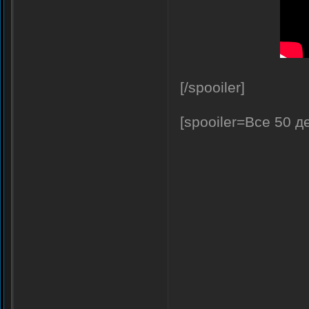
[/spooiler]
[spooiler=Все 50 д