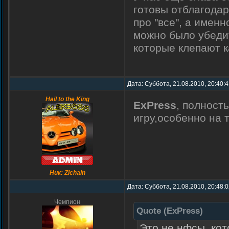
готовы отблагодар
про "все", а имен
можно было убедит
которые клепают к
Дата: Суббота, 21.08.2010, 20:40:
Hail to the King
ExPress
, полност
игру,особенно на 
Ник: Zichain
Дата: Суббота, 21.08.2010, 20:48:
Чемпион
Quote
(
ExPress
)
Это не нфсы, ко