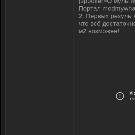
[spooiler=О мульт
Портал modmywhat
2. Первых результ
что всё достаточно
м2 возможен!