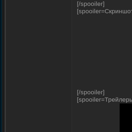
[/spooiler]
[spooiler=Скриншо
[/spooiler]
[spooiler=Трейлер