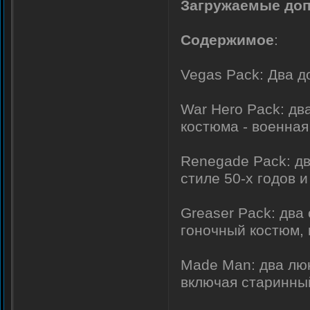
Загружаемые доп
Содержимое
:
Vegas Pack: Два д
War Hero Pack: дв
костюма - военна
Renegade Pack: дв
стиле 50-х годов 
Greaser Pack: два
гоночный костюм, 
Made Man: два люк
включая старинный