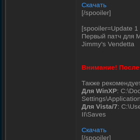
Скачать
[/spooiler]
[spooiler=Update 1
Первый патч для M
Jimmy's Vendetta
Внимание! После 
Также рекомендует
Для WinXP
: C:\D
Settings\Applicati
Для Vista/7
: C:\U
II\Saves
Скачать
[/spooiler]