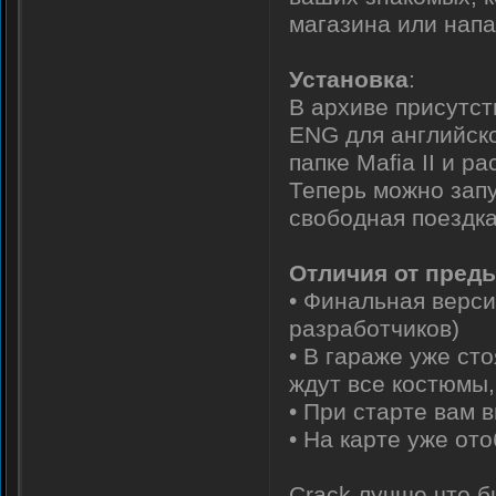
магазина или напа
Установка
:
В архиве присутст
ENG для английско
папке Mafia II и 
Теперь можно запу
свободная поездка
Отличия от пред
• Финальная верси
разработчиков)
• В гараже уже ст
ждут все костюмы,
• При старте вам 
• На карте уже от
Crack лучше что 