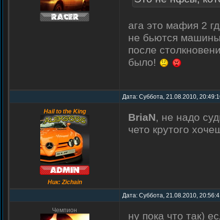
ага это мафия 2 г
не бьются машины,
после столкновени
было!
Дата: Суббота, 21.08.2010, 20:49:
Hail to the King
BriaN
, не надо су
чето крутого хоче
Ник: Zichain
Дата: Суббота, 21.08.2010, 20:56:
Чемпион
ну пока что так) е