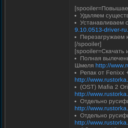
[spooiler=Повышае
Удаляем сущест
Устанавливаем 
9.10.0513-driver-ru
Перезагружаем к
[/spooiler]
[spooiler=Скачать 
Полная вылеченн
Шмеля
http://www.
Репак от Fenixx
http://www.rustork
(OST) Mafia 2 Or
http://www.rustork
Отдельно русифи
http://www.rustork
Отдельно русифи
http://www.rustork