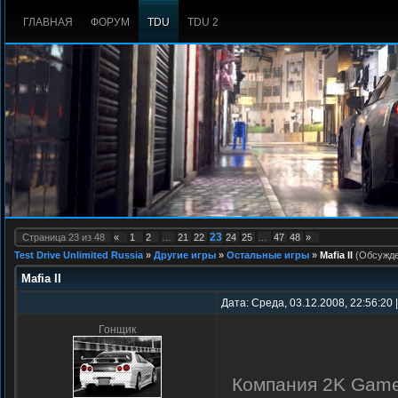
ГЛАВНАЯ
ФОРУМ
TDU
TDU 2
23
Страница
23
из
48
«
1
2
…
21
22
24
25
…
47
48
»
Test Drive Unlimited Russia
»
Другие игры
»
Остальные игры
»
Mafia II
(Обсужде
Mafia II
Дата: Среда, 03.12.2008, 22:56:20
Гонщик
Компания 2K Game