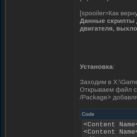
[spooiler=Как верн
Данные скрипты 
двигателя, выхл
Установка
:
Заходим в X:\Game
Открываем файл co
/Package> добавл
Code
<Content Name
<Content Name