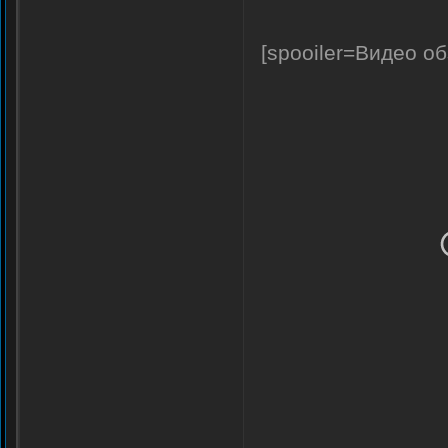
[spooiler=Видео об