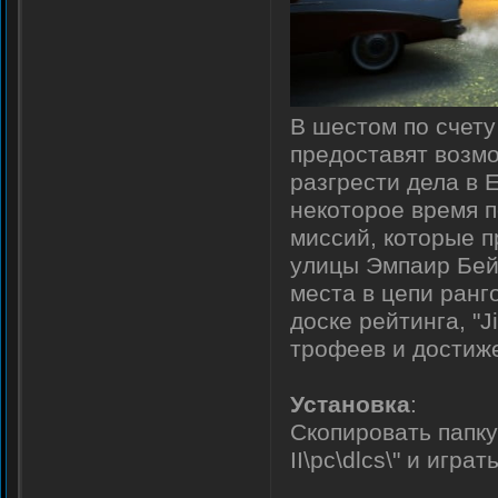
В шестом по счет
предоставят возмо
разгрести дела в 
некоторое время п
миссий, которые п
улицы Эмпаир Бей 
места в цепи ранг
доске рейтинга, "
трофеев и достиж
Установка
:
Скопировать папку
II\pc\dlcs\" и играть