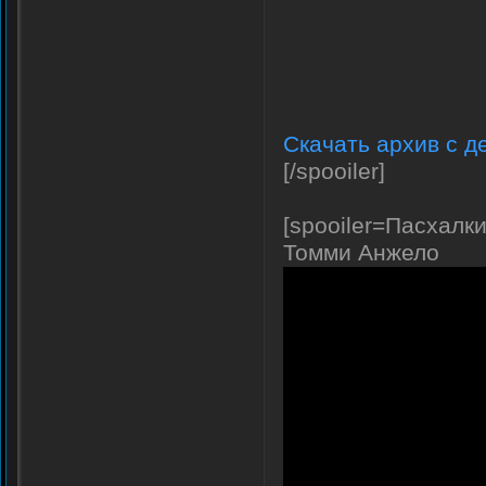
Скачать архив с д
[/spooiler]
[spooiler=Пасхалки
Томми Анжело