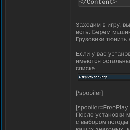
</Content>
Заходим в игру, 
есть. Берем машин
Грузовики тюнить 
Если у вас устано
имеются остальные
списке.
[/spooiler]
[spooiler=FreePlay
После установки м
с выбором погоды 
ваших знакомых, к