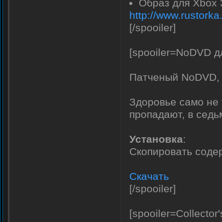
Образ для Xbox
http://www.rustork
[/spooiler]
[spooiler=NoDVD дл
Патченый NoDVD,
Здоровье само не 
пропадают, в седь
Установка
:
Скопировать содер
Скачать
[/spooiler]
[spooiler=Collector'