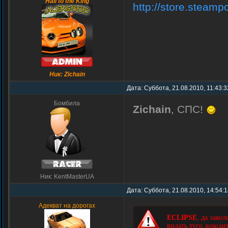
Hail to the King
http://store.steam
Ник: Zichain
Дата: Суббота, 21.08.2010, 11:43:
Бомбила
Zichain
, СПС!
Ник: KentMasterUA
Дата: Суббота, 21.08.2010, 14:54:
Адекват на дорогах
ECLIPSE
, да зако
видать туго доход