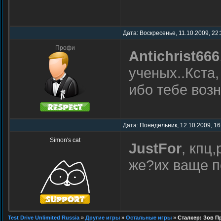
Дата: Воскресенье, 11.10.2009, 22
Профи
Antichrist666
ученых..Кста,
ибо тебе возн
Дата: Понедельник, 12.10.2009, 16
Simon's cat
JustFor
, кпц
же?их ваще п
Test Drive Unlimited Russia
»
Другие игры
»
Остальные игры
»
Сталкер: Зов П