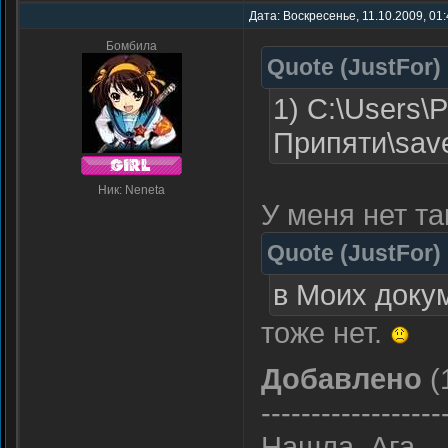
Дата: Воскресенье, 11.10.2009, 01
Бомбила
Quote
(
JustFor
)
1) C:\Users\P
Припяти\sa
Ник: Neneta
У меня нет та
Quote
(
JustFor
)
в Моих доку
тоже нет.
Добавлено
(
------------------
Нашла. Ага.