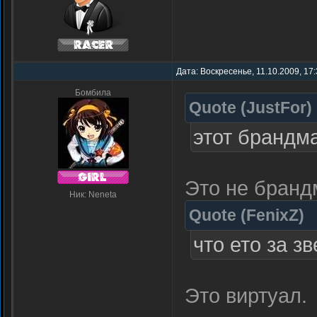
Дата: Воскресенье, 11.10.2009, 17
Бомбила
Quote
(
JustFor
)
этот брандм
Это не бранд
Ник: Neneta
Quote
(
FenixZ
)
что ето за з
Это виртуал.