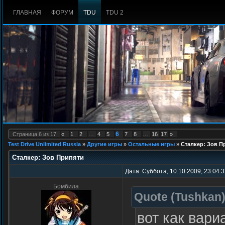
ГЛАВНАЯ
ФОРУМ
TDU
TDU 2
6
Страница
6
из
17
«
1
2
…
4
5
7
8
…
16
17
»
Test Drive Unlimited Russia
»
Другие игры
»
Остальные игры
»
Сталкер: Зов П
Сталкер: Зов Припяти
Дата: Суббота, 10.10.2009, 23:04:
Бомбила
Quote
(
Tushkan
вот как вари