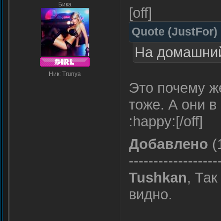
Бика
[off]
Quote
(
JustFor
)
На домашний
Ник: Trunya
Это почему же
тоже. А они в
:happy:[/off]
Добавлено
(
------------------
Tushkan
, Так
видно.