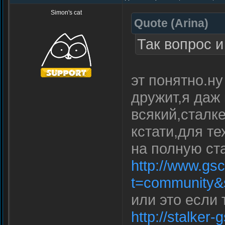
Simon's cat
Quote
(
Arina
)
Так вопрос и
эт понятно.ну
дружит,я даж 
всякий,сталк
кстати,для те
на полную ста
http://www.gs
t=community&
или это если 
http://stalker